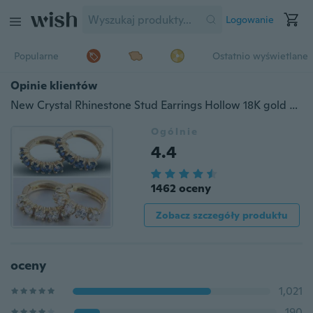
Logowanie
Popularne
Ostatnio wyświetlane
Opinie klientów
New Crystal Rhinestone Stud Earrings Hollow 18K gold plated Hoop Earrings
Ogólnie
4.4
1462 oceny
Zobacz szczegóły produktu
oceny
1,021
190