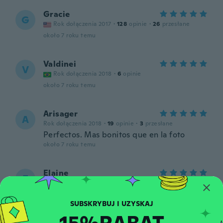
Gracie
G
Rok dołączenia 2017
·
128
opinie
·
26
przesłane
około 7 roku temu
Valdinei
V
Rok dołączenia 2018
·
6
opinie
około 7 roku temu
Arisager
A
Rok dołączenia 2018
·
19
opinie
·
3
przesłane
Perfectos. Mas bonitos que en la foto
około 7 roku temu
Elaine
E
Rok dołączenia 2018
·
280
opinie
·
212
przesłane
Nice
około 7 roku temu
15%RABAT