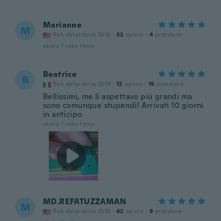
Marianne
M
Rok dołączenia 2016
·
52
opinie
·
4
przesłane
około 7 roku temu
Beatrice
B
Rok dołączenia 2018
·
12
opinie
·
15
przesłane
Bellissimi, me li aspettavo più grandi ma
sono comunque stupendi! Arrivati 10 giorni
in anticipo
około 7 roku temu
MD.REFATUZZAMAN
M
Rok dołączenia 2018
·
62
opinie
·
9
przesłane