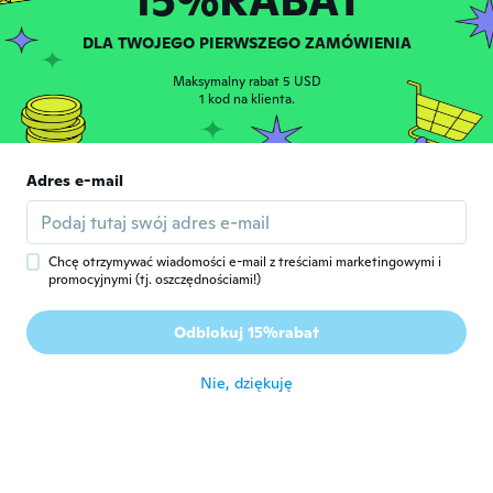
Sneha
S
DLA TWOJEGO PIERWSZEGO ZAMÓWIENIA
Rok dołączenia 2016
·
15
opinie
It’s big
Maksymalny rabat 5 USD
około 7 roku temu
1 kod na klienta.
Tereza Cristina
T
Rok dołączenia 2017
·
16
opinie
Adres e-mail
Igual ao anúncio. Gostei.
około 7 roku temu
Chcę otrzymywać wiadomości e-mail z treściami marketingowymi i
promocyjnymi (tj. oszczędnościami!)
Modesto
M
Rok dołączenia 2016
·
77
opinie
·
40
przesłane
Odblokuj 15%rabat
około 7 roku temu
Nie, dziękuję
Susan
S
Rok dołączenia 2017
·
6
opinie
·
2
przesłane
Llego antes de la fecha estimada, y en muy
buenas condiciones! Me encantó
około 7 roku temu