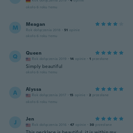
Rok dołączenia 2019
·
4
opinie
około 6 roku temu
Meagan
M
Rok dołączenia 2018
·
51
opinie
około 6 roku temu
Queen
Q
Rok dołączenia 2019
·
14
opinie
·
1
przesłane
Simply beautiful
około 6 roku temu
Alyssa
A
Rok dołączenia 2017
·
15
opinie
·
2
przesłane
około 6 roku temu
Jen
J
Rok dołączenia 2016
·
47
opinie
·
30
przesłane
This necklace is beautiful, it is within my