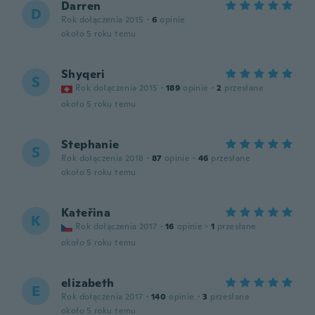
Darren
D
Rok dołączenia 2015
·
6
opinie
około 5 roku temu
Shyqeri
S
Rok dołączenia 2015
·
189
opinie
·
2
przesłane
około 5 roku temu
Stephanie
S
Rok dołączenia 2018
·
87
opinie
·
46
przesłane
około 5 roku temu
Kateřina
K
Rok dołączenia 2017
·
16
opinie
·
1
przesłane
około 5 roku temu
elizabeth
E
Rok dołączenia 2017
·
140
opinie
·
3
przesłane
około 5 roku temu