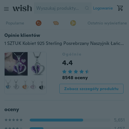
Logowanie
Popularne
Ostatnio wyświetlane
Opinie klientów
1 SZTUK Kobiet 925 Sterling Posrebrzany Naszyjnik Łańcuch Ametyst Kryształowe Serce Wisiorek, Prezent, Śliczne
Ogólnie
4.4
8548 oceny
Zobacz szczegóły produktu
oceny
5,651
1,457