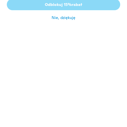
christina
C
Odblokuj 15%rabat
Rok dołączenia 2017
·
3
opinie
około 6 roku temu
Nie, dziękuję
Megapowers
M
Rok dołączenia 2018
·
6
opinie
około 6 roku temu
Dave
D
Rok dołączenia 2018
·
27
opinie
·
1
przesłane
około 6 roku temu
Kaitlyn
K
Rok dołączenia 2019
·
38
opinie
So pretty and little
około 6 roku temu
Robin
R
Rok dołączenia 2018
·
7
opinie