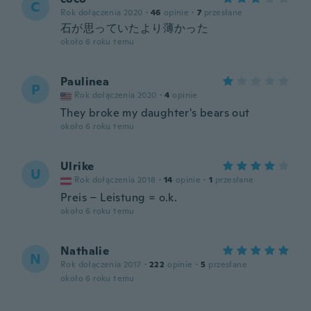
C
Rok dołączenia 2020
·
46
opinie
·
7
przesłane
石が思っていたより薄かった
około 6 roku temu
Paulinea
P
Rok dołączenia 2020
·
4
opinie
They broke my daughter's bears out
około 6 roku temu
Ulrike
U
Rok dołączenia 2018
·
14
opinie
·
1
przesłane
Preis – Leistung = o.k.
około 6 roku temu
Nathalie
N
Rok dołączenia 2017
·
222
opinie
·
5
przesłane
około 6 roku temu