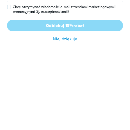
Chcę otrzymywać wiadomości e-mail z treściami marketingowymi i
promocyjnymi (tj. oszczędnościami!)
Cindy
C
Rok dołączenia 2016
·
202
opinie
·
1
przesłane
Odblokuj 15%rabat
około 7 roku temu
Nie, dziękuję
Renée
R
Rok dołączenia 2015
·
18
opinie
I like these ones they’re light delicate and
don’t drag down my ears they were what I
expected them to be
około 7 roku temu
Jose Manuel
J
Rok dołączenia 2013
·
25
opinie
około 7 roku temu
Katrina
K
Rok dołączenia 2016
·
14
opinie
·
3
przesłane