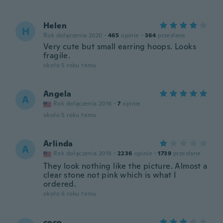
Helen
H
Rok dołączenia 2020
·
465
opinie
·
364
przesłane
Very cute but small earring hoops. Looks
fragile.
około 5 roku temu
Angela
A
Rok dołączenia 2016
·
7
opinie
około 5 roku temu
Arlinda
A
Rok dołączenia 2018
·
2236
opinie
·
1739
przesłane
They look nothing like the picture. Almost a
clear stone not pink which is what I
ordered.
około 6 roku temu
coco