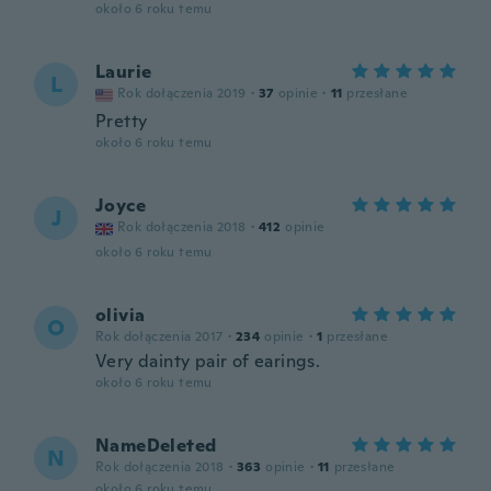
około 6 roku temu
Laurie
L
Rok dołączenia 2019
·
37
opinie
·
11
przesłane
Pretty
około 6 roku temu
Joyce
J
Rok dołączenia 2018
·
412
opinie
około 6 roku temu
olivia
O
Rok dołączenia 2017
·
234
opinie
·
1
przesłane
Very dainty pair of earings.
około 6 roku temu
NameDeleted
N
Rok dołączenia 2018
·
363
opinie
·
11
przesłane
około 6 roku temu