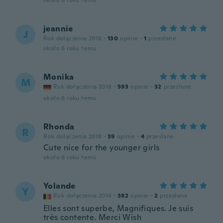
około 6 roku temu
jeannie
J
Rok dołączenia 2016
·
130
opinie
·
1
przesłane
około 6 roku temu
Monika
M
Rok dołączenia 2018
·
593
opinie
·
32
przesłane
około 6 roku temu
Rhonda
R
Rok dołączenia 2018
·
39
opinie
·
4
przesłane
Cute nice for the younger girls
około 6 roku temu
Yolande
Y
Rok dołączenia 2014
·
382
opinie
·
2
przesłane
Elles sont superbe, Magnifiques. Je suis
très contente. Merci Wish