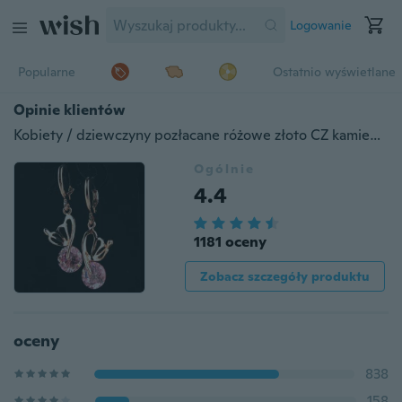
Logowanie
Popularne
Ostatnio wyświetlane
Opinie klientów
Kobiety / dziewczyny pozłacane różowe złoto CZ kamień kryształowy motyl przebite zwisające kolczyki biżuteria prezent
Ogólnie
4.4
1181 oceny
Zobacz szczegóły produktu
oceny
838
158