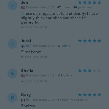
Jen
J
Rok dołączenia 2016
·
47
opinie
·
30
przesłane
These earrings are cute and dainty. I have
slightly thick earlobes and these fit
perfectly.
około 6 roku temu
Jussi
J
Rok dołączenia 2019
·
19
opinie
Sirot korut.
około 6 roku temu
Sheila
S
Rok dołączenia 2019
·
108
opinie
około 6 roku temu
Rosy
R
Rok dołączenia 2019
·
1
opinie
·
1
przesłane
Bonitos