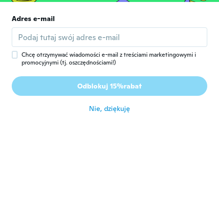
Adres e-mail
emilie
E
Rok dołączenia 2017
·
55
opinie
·
30
przesłane
Les verres sont un peun grand
około 7 roku temu
Chcę otrzymywać wiadomości e-mail z treściami marketingowymi i
promocyjnymi (tj. oszczędnościami!)
季司
季
Odblokuj 15%rabat
Rok dołączenia 2019
·
37
opinie
około 7 roku temu
Nie, dziękuję
mikala
M
Rok dołączenia 2017
·
261
opinie
około 7 roku temu
Maxine
M
Rok dołączenia 2018
·
33
opinie
Cheap looking, wont be wearing them
około 7 roku temu