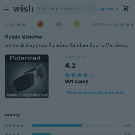
Logowanie
Popularne
Ostatnio wyświetlane
Opinie klientów
Letnie okulary jazdy Polarized Outdoor Sports Męskie okulary przeciwsłoneczne Gogle Okulary
Ogólnie
4.2
981 oceny
Zobacz szczegóły produktu
oceny
569
218