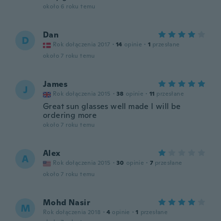
około 6 roku temu
Dan
D
Rok dołączenia 2017
·
14
opinie
·
1
przesłane
około 7 roku temu
James
J
Rok dołączenia 2015
·
38
opinie
·
11
przesłane
Great sun glasses well made I will be
ordering more
około 7 roku temu
Alex
A
Rok dołączenia 2015
·
30
opinie
·
7
przesłane
około 7 roku temu
Mohd Nasir
M
Rok dołączenia 2018
·
4
opinie
·
1
przesłane