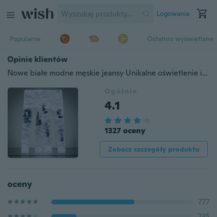
Logowanie
Popularne
Ostatnio wyświetlane
Opinie klientów
Nowe białe modne męskie jeansy Unikalne oświetlenie i bieżnik Mężczyzna Drukujący bawełnę Duże rozmiary 28-40 Dżinsy męskie
Ogólnie
4.1
1327 oceny
Zobacz szczegóły produktu
oceny
777
235