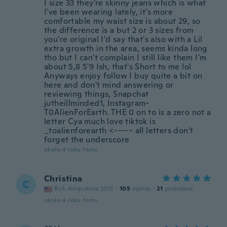
I size 33 they're skinny jeans which is what
I've been wearing lately, it's more
comfortable my waist size is about 29, so
the difference is a but 2 or 3 sizes from
you're original I'd say that's also with a Lil
extra growth in the area, seems kinda long
tho but I can't complain I still like them I'm
about 5,8 5'9 Ish, that's Short to me lol
Anyways enjoy follow I buy quite a bit on
here and don't mind answering or
reviewing things, Snapchat
jutheillminded1, Instagram-
T0AlienForEarth. THE 0 on to is a zero not a
letter Cya much love tiktok is
_toalienforearth <----- all letters don't
forget the underscore
około 4 roku temu
Christina
C
Rok dołączenia 2015
·
105
opinie
·
21
przesłane
około 4 roku temu