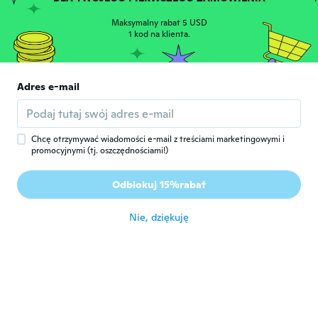
około 5 roku temu
Maksymalny rabat 5 USD
1 kod na klienta.
Fresh
F
Rok dołączenia 2020
·
26
opinie
·
4
przesłane
około 5 roku temu
Adres e-mail
NaShira
N
Rok dołączenia 2015
·
17
opinie
·
6
przesłane
Chcę otrzymywać wiadomości e-mail z treściami marketingowymi i
took a long time...what can you say covid
promocyjnymi (tj. oszczędnościami!)
hit...pants fit great...they were a gift to a
teenager...he does wear them...he's happy
Odblokuj 15%rabat
he got them...
około 5 roku temu
Nie, dziękuję
Latrice
L
Rok dołączenia 2014
·
205
opinie
·
103
przesłane
He like them.
około 6 roku temu