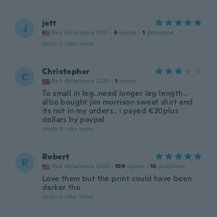
jett
J
Rok dołączenia 2017
·
6
opinie
·
1
przesłane
około 5 roku temu
Christopher
C
Rok dołączenia 2020
·
1
opinie
To small in leg..need longer leg length..
allso bought jim morrison sweat shirt and
its not in my orders.. i payed €20plus
dollars by paypal
około 5 roku temu
Robert
R
Rok dołączenia 2020
·
109
opinie
·
10
przesłane
Love them but the print could have been
darker tho
około 5 roku temu