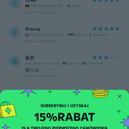
Timo
T
Rok dołączenia 2017
·
6
opinie
około 5 roku temu
Stacey
S
Rok dołączenia 2019
·
345
opinie
·
2
przesłane
około 5 roku temu
동완
동
Rok dołączenia 2020
·
65
opinie
·
37
przesłane
좋아요
około 5 roku temu
Kenold
K
Rok dołączenia 2020
·
2
opinie
około 5 roku temu
15%RABAT
Sherri
S
Rok dołączenia 2019
·
20
opinie
DLA TWOJEGO PIERWSZEGO ZAMÓWIENIA