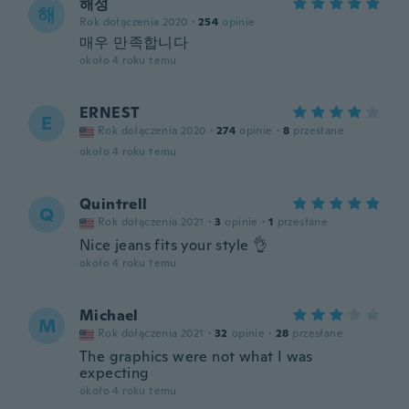
해성
해
Rok dołączenia 2020
·
254
opinie
매우 만족합니다
około 4 roku temu
ERNEST
E
Rok dołączenia 2020
·
274
opinie
·
8
przesłane
około 4 roku temu
Quintrell
Q
Rok dołączenia 2021
·
3
opinie
·
1
przesłane
Nice jeans fits your style 👌
około 4 roku temu
Michael
M
Rok dołączenia 2021
·
32
opinie
·
28
przesłane
The graphics were not what I was
expecting
około 4 roku temu