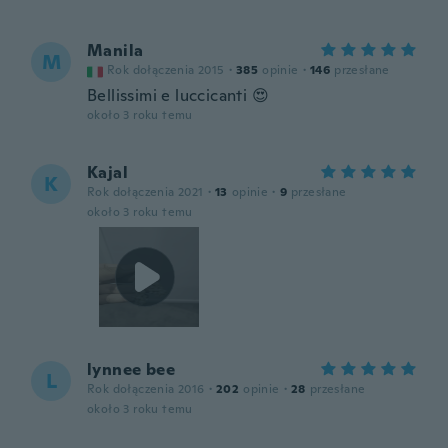
Manila
M
Rok dołączenia 2015
·
385
opinie
·
146
przesłane
Bellissimi e luccicanti 😍
około 3 roku temu
Kajal
K
Rok dołączenia 2021
·
13
opinie
·
9
przesłane
około 3 roku temu
lynnee bee
L
Rok dołączenia 2016
·
202
opinie
·
28
przesłane
około 3 roku temu