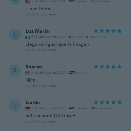
Rok dołączenia 2014
·
528
opinie
·
3
przesłane
I love them
około 3 roku temu
Luz Maria
L
Rok dołączenia 2022
·
5
opinie
·
5
przesłane
Llegaron igual que la imagen
około 3 roku temu
Sheran
S
Rok dołączenia 2022
·
277
opinie
Nice
około 3 roku temu
Isolde
I
Rok dołączenia 2019
·
445
opinie
·
34
przesłane
Sehr schöne Ohrringe!
około 3 roku temu