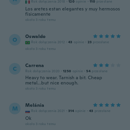
Rok dołączenia 2018
·
120
opinie
·
110
przesłane
Los aretes estan elegantes y muy hermosos
físicamente
około 3 roku temu
Oswaldo
O
Rok dołączenia 2012
·
43
opinie
·
23
przesłane
około 3 roku temu
Carrena
C
Rok dołączenia 2020
·
1250
opinie
·
54
przesłane
Heavy to wear. Tarnish a bit. Cheap
metal...but nice enough.
około 3 roku temu
Melánia
M
Rok dołączenia 2021
·
314
opinie
·
43
przesłane
Ok
około 3 roku temu