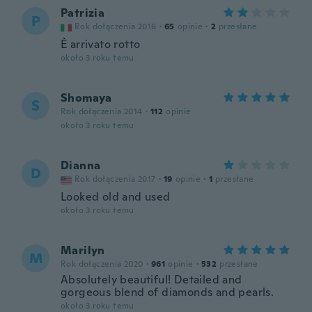
Patrizia
P
Rok dołączenia 2016
·
65
opinie
·
2
przesłane
È arrivato rotto
około 3 roku temu
Shomaya
S
Rok dołączenia 2014
·
112
opinie
około 3 roku temu
Dianna
D
Rok dołączenia 2017
·
19
opinie
·
1
przesłane
Looked old and used
około 3 roku temu
Marilyn
M
Rok dołączenia 2020
·
961
opinie
·
532
przesłane
Absolutely beautiful! Detailed and
gorgeous blend of diamonds and pearls.
około 3 roku temu