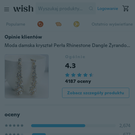
Logowanie
Popularne
Ostatnio wyświetlane
Opinie klientów
Moda damska kryształ Perła Rhinestone Dangle Żyrandol Kolczyki party Biżuteria
Ogólnie
4.3
4187 oceny
Zobacz szczegóły produktu
oceny
2,674
677