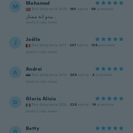
Mohamad
M
Rok dołączenia 2018
·
165
opinie
·
69
przesłane
يبدو انه ممتاز .
około 3 roku temu
Joëlle
J
Rok dołączenia 2017
·
237
opinie
·
129
przesłane
około 3 roku temu
Andrei
A
Rok dołączenia 2019
·
205
opinie
·
3
przesłane
około 3 roku temu
Gloria Alicia
G
Rok dołączenia 2018
·
220
opinie
·
14
przesłane
około 3 roku temu
Betty
B