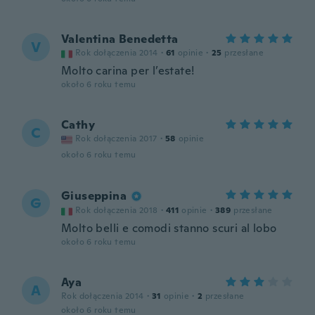
Valentina Benedetta
V
Rok dołączenia 2014
·
61
opinie
·
25
przesłane
Molto carina per l’estate!
około 6 roku temu
Cathy
C
Rok dołączenia 2017
·
58
opinie
około 6 roku temu
Giuseppina
G
Rok dołączenia 2018
·
411
opinie
·
389
przesłane
Molto belli e comodi stanno scuri al lobo
około 6 roku temu
Aya
A
Rok dołączenia 2014
·
31
opinie
·
2
przesłane
około 6 roku temu