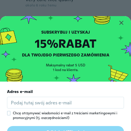
około 6 roku temu
Zilka
Z
Rok dołączenia 2016
·
6
opinie
Hermosas!
15%RABAT
około 6 roku temu
DLA TWOJEGO PIERWSZEGO ZAMÓWIENIA
早苗
早
Rok dołączenia 2020
·
64
opinie
Maksymalny rabat 5 USD
około 6 roku temu
1 kod na klienta.
Rahel
R
Rok dołączenia 2017
·
6
opinie
Adres e-mail
Ist leider defekt angekommen
około 6 roku temu
Chcę otrzymywać wiadomości e-mail z treściami marketingowymi i
promocyjnymi (tj. oszczędnościami!)
Abby
A
Rok dołączenia 2018
·
28
opinie
·
4
przesłane