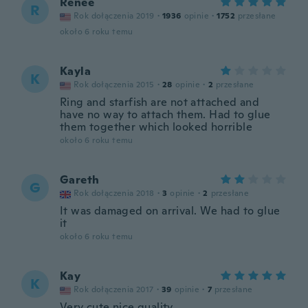
Renee
R
Rok dołączenia 2019
·
1936
opinie
·
1752
przesłane
około 6 roku temu
Kayla
K
Rok dołączenia 2015
·
28
opinie
·
2
przesłane
Ring and starfish are not attached and
have no way to attach them. Had to glue
them together which looked horrible
około 6 roku temu
Gareth
G
Rok dołączenia 2018
·
3
opinie
·
2
przesłane
It was damaged on arrival. We had to glue
it
około 6 roku temu
Kay
K
Rok dołączenia 2017
·
39
opinie
·
7
przesłane
Very cute nice quality