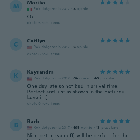
Marika
M
Rok dołączenia 2017
·
8
opinie
Ok
około 6 roku temu
Caitlyn
C
Rok dołączenia 2017
·
6
opinie
około 6 roku temu
Kaysandra
K
Rok dołączenia 2012
·
64
opinie
·
40
przesłane
One day late so not bad in arrival time.
Perfect and just as shown in the pictures.
Love it :)
około 6 roku temu
Barb
B
Rok dołączenia 2017
·
195
opinie
·
13
przesłane
Nice petite ear cuff, will be perfect for the