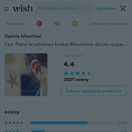
Logowanie
Popularne
Ostatnio wyświetlane
Opinie klientów
1 szt. Pełny kryształowy brokat Rhinestone śliczny rozgwiazda klips do ucha mankiet do owijania kolczyk
Ogólnie
4.4
2021 oceny
Zobacz szczegóły produktu
oceny
1,395
326