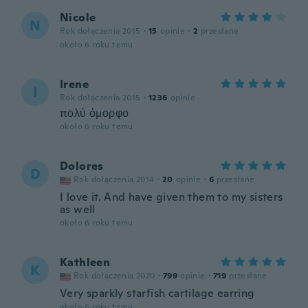
Nicole
N
Rok dołączenia 2015
·
15
opinie
·
2
przesłane
około 6 roku temu
Irene
I
Rok dołączenia 2015
·
1236
opinie
πολύ όμορφο
około 6 roku temu
Dolores
D
Rok dołączenia 2014
·
20
opinie
·
6
przesłane
I love it. And have given them to my sisters
as well
około 6 roku temu
Kathleen
K
Rok dołączenia 2020
·
799
opinie
·
719
przesłane
Very sparkly starfish cartilage earring
około 6 roku temu