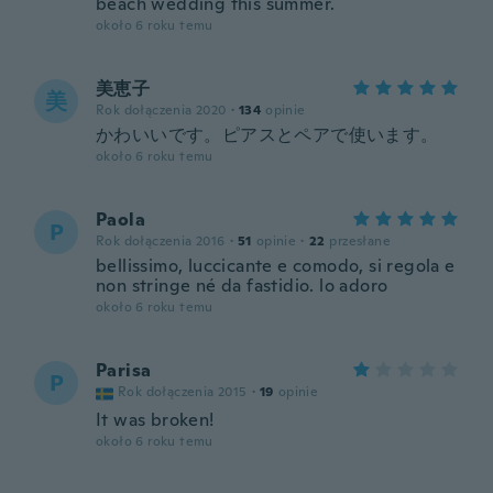
beach wedding this summer.
około 6 roku temu
美恵子
美
Rok dołączenia 2020
·
134
opinie
かわいいです。ピアスとペアで使います。
około 6 roku temu
Paola
P
Rok dołączenia 2016
·
51
opinie
·
22
przesłane
bellissimo, luccicante e comodo, si regola e
non stringe né da fastidio. lo adoro
około 6 roku temu
Parisa
P
Rok dołączenia 2015
·
19
opinie
It was broken!
około 6 roku temu