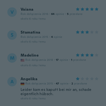
Vaiana
V
Rok dołączenia 2016
·
64
opinie
·
5
przesłane
około 6 roku temu
Stamatina
S
Rok dołączenia 2015
·
4
opinie
około 6 roku temu
Madeline
M
Rok dołączenia 2018
·
17
opinie
·
1
przesłane
około 6 roku temu
Angelika
A
Rok dołączenia 2015
·
47
opinie
·
2
przesłane
Leider kam es kaputt bei mir an, schade
eigentlich hübsch.
około 6 roku temu