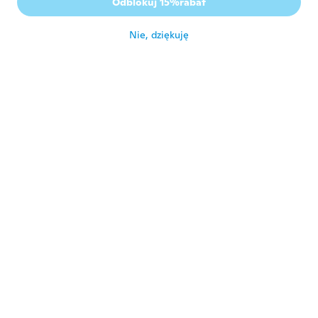
Odblokuj 15%rabat
cute, came early.
około 6 roku temu
Nie, dziękuję
知春
知
Rok dołączenia 2020
·
70
opinie
ゴールド、とても可愛いです！カフ部分が緩
めなので、軟骨まで挟んで使いたいと思いま
す。
około 6 roku temu
Hanan
H
Rok dołączenia 2017
·
89
opinie
·
1
przesłane
około 6 roku temu
Rico
R
Rok dołączenia 2019
·
7
opinie
·
2
przesłane
Tres joli ,
około 6 roku temu