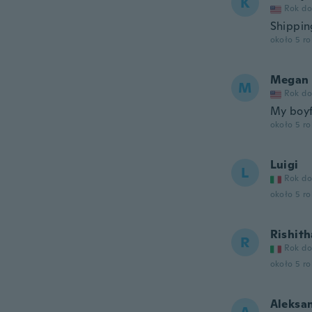
K
Rok do
Shipping
około 5 r
Megan
M
Rok do
My boyf
około 5 r
Luigi
L
Rok do
około 5 r
Rishith
R
Rok do
około 5 r
Aleksa