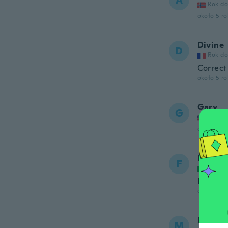
A
Rok do
około 5 r
Divine
D
Rok do
Correct
około 5 r
Gary
G
Rok do
około 5 r
France
F
Rok do
Buon pr
około 5 r
Marco
M