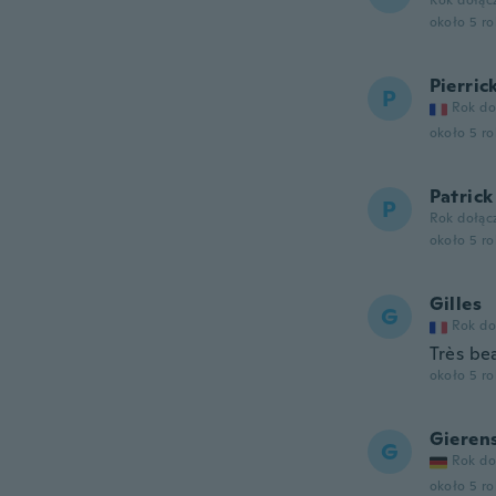
Rok dołąc
około 5 r
Pierric
P
Rok do
około 5 r
Patrick
P
Rok dołąc
około 5 r
Gilles
G
Rok do
Très be
około 5 r
Gieren
G
Rok do
około 5 r