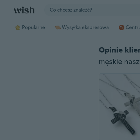
Jump to section
Popularne
Wysyłka ekspresowa
Centru
Opinie kli