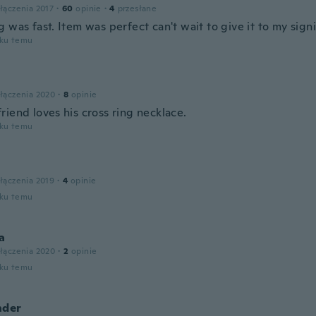
łączenia 2017
·
60
opinie
·
4
przesłane
 was fast. Item was perfect can't wait to give it to my sign
oku temu
łączenia 2020
·
8
opinie
riend loves his cross ring necklace.
oku temu
łączenia 2019
·
4
opinie
oku temu
a
łączenia 2020
·
2
opinie
oku temu
nder