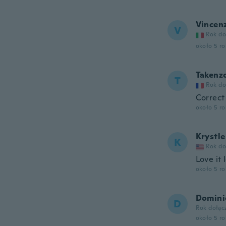
Vincen
V
Rok do
około 5 r
Takenz
T
Rok do
Correct 
około 5 r
Krystle
K
Rok do
Love it 
około 5 r
Domini
D
Rok dołąc
około 5 r