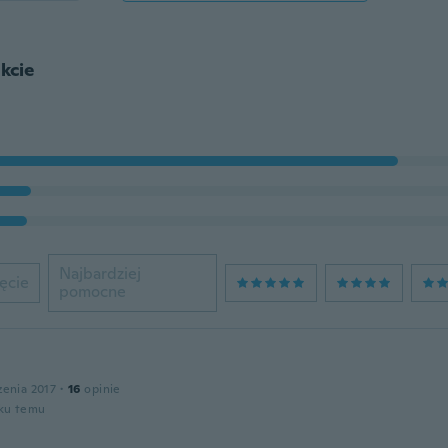
kcie
Najbardziej
ęcie
pomocne
zenia 2017
·
16
opinie
oku temu