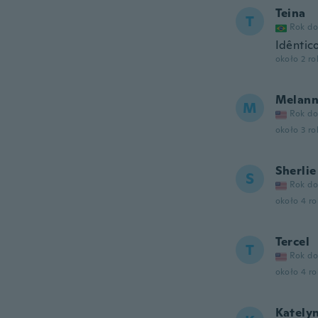
Teina
T
Rok do
Idêntic
około 2 r
Melan
M
Rok do
około 3 r
Sherlie
S
Rok do
około 4 r
Tercel
T
Rok do
około 4 r
Kately