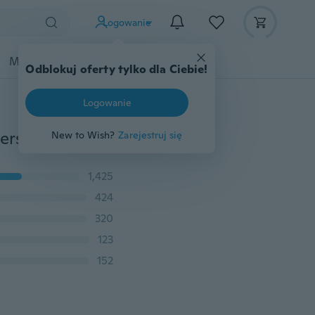
Logowanie
Moda
Przybory dziecięce
Więcej
Odblokuj oferty tylko dla Ciebie!
Logowanie
męskie naszyjniki Biblia krzyż pierścionek naszyjnik pierścionek, tytanowa stal męski naszyjnik ze stali nierdzewnej, krzyż naszyjnik mężczyzna kochanków naszyjnik
New to Wish?
Zarejestruj się
1,425
424
320
123
152