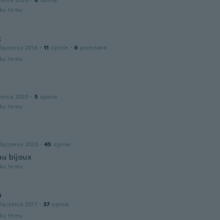
zenia 2020
·
8
opinie
oku temu
k
łączenia 2016
·
11
opinie
·
6
przesłane
oku temu
zenia 2020
·
5
opinie
oku temu
łączenia 2020
·
45
opinie
au bijoux
oku temu
s
łączenia 2017
·
37
opinie
oku temu