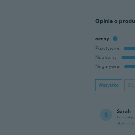
Opinie o produ
oceny
Pozytywne
Neutralny
Negatywne
Wszystko
Zdj
Sarah
S
Rok dołąc
około 2 r