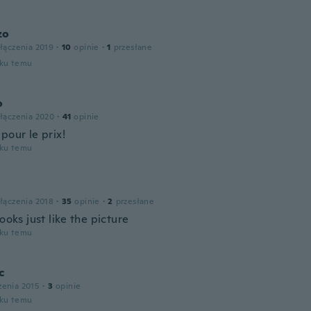
zo
łączenia 2019
·
10
opinie
·
1
przesłane
oku temu
o
łączenia 2020
·
41
opinie
pour le prix!
oku temu
łączenia 2018
·
35
opinie
·
2
przesłane
looks just like the picture
oku temu
c
zenia 2015
·
3
opinie
oku temu