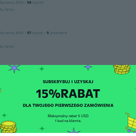
łączenia 2018
·
58
opinie
oku temu
łączenia 2016
·
57
opinie
·
5
przesłane
oku temu
łączenia 2020
·
7
opinie
oku temu
15%RABAT
sca
łączenia 2018
·
4
opinie
DLA TWOJEGO PIERWSZEGO ZAMÓWIENIA
odotto
oku temu
Maksymalny rabat 5 USD
1 kod na klienta.