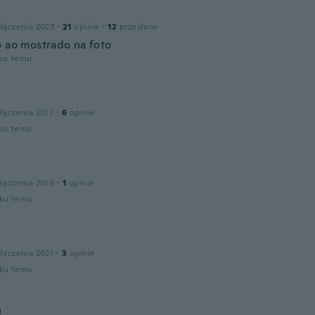
łączenia 2023
·
21
opinie
·
12
przesłane
o ao mostrado na foto
oku temu
n
łączenia 2017
·
6
opinie
oku temu
łączenia 2014
·
1
opinie
oku temu
łączenia 2021
·
3
opinie
oku temu
n