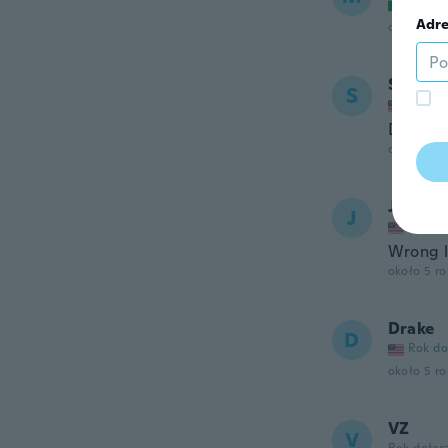
Rok do
Adre
około 5 r
Sylvia
S
Rok do
Dont lik
około 5 r
Janice
J
Rok do
Wrong l
około 5 r
Drake
D
Rok do
około 5 r
VZ
V