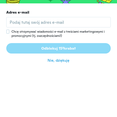
katrina
K
Rok dołączenia 2018
·
10
opinie
·
3
przesłane
Adres e-mail
Just as the picture. It fits on my 10 month
old. It even fits on me. The material is a
foam.
około 7 roku temu
Chcę otrzymywać wiadomości e-mail z treściami marketingowymi i
promocyjnymi (tj. oszczędnościami!)
Boris
B
Odblokuj 15%rabat
Rok dołączenia 2014
·
47
opinie
·
4
przesłane
około 7 roku temu
Nie, dziękuję
Raven
R
Rok dołączenia 2012
·
20
opinie
I never received my package. Emailed
customer service, i was told it may be a
few days late, in the end i never got it.
When i emailed them again i was told that
on their end i had gotten it. When i told
them that i had in fact NOT received my
package i kind of got an oh well answer.
około 7 roku temu