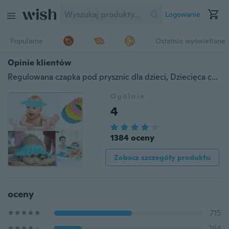
Logowanie
Popularne
Ostatnio wyświetlane
Opinie klientów
Regulowana czapka pod prysznic dla dzieci, Dziecięca czapka z szamponem, Dziecięca kąpiel w kąpieli Wodoodporna czapka do włosów
Ogólnie
4
1384 oceny
Zobacz szczegóły produktu
oceny
715
264