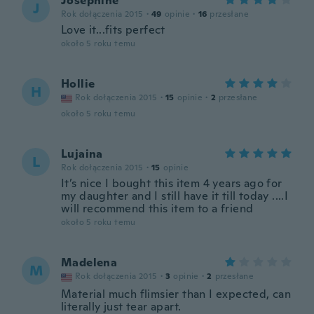
Josephine
J
Rok dołączenia 2015
·
49
opinie
·
16
przesłane
Love it...fits perfect
około 5 roku temu
Hollie
H
Rok dołączenia 2015
·
15
opinie
·
2
przesłane
około 5 roku temu
Lujaina
L
Rok dołączenia 2015
·
15
opinie
It’s nice I bought this item 4 years ago for
my daughter and I still have it till today ....I
will recommend this item to a friend
około 5 roku temu
Madelena
M
Rok dołączenia 2015
·
3
opinie
·
2
przesłane
Material much flimsier than I expected, can
literally just tear apart.