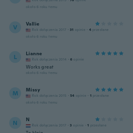
Rok dołączenia 2015
·
76
opinie
około 6 roku temu
Vallie
V
Rok dołączenia 2017
·
31
opinie
·
4
przesłane
około 6 roku temu
Lianne
L
Rok dołączenia 2014
·
6
opinie
Works great
około 6 roku temu
Missy
M
Rok dołączenia 2015
·
54
opinie
·
1
przesłane
około 6 roku temu
N
N
Rok dołączenia 2017
·
3
opinie
·
1
przesłane
Te klein