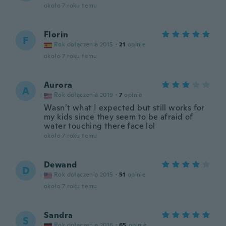
około 7 roku temu
Florin
F
Rok dołączenia 2015
·
21
opinie
około 7 roku temu
Aurora
A
Rok dołączenia 2019
·
7
opinie
Wasn’t what I expected but still works for
my kids since they seem to be afraid of
water touching there face lol
około 7 roku temu
Dewand
D
Rok dołączenia 2015
·
51
opinie
około 7 roku temu
Sandra
S
Rok dołączenia 2016
·
65
opinie