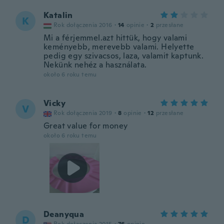
Katalin
K
Rok dołączenia 2016
·
14
opinie
·
2
przesłane
Mi a férjemmel.azt hittük, hogy valami
keményebb, merevebb valami. Helyette
pedig egy szivacsos, laza, valamit kaptunk.
Nekünk nehéz a használata.
około 6 roku temu
Vicky
V
Rok dołączenia 2019
·
8
opinie
·
12
przesłane
Great value for money
około 6 roku temu
Deanyqua
D