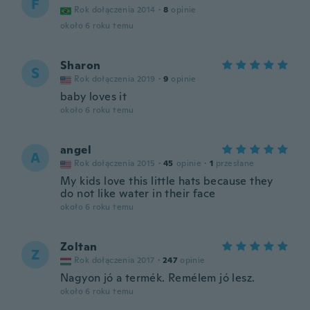
F
Rok dołączenia 2014
·
8
opinie
około 6 roku temu
Sharon
S
Rok dołączenia 2019
·
9
opinie
baby loves it
około 6 roku temu
angel
A
Rok dołączenia 2015
·
45
opinie
·
1
przesłane
My kids love this little hats because they
do not like water in their face
około 6 roku temu
Zoltan
Z
Rok dołączenia 2017
·
247
opinie
Nagyon jó a termék. Remélem jó lesz.
około 6 roku temu