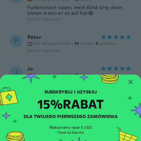
Funktioniert super, mein Kind sing dann
immer wenn er es auf hat😂
około 7 roku temu
Péter
P
Rok dołączenia 2016
·
30
opinie
·
8
przesłane
około 7 roku temu
Jo
J
Rok dołączenia 2015
·
47
opinie
Preveliko za bebu od 3 mjeseca
około 7 roku temu
15%RABAT
Casey
C
Rok dołączenia 2016
·
67
opinie
·
24
przesłane
DLA TWOJEGO PIERWSZEGO ZAMÓWIENIA
Arrived early
około 7 roku temu
Maksymalny rabat 5 USD
1 kod na klienta.