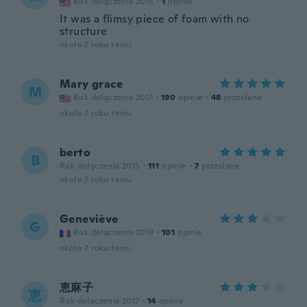
Rok dołączenia 2015
·
1
opinie
It was a flimsy piece of foam with no
structure
około 7 roku temu
Mary grace
M
Rok dołączenia 2017
·
190
opinie
·
48
przesłane
około 7 roku temu
berto
B
Rok dołączenia 2015
·
111
opinie
·
7
przesłane
około 7 roku temu
Geneviève
G
Rok dołączenia 2019
·
101
opinie
około 7 roku temu
恵麻子
恵
Rok dołączenia 2017
·
14
opinie