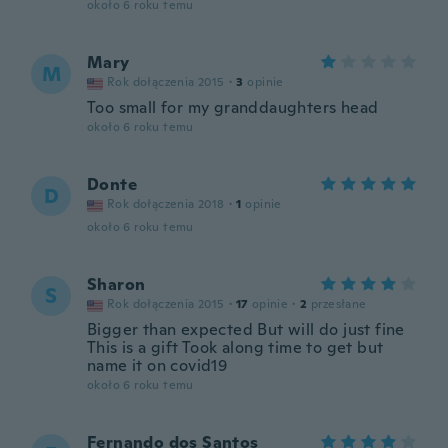
około 6 roku temu
Mary
M
Rok dołączenia 2015
·
3
opinie
Too small for my granddaughters head
około 6 roku temu
Donte
D
Rok dołączenia 2018
·
1
opinie
około 6 roku temu
Sharon
S
Rok dołączenia 2015
·
17
opinie
·
2
przesłane
Bigger than expected But will do just fine
This is a gift Took along time to get but
name it on covid19
około 6 roku temu
Fernando dos Santos