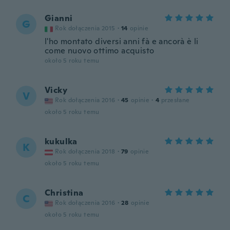
Gianni
G
Rok dołączenia 2015
·
14
opinie
l'ho montato diversi anni fà e ancorà è li
come nuovo ottimo acquisto
około 5 roku temu
Vicky
V
Rok dołączenia 2016
·
45
opinie
·
4
przesłane
około 5 roku temu
kukulka
K
Rok dołączenia 2018
·
79
opinie
około 5 roku temu
Christina
C
Rok dołączenia 2016
·
28
opinie
około 5 roku temu