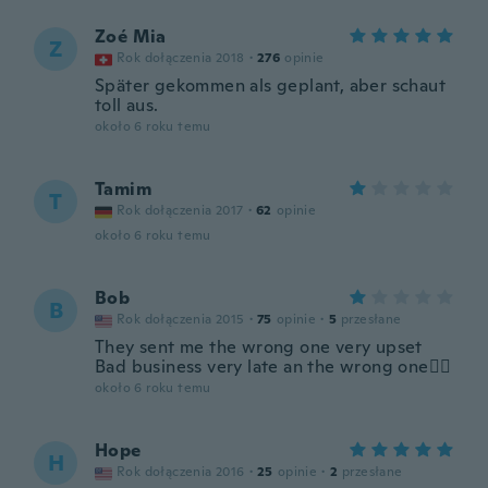
Zoé Mia
Z
Rok dołączenia 2018
·
276
opinie
Später gekommen als geplant, aber schaut
toll aus.
około 6 roku temu
Tamim
T
Rok dołączenia 2017
·
62
opinie
około 6 roku temu
Bob
B
Rok dołączenia 2015
·
75
opinie
·
5
przesłane
They sent me the wrong one very upset
Bad business very late an the wrong one👎🏻
około 6 roku temu
Hope
H
Rok dołączenia 2016
·
25
opinie
·
2
przesłane