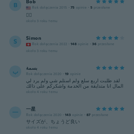
Bob
B
Rok dołączenia 2015
·
75
opinie
·
5
przesłane
👍🏻
około 3 roku temu
Simon
S
Rok dołączenia 2022
·
148
opinie
·
36
przesłane
około 3 roku temu
بسمة
ب
Rok dołączenia 2020
·
19
opinie
لقد طلبت اربع سلع ولم استلم شي ولم يرد لي
المال انا متدايقة من الخدمة واشكركم على ذالك
około 4 roku temu
一星
一
Rok dołączenia 2020
·
143
opinie
·
87
przesłane
サイズが、ちょうど良い
około 4 roku temu