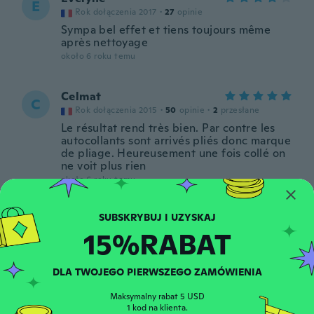
E
Rok dołączenia 2017
·
27
opinie
Sympa bel effet et tiens toujours même
après nettoyage
około 6 roku temu
Celmat
C
Rok dołączenia 2015
·
50
opinie
·
2
przesłane
Le résultat rend très bien. Par contre les
autocollants sont arrivés pliés donc marque
de pliage. Heureusement une fois collé on
ne voit plus rien
około 6 roku temu
Niina
N
15%RABAT
Rok dołączenia 2016
·
210
opinie
·
64
przesłane
około 6 roku temu
DLA TWOJEGO PIERWSZEGO ZAMÓWIENIA
Jana
J
Maksymalny rabat 5 USD
Rok dołączenia 2019
·
131
opinie
1 kod na klienta.