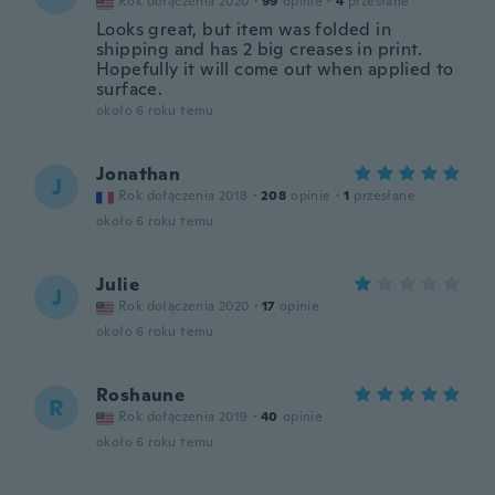
Rok dołączenia 2020
·
99
opinie
·
4
przesłane
Looks great, but item was folded in
shipping and has 2 big creases in print.
Hopefully it will come out when applied to
surface.
około 6 roku temu
Jonathan
J
Rok dołączenia 2018
·
208
opinie
·
1
przesłane
około 6 roku temu
Julie
J
Rok dołączenia 2020
·
17
opinie
około 6 roku temu
Roshaune
R
Rok dołączenia 2019
·
40
opinie
około 6 roku temu