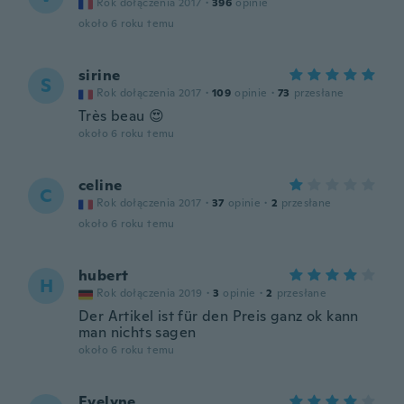
Rok dołączenia 2017
·
396
opinie
około 6 roku temu
sirine
S
Rok dołączenia 2017
·
109
opinie
·
73
przesłane
Très beau 😍
około 6 roku temu
celine
C
Rok dołączenia 2017
·
37
opinie
·
2
przesłane
około 6 roku temu
hubert
H
Rok dołączenia 2019
·
3
opinie
·
2
przesłane
Der Artikel ist für den Preis ganz ok kann
man nichts sagen
około 6 roku temu
Evelyne