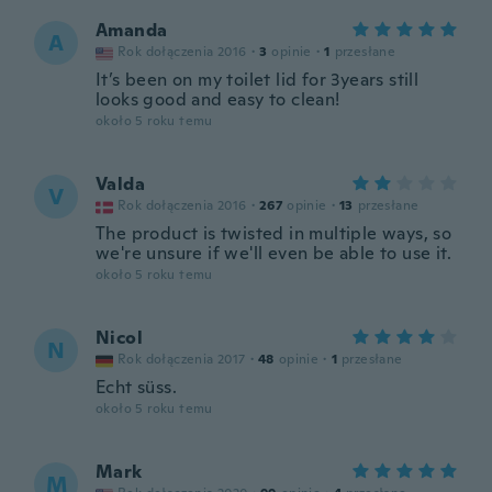
Amanda
A
Rok dołączenia 2016
·
3
opinie
·
1
przesłane
It’s been on my toilet lid for 3years still
looks good and easy to clean!
około 5 roku temu
Valda
V
Rok dołączenia 2016
·
267
opinie
·
13
przesłane
The product is twisted in multiple ways, so
we're unsure if we'll even be able to use it.
około 5 roku temu
Nicol
N
Rok dołączenia 2017
·
48
opinie
·
1
przesłane
Echt süss.
około 5 roku temu
Mark
M