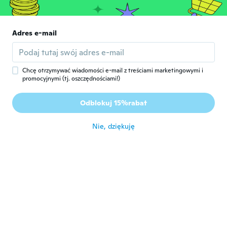
około 6 roku temu
Cristina
Adres e-mail
C
Rok dołączenia 2016
·
22
opinie
około 6 roku temu
Chcę otrzymywać wiadomości e-mail z treściami marketingowymi i
promocyjnymi (tj. oszczędnościami!)
Heinz
H
Rok dołączenia 2017
·
14
opinie
Odblokuj 15%rabat
Fake
około 6 roku temu
Nie, dziękuję
Cornelia
C
Rok dołączenia 2019
·
22
opinie
około 7 roku temu
Werner
W
Rok dołączenia 2017
·
36
opinie
około 7 roku temu