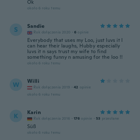
Ok
około 6 roku temu
Sandie
S
Rok dołączenia 2020
·
6
opinie
Everybody that uses my Loo, just luvs it I
can hear their laughs, Hubby especially
luvs it n says trust my wife to find
something funny n amusing for the loo !!
około 6 roku temu
Willi
W
Rok dołączenia 2019
·
42
opinie
około 6 roku temu
Karin
K
Rok dołączenia 2016
·
176
opinie
·
53
przesłane
Süß
około 6 roku temu