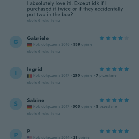
I absolutely love it!! Except idk if I
purchased it twice or if they accidentally
put two in the box?
około 6 roku temu
Gabriele
G
Rok dołączenia 2016
·
559
opinie
około 6 roku temu
Ingrid
I
Rok dołączenia 2017
·
230
opinie
·
7
przesłane
około 6 roku temu
Sabine
S
Rok dołączenia 2017
·
303
opinie
·
5
przesłane
około 6 roku temu
P
P
Rok dołączenia 2014
·
21
opinie