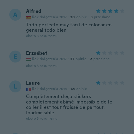
Alfred
A
Rok dołączenia 2017
·
20
opinie
·
3
przesłane
Todo perfecto muy facil de colocar en
general todo bien
około 3 roku temu
Erzsébet
E
Rok dołączenia 2017
·
27
opinie
·
2
przesłane
około 3 roku temu
Laure
L
Rok dołączenia 2014
·
64
opinie
Complètement déçu stickers
completement abîmé impossible de le
coller il est tout froissé de partout.
Inadmissible.
około 3 roku temu