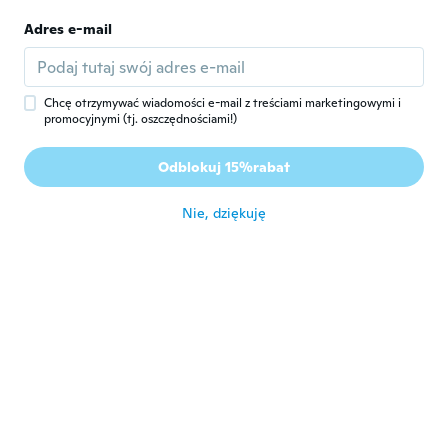
Michala
Adres e-mail
M
Rok dołączenia 2017
·
61
opinie
około 6 roku temu
Chcę otrzymywać wiadomości e-mail z treściami marketingowymi i
promocyjnymi (tj. oszczędnościami!)
Kara
K
Rok dołączenia 2016
·
3
opinie
Odblokuj 15%rabat
Nice quality
około 6 roku temu
Nie, dziękuję
Emilie
E
Rok dołączenia 2015
·
85
opinie
·
13
przesłane
Plus qu'à testé
około 6 roku temu
Sylvia Anita
S
Rok dołączenia 2017
·
82
opinie
·
4
przesłane
około 6 roku temu