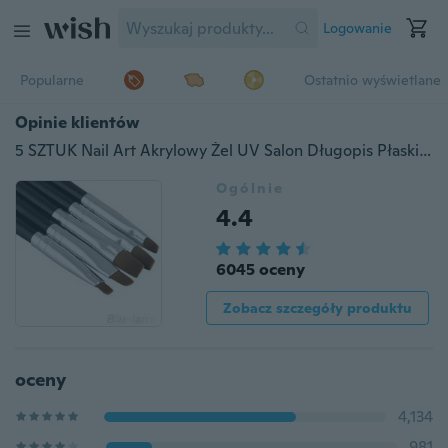
Logowanie
Popularne
Ostatnio wyświetlane
Opinie klientów
5 SZTUK Nail Art Akrylowy Żel UV Salon Długopis Płaski Zestaw Szczotek Rozsianych Narzędzie
Ogólnie
4.4
6045 oceny
Zobacz szczegóły produktu
oceny
4,134
981