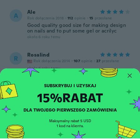
Ale
A
Rok dołączenia 2018
·
112
opinie
·
15
przesłane
Good quality good size for making design
on nails and to put some gel or acrilyc
około 6 roku temu
Rosalind
R
Rok dołączenia 2014
·
107
opinie
·
27
przesłane
około 6 roku temu
Natasha
N
15%RABAT
Rok dołączenia 2017
·
25
opinie
około 6 roku temu
DLA TWOJEGO PIERWSZEGO ZAMÓWIENIA
Elena
E
Maksymalny rabat 5 USD
Rok dołączenia 2018
·
54
opinie
·
34
przesłane
1 kod na klienta.
około 6 roku temu