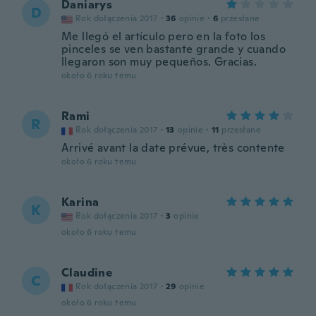
Daniarys
D
Rok dołączenia 2017
·
36
opinie
·
6
przesłane
Me llegó el artículo pero en la foto los
pinceles se ven bastante grande y cuando
llegaron son muy pequeños. Gracias.
około 6 roku temu
Rami
R
Rok dołączenia 2017
·
13
opinie
·
11
przesłane
Arrivé avant la date prévue, très contente
około 6 roku temu
Karina
K
Rok dołączenia 2017
·
3
opinie
około 6 roku temu
Claudine
C
Rok dołączenia 2017
·
29
opinie
około 6 roku temu