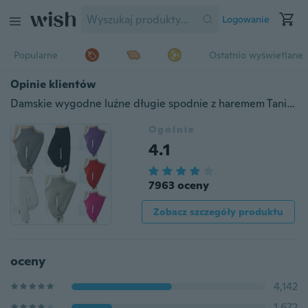
Logowanie
Popularne
Ostatnio wyświetlane
Opinie klientów
Damskie wygodne luźne długie spodnie z haremem Taniec brzucha na co dzień szerokie spodnie Boho (piękniejsze kolory są już dostępne)
Ogólnie
4.1
7963 oceny
Zobacz szczegóły produktu
oceny
4,142
1,672