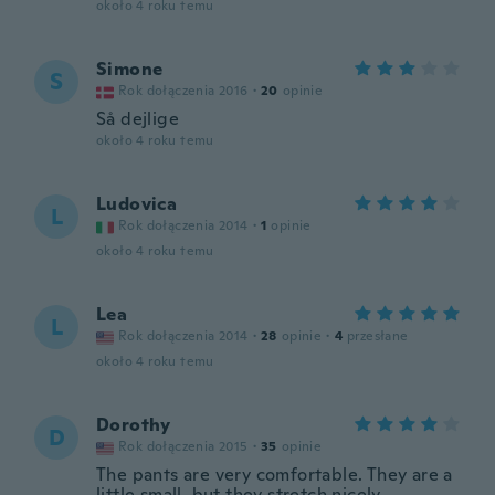
około 4 roku temu
Simone
S
Rok dołączenia 2016
·
20
opinie
Så dejlige
około 4 roku temu
Ludovica
L
Rok dołączenia 2014
·
1
opinie
około 4 roku temu
Lea
L
Rok dołączenia 2014
·
28
opinie
·
4
przesłane
około 4 roku temu
Dorothy
D
Rok dołączenia 2015
·
35
opinie
The pants are very comfortable. They are a
little small, but they stretch nicely.