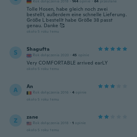
Rok dołączenia 2018
·
144
opinie
·
64
przesłane
Tolle Hosen, habe gleich noch zwei
bestellt, außerdem eine schnelle Lieferung.
Größe L bestellt habe Größe 38 passt
genau. Danke 🥰
około 5 roku temu
Shagufta
S
Rok dołączenia 2020
·
45
opinie
Very COMFORTABLE arrived earLY
około 5 roku temu
An
A
Rok dołączenia 2016
·
4
opinie
około 5 roku temu
zane
Z
Rok dołączenia 2018
·
1
opinie
około 5 roku temu