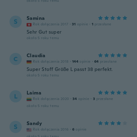
około 5 roku temu
Samina
S
Rok dołączenia 2017
·
31
opinie
·
1
przesłane
Sehr Gut super
około 5 roku temu
Claudia
C
Rok dołączenia 2018
·
144
opinie
·
64
przesłane
Super Stoff Größe L passt 38 perfekt.
około 5 roku temu
Laima
L
Rok dołączenia 2020
·
34
opinie
·
3
przesłane
około 5 roku temu
Sandy
S
Rok dołączenia 2016
·
6
opinie
około 5 roku temu