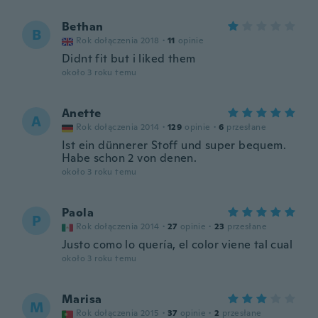
Bethan
B
Rok dołączenia 2018
·
11
opinie
Didnt fit but i liked them
około 3 roku temu
Anette
A
Rok dołączenia 2014
·
129
opinie
·
6
przesłane
Ist ein dünnerer Stoff und super bequem.
Habe schon 2 von denen.
około 3 roku temu
Paola
P
Rok dołączenia 2014
·
27
opinie
·
23
przesłane
Justo como lo quería, el color viene tal cual
około 3 roku temu
Marisa
M
Rok dołączenia 2015
·
37
opinie
·
2
przesłane