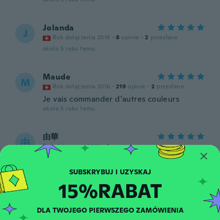
Jolanda
J
Rok dołączenia 2016
·
8
opinie
·
2
przesłane
około 5 roku temu
Maude
M
Rok dołączenia 2016
·
219
opinie
·
2
przesłane
Je vais commander d’autres couleurs
około 5 roku temu
由華
由
Rok dołączenia 2020
·
3
opinie
około 5 roku temu
15%RABAT
Faith
F
Rok dołączenia 2017
·
5
opinie
około 5 roku temu
DLA TWOJEGO PIERWSZEGO ZAMÓWIENIA