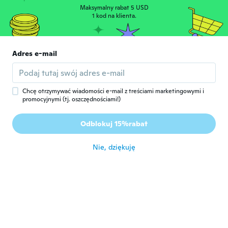
Maksymalny rabat 5 USD
Nicole
1 kod na klienta.
N
Rok dołączenia 2016
·
13
opinie
około 5 roku temu
Adres e-mail
Char
C
Rok dołączenia 2014
·
20
opinie
około 5 roku temu
Chcę otrzymywać wiadomości e-mail z treściami marketingowymi i
promocyjnymi (tj. oszczędnościami!)
Marion
M
Odblokuj 15%rabat
Rok dołączenia 2014
·
106
opinie
około 5 roku temu
Nie, dziękuję
Bea
B
Rok dołączenia 2018
·
153
opinie
około 5 roku temu
Russell
R
Rok dołączenia 2016
·
406
opinie
·
12
przesłane