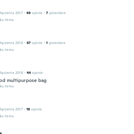
łączenia 2017
·
49
opinie
·
7
przesłane
oku temu
łączenia 2016
·
67
opinie
·
1
przesłane
oku temu
łączenia 2018
·
44
opinie
od multipurpose bag
oku temu
łączenia 2017
·
18
opinie
oku temu
s