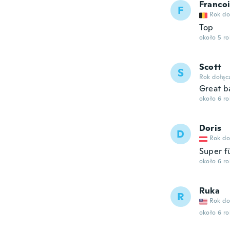
Franco
F
Rok do
Top
około 5 r
Scott
S
Rok dołąc
Great b
około 6 r
Doris
D
Rok do
Super f
około 6 r
Ruka
R
Rok do
około 6 r