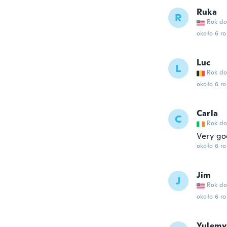
Ruka
R
Rok do
około 6 r
Luc
L
Rok do
około 6 r
Carla
C
Rok do
Very go
około 6 r
Jim
J
Rok do
około 6 r
Yulemy