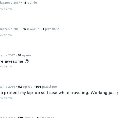
łączenia 2017
·
18
opinie
oku temu
łączenia 2016
·
120
opinie
·
1
przesłane
oku temu
zenia 2017
·
18
opinie
re awesome 😍
oku temu
zenia 2014
·
92
opinie
·
104
przesłane
 to protect my laptop suitcase while traveling. Working just 
oku temu