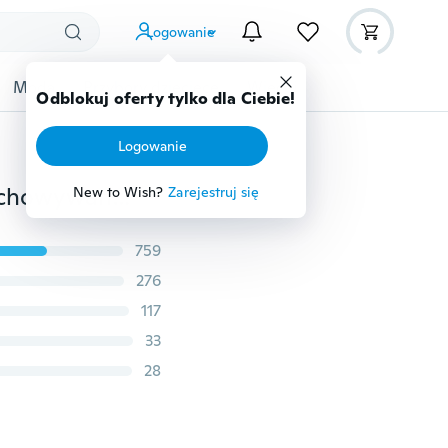
Logowanie
Moda
Przybory dziecięce
Więcej
Odblokuj oferty tylko dla Ciebie!
Logowanie
70L, 40L, 20L (opcjonalnie) ZESTAW Saszetki do przechowywania Kajak kajakowy Rafting Sport Camping Zestaw podróżny Sprzęt H8071 Akcesoria podróżne
New to Wish?
Zarejestruj się
759
276
117
33
28