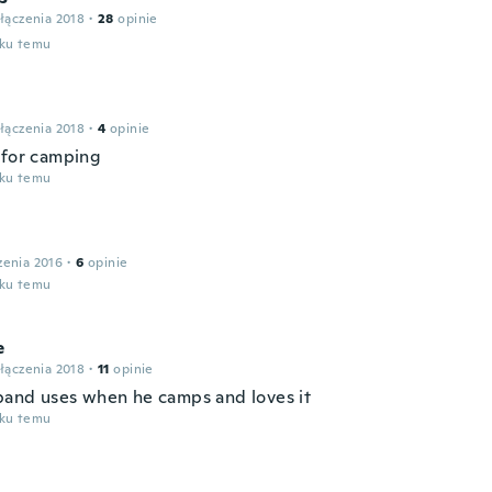
łączenia 2018
·
28
opinie
oku temu
łączenia 2018
·
4
opinie
 for camping
oku temu
zenia 2016
·
6
opinie
oku temu
e
łączenia 2018
·
11
opinie
and uses when he camps and loves it
oku temu