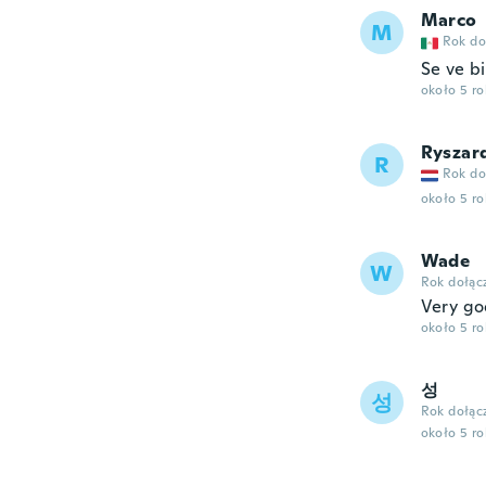
Marco
M
Rok do
Se ve b
około 5 r
Ryszar
R
Rok do
około 5 r
Wade
W
Rok dołąc
Very go
około 5 r
성
성
Rok dołąc
około 5 r