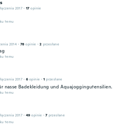
is
łączenia 2017
·
17
opinie
oku temu
zenia 2014
·
78
opinie
·
2
przesłane
ag
oku temu
łączenia 2017
·
6
opinie
·
1
przesłane
ür nasse Badekleidung und Aquajoggingutensilien.
oku temu
łączenia 2017
·
49
opinie
·
7
przesłane
oku temu