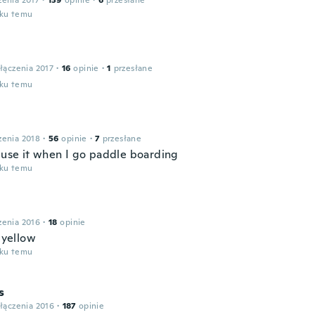
zenia 2017
·
139
opinie
·
6
przesłane
oku temu
łączenia 2017
·
16
opinie
·
1
przesłane
oku temu
zenia 2018
·
56
opinie
·
7
przesłane
I use it when I go paddle boarding
oku temu
zenia 2016
·
18
opinie
t yellow
oku temu
s
łączenia 2016
·
187
opinie