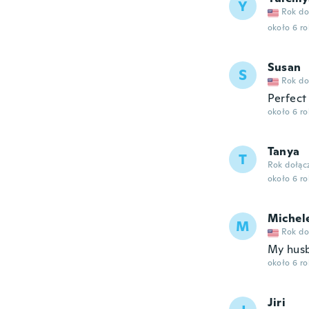
Y
Rok do
około 6 r
Susan
S
Rok do
Perfect
około 6 r
Tanya
T
Rok dołąc
około 6 r
Michel
M
Rok do
My husb
około 6 r
Jiri