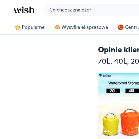
Jump to section
Popularne
Wysyłka ekspresowa
Centru
Opinie kli