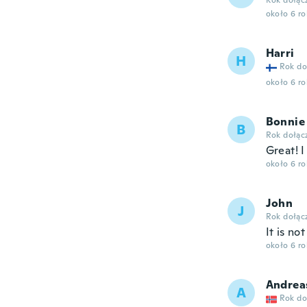
Rok dołąc
około 6 r
Harri
H
Rok do
około 6 r
Bonnie
B
Rok dołąc
Great! 
około 6 r
John
J
Rok dołąc
It is no
około 6 r
Andrea
A
Rok do