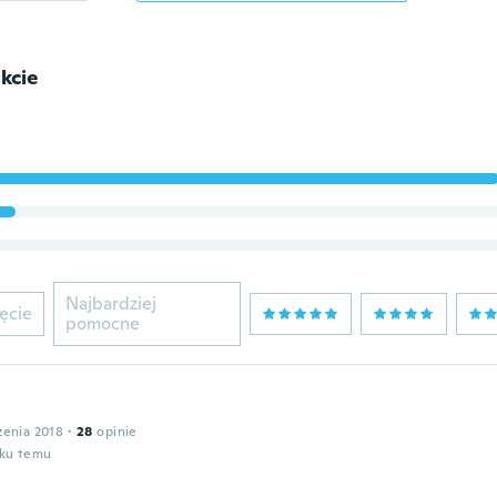
kcie
Najbardziej
ęcie
pomocne
zenia 2018
·
28
opinie
oku temu