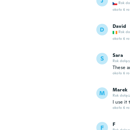
J
Rok do
około 6 r
David
D
Rok do
około 6 r
Sara
S
Rok dołąc
These a
około 6 r
Marek
M
Rok dołąc
I use it
około 6 r
F
F