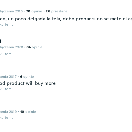
łączenia 2016
·
70
opinie
·
26
przesłane
ien, un poco delgada la tela, debo probar si no se mete el 
oku temu
d
łączenia 2020
·
84
opinie
oku temu
zenia 2017
·
6
opinie
od product will buy more
oku temu
zenia 2019
·
10
opinie
oku temu