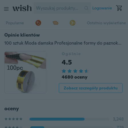
Logowanie
Popularne
Ostatnio wyświetlane
Opinie klientów
100 sztuk Moda damska Profesjonalne formy do paznokci Akrylowe przedłużanie paznokci Paznokcie żelowe Naklejki (kolor: złoty)
Ogólnie
4.5
4680 oceny
Zobacz szczegóły produktu
oceny
3,248
779