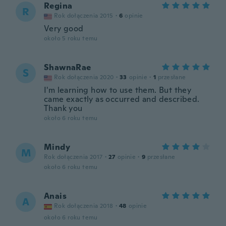
Regina
R
Rok dołączenia 2015
·
6
opinie
Very good
około 5 roku temu
ShawnaRae
S
Rok dołączenia 2020
·
33
opinie
·
1
przesłane
I'm learning how to use them. But they
came exactly as occurred and described.
Thank you
około 6 roku temu
Mindy
M
Rok dołączenia 2017
·
27
opinie
·
9
przesłane
około 6 roku temu
Anais
A
Rok dołączenia 2018
·
48
opinie
około 6 roku temu