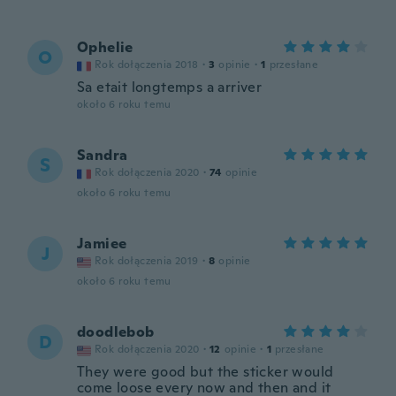
Ophelie
O
Rok dołączenia 2018
·
3
opinie
·
1
przesłane
Sa etait longtemps a arriver
około 6 roku temu
Sandra
S
Rok dołączenia 2020
·
74
opinie
około 6 roku temu
Jamiee
J
Rok dołączenia 2019
·
8
opinie
około 6 roku temu
doodlebob
D
Rok dołączenia 2020
·
12
opinie
·
1
przesłane
They were good but the sticker would
come loose every now and then and it