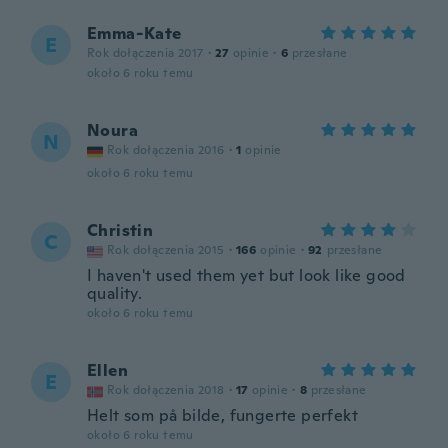
Emma-Kate
E
Rok dołączenia 2017
·
27
opinie
·
6
przesłane
około 6 roku temu
Noura
N
Rok dołączenia 2016
·
1
opinie
około 6 roku temu
Christin
C
Rok dołączenia 2015
·
166
opinie
·
92
przesłane
I haven't used them yet but look like good
quality.
około 6 roku temu
Ellen
E
Rok dołączenia 2018
·
17
opinie
·
8
przesłane
Helt som på bilde, fungerte perfekt
około 6 roku temu