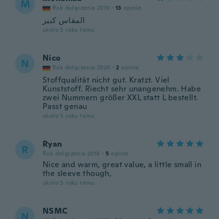
M
Rok dołączenia 2019
·
13
opinie
المقاس كبير
około 5 roku temu
Nico
N
Rok dołączenia 2020
·
2
opinie
Stoffqualitåt nicht gut. Kratzt. Viel
Kunststoff. Riecht sehr unangenehm. Habe
zwei Nummern größer XXL statt L bestellt.
Passt genau
około 5 roku temu
Ryan
R
Rok dołączenia 2018
·
5
opinie
Nice and warm, great value, a little small in
the sleeve though,
około 5 roku temu
NSMC
N