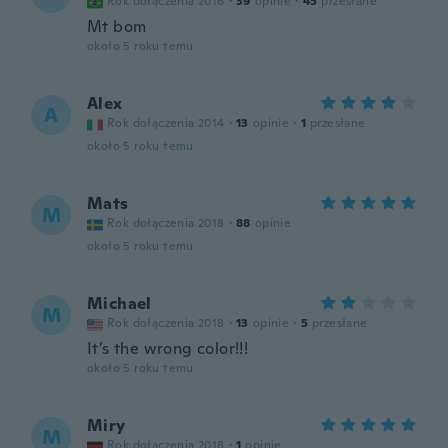
Rok dołączenia 2016
·
39
opinie
·
45
przesłane
Mt bom
około 5 roku temu
Alex
A
Rok dołączenia 2014
·
13
opinie
·
1
przesłane
około 5 roku temu
Mats
M
Rok dołączenia 2018
·
88
opinie
około 5 roku temu
Michael
M
Rok dołączenia 2018
·
13
opinie
·
5
przesłane
It’s the wrong color!!!
około 5 roku temu
Miry
M
Rok dołączenia 2018
·
1
opinie