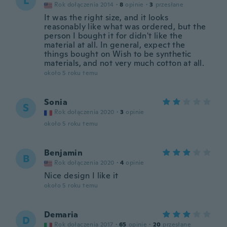
L
Rok dołączenia 2014
·
8
opinie
·
3
przesłane
It was the right size, and it looks
reasonably like what was ordered, but the
person I bought it for didn't like the
material at all. In general, expect the
things bought on Wish to be synthetic
materials, and not very much cotton at all.
około 5 roku temu
Sonia
S
Rok dołączenia 2020
·
3
opinie
około 5 roku temu
Benjamin
B
Rok dołączenia 2020
·
4
opinie
Nice design I like it
około 5 roku temu
Demaria
D
Rok dołączenia 2017
·
65
opinie
·
20
przesłane