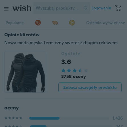
Logowanie
Popularne
Ostatnio wyświetlane
Opinie klientów
Nowa moda męska Termiczny sweter z długim rękawem
Ogólnie
3.6
3758 oceny
Zobacz szczegóły produktu
oceny
1,436
747