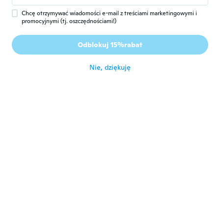
około 6 roku temu
Chcę otrzymywać wiadomości e-mail z treściami marketingowymi i
promocyjnymi (tj. oszczędnościami!)
규호
규
Odblokuj 15%rabat
Rok dołączenia 2020
·
36
opinie
·
5
przesłane
około 6 roku temu
Nie, dziękuję
Hellins
H
Rok dołączenia 2017
·
11
opinie
·
2
przesłane
Quality product and with a good price.
około 6 roku temu
Valarie
V
Rok dołączenia 2017
·
21
opinie
·
12
przesłane
Fabric was thinner than expected
około 6 roku temu
Ricky
R
Rok dołączenia 2016
·
23
opinie