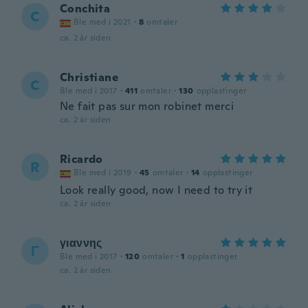
Conchita
C
Ble med i 2021
·
8
omtaler
ca. 2 år siden
Christiane
C
Ble med i 2017
·
411
omtaler
·
130
opplastinger
Ne fait pas sur mon robinet merci
ca. 2 år siden
Ricardo
R
Ble med i 2019
·
45
omtaler
·
14
opplastinger
Look really good, now I need to try it
ca. 2 år siden
γιαννης
Γ
Ble med i 2017
·
120
omtaler
·
1
opplastinger
ca. 2 år siden