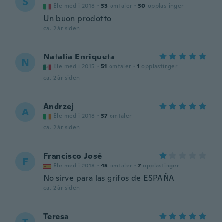
S
Ble med i 2018
·
33
omtaler
·
30
opplastinger
Un buon prodotto
ca. 2 år siden
Natalia Enriqueta
N
Ble med i 2015
·
51
omtaler
·
1
opplastinger
ca. 2 år siden
Andrzej
A
Ble med i 2018
·
37
omtaler
ca. 2 år siden
Francisco José
F
Ble med i 2018
·
45
omtaler
·
7
opplastinger
No sirve para las grifos de ESPAÑA
ca. 2 år siden
Teresa