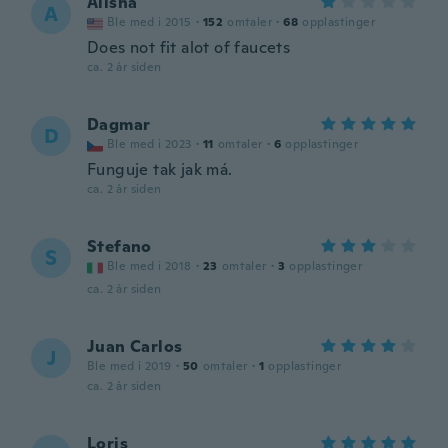
Alisha
A
Ble med i 2015
·
152
omtaler
·
68
opplastinger
Does not fit alot of faucets
ca. 2 år siden
Dagmar
D
Ble med i 2023
·
11
omtaler
·
6
opplastinger
Funguje tak jak má.
ca. 2 år siden
Stefano
S
Ble med i 2018
·
23
omtaler
·
3
opplastinger
ca. 2 år siden
Juan Carlos
J
Ble med i 2019
·
50
omtaler
·
1
opplastinger
ca. 2 år siden
Loris