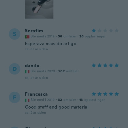
Serafim
S
Ble med i 2019
·
56
omtaler
·
26
opplastinger
Esperava mais do artigo
ca. et år siden
danilo
D
Ble med i 2020
·
502
omtaler
ca. et år siden
Francesca
F
Ble med i 2019
·
32
omtaler
·
13
opplastinger
Good staff and good material
ca. 2 år siden