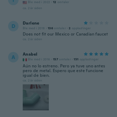
T
Ble med i 2022
·
12
omtaler
ca. 2 år siden
Darlene
D
Ble med i 2018
·
136
omtaler
·
2
opplastinger
Does not fit our Mexico or Canadian faucet
ca. 2 år siden
Anabel
A
Ble med i 2016
·
157
omtaler
·
151
opplastinger
Aún no lo estreno. Pero ya tuve uno antes
pero de metal. Espero que este funcione
igual de bien.
ca. 2 år siden