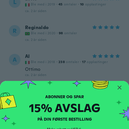
L
Ble med i 2019
·
45
omtaler
·
10
opplastinger
ca. 2 år siden
Reginaldo
R
Ble med i 2020
·
98
omtaler
ca. 2 år siden
Al
A
Ble med i 2018
·
238
omtaler
·
17
opplastinger
Ottimo
ca. 2 år siden
Martin
M
Ble med i 2020
·
109
omtaler
15% AVSLAG
ca. 2 år siden
PÅ DIN FØRSTE BESTILLING
Maria
M
Ble med i 2021
·
653
omtaler
·
3
opplastinger