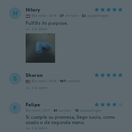
Hilary
H
Ble med i 2019
·
27
omtaler
·
22
opplastinger
Fulfills its purpose.
ca. 2 år siden
Sharon
S
Ble med i 2018
·
107
omtaler
ca. 2 år siden
Felipe
F
Ble med i 2017
·
61
omtaler
·
15
opplastinger
Si cumple su promesa, llego sucio, como
usado o de segunda mano.
ca. 2 år siden