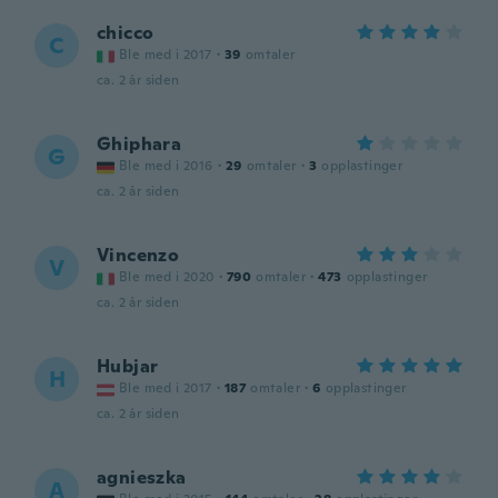
chicco
C
Ble med i 2017
·
39
omtaler
ca. 2 år siden
Ghiphara
G
Ble med i 2016
·
29
omtaler
·
3
opplastinger
ca. 2 år siden
Vincenzo
V
Ble med i 2020
·
790
omtaler
·
473
opplastinger
ca. 2 år siden
Hubjar
H
Ble med i 2017
·
187
omtaler
·
6
opplastinger
ca. 2 år siden
agnieszka
A