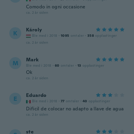
Comodo in ogni occasione
ca. 2 år siden
Károly
K
Ble med i 2018
·
1095
omtaler
·
358
opplastinger
ca. 2 år siden
Mark
M
Ble med i 2018
·
60
omtaler
·
13
opplastinger
Ok
ca. 2 år siden
Eduardo
E
Ble med i 2018
·
77
omtaler
·
40
opplastinger
Difícil de colocar no adapto a llave de agua
ca. 2 år siden
ste