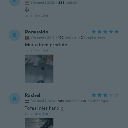
K
Ble med i 2020
·
238
omtaler
👍
ca. et år siden
Romualdo
R
Ble med i 2015
·
162
omtaler
·
21
opplastinger
Muito bom produto
ca. et år siden
Rachel
R
Ble med i 2020
·
101
omtaler
·
101
opplastinger
Totaal niet handig
ca. et år siden