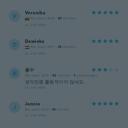
Veronika
V
Ble med i 2018
·
87
omtaler
ca. 2 år siden
Dewieka
D
Ble med i 2017
·
74
omtaler
ca. 2 år siden
용수
용
Ble med i 2019
·
52
omtaler
·
1
opplastinger
생각만큼 활용적이지 않네요.
ca. 2 år siden
Jennie
J
Ble med i 2012
·
14
omtaler
ca. 2 år siden