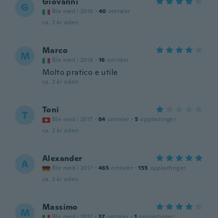
Giovanni
G
Ble med i 2018
·
40
omtaler
ca. 2 år siden
Marco
M
Ble med i 2018
·
16
omtaler
Molto pratico e utile
ca. 2 år siden
Toni
T
Ble med i 2017
·
84
omtaler
·
5
opplastinger
ca. 2 år siden
Alexander
A
Ble med i 2017
·
465
omtaler
·
155
opplastinger
ca. 2 år siden
Massimo
M
Ble med i 2017
·
37
omtaler
·
1
opplastinger