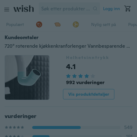
Logg inn
Populært
Nylig sett på
Pop
Kundeomtaler
720° roterende kjøkkenkranforlenger Vannbesparende kran Munnstykkeadapter Universal sprutfilter Spray Baderomsvask tilbehør Kranadapter
Helhetsinntrykk
4.1
992 vurderinger
Vis produktdetaljer
vurderinger
549
191