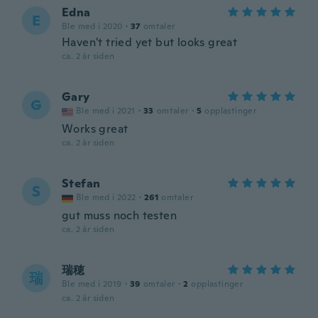
Edna
E
Ble med i 2020
·
37
omtaler
Haven't tried yet but looks great
ca. 2 år siden
Gary
G
Ble med i 2021
·
33
omtaler
·
5
opplastinger
Works great
ca. 2 år siden
Stefan
S
Ble med i 2022
·
261
omtaler
gut muss noch testen
ca. 2 år siden
瑞穂
瑞
Ble med i 2019
·
39
omtaler
·
2
opplastinger
ca. 2 år siden