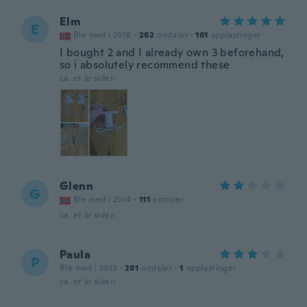
Elm
E
Ble med i 2018
·
262
omtaler
·
161
opplastinger
I bought 2 and I already own 3 beforehand,
so i absolutely recommend these
ca. et år siden
Glenn
G
Ble med i 2014
·
111
omtaler
ca. et år siden
Paula
P
Ble med i 2013
·
281
omtaler
·
1
opplastinger
ca. et år siden