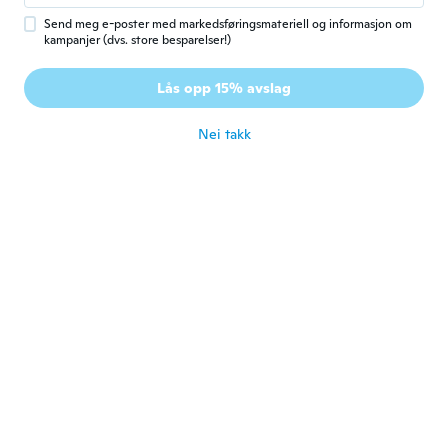
Ble med i 2022
·
147
omtaler
·
9
opplastinger
Send meg e-poster med markedsføringsmateriell og informasjon om
ca. et år siden
kampanjer (dvs. store besparelser!)
Jinx
Lås opp 15% avslag
J
Ble med i 2015
·
456
omtaler
·
124
opplastinger
ca. et år siden
Nei takk
Jeff
J
Ble med i 2023
·
7
omtaler
ca. et år siden
Viktor
V
Ble med i 2016
·
67
omtaler
·
42
opplastinger
Jó
ca. et år siden