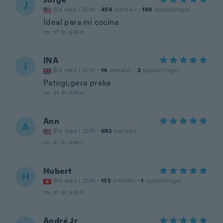
J
Ble med i 2016
·
454
omtaler
·
169
opplastinger
Ideal para mi cocina
ca. et år siden
INA
I
Ble med i 2014
·
14
omtaler
·
2
opplastinger
Patogi,gera preke
ca. et år siden
Ann
A
Ble med i 2019
·
692
omtaler
ca. et år siden
Hubert
H
Ble med i 2016
·
155
omtaler
·
1
opplastinger
ca. et år siden
André Jr