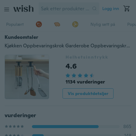
Logg inn
Populært
Nylig sett på
Pop
Kundeomtaler
Kjøkken Oppbevaringskrok Garderobe Oppbevaringskrok Kjøkken Organisering Tilbehør Skap Oppbevaringsstativ Roterbar krok Oppbevaringsstativ
Helhetsinntrykk
4.6
1134 vurderinger
Vis produktdetaljer
vurderinger
865
148