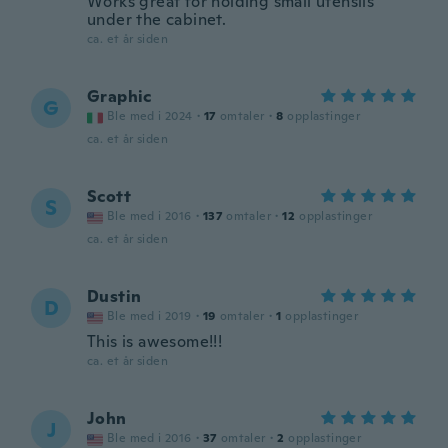
Works great for holding small utensils
under the cabinet.
ca. et år siden
Graphic
G
Ble med i 2024
·
17
omtaler
·
8
opplastinger
ca. et år siden
Scott
S
Ble med i 2016
·
137
omtaler
·
12
opplastinger
ca. et år siden
Dustin
D
Ble med i 2019
·
19
omtaler
·
1
opplastinger
This is awesome!!!
ca. et år siden
John
J
Ble med i 2016
·
37
omtaler
·
2
opplastinger