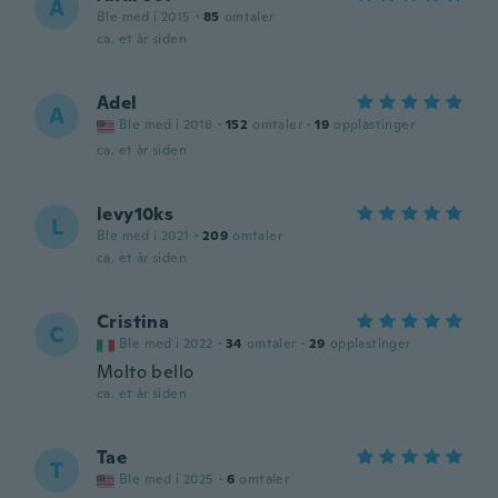
A
Ble med i 2015
·
85
omtaler
ca. et år siden
Adel
A
Ble med i 2018
·
152
omtaler
·
19
opplastinger
ca. et år siden
levy10ks
L
Ble med i 2021
·
209
omtaler
ca. et år siden
Cristina
C
Ble med i 2022
·
34
omtaler
·
29
opplastinger
Molto bello
ca. et år siden
Tae
T
Ble med i 2025
·
6
omtaler