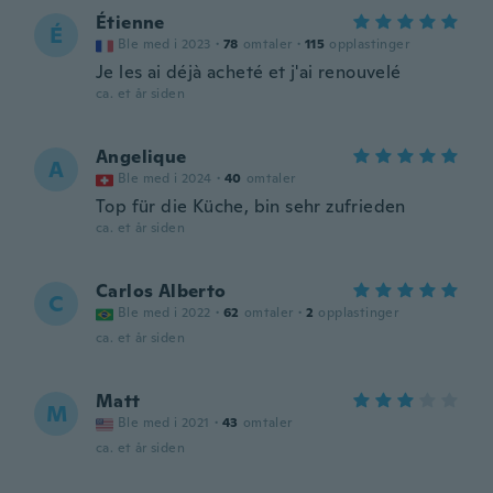
Étienne
É
Ble med i 2023
·
78
omtaler
·
115
opplastinger
Je les ai déjà acheté et j'ai renouvelé
ca. et år siden
Angelique
A
Ble med i 2024
·
40
omtaler
Top für die Küche, bin sehr zufrieden
ca. et år siden
Carlos Alberto
C
Ble med i 2022
·
62
omtaler
·
2
opplastinger
ca. et år siden
Matt
M
Ble med i 2021
·
43
omtaler
ca. et år siden