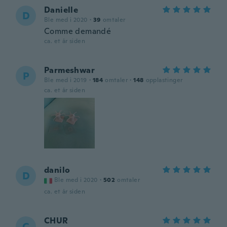
Danielle
D
Ble med i 2020
·
39
omtaler
Comme demandé
ca. et år siden
Parmeshwar
P
Ble med i 2019
·
184
omtaler
·
148
opplastinger
ca. et år siden
danilo
D
Ble med i 2020
·
502
omtaler
ca. et år siden
CHUR
C