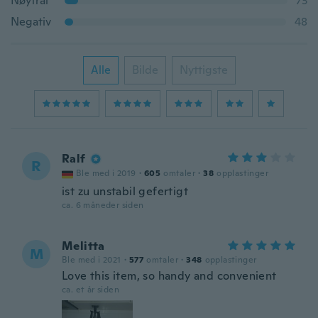
Nøytral
73
Negativ
48
Alle
Bilde
Nyttigste
Ralf
R
Ble med i 2019
·
605
omtaler
·
38
opplastinger
ist zu unstabil gefertigt
ca. 6 måneder siden
Melitta
M
Ble med i 2021
·
577
omtaler
·
348
opplastinger
Love this item, so handy and convenient
ca. et år siden