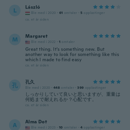
László
L
Ble med i 2020
·
61
omtaler
·
5
opplastinger
ca. et år siden
Margaret
M
Ble med i 2022
·
1
omtaler
Great thing. It's something new. But
another way to look for something like this
which I made to find easy
ca. et år siden
孔久
孔
Ble med i 2020
·
448
omtaler
·
399
opplastinger
しっかりしていて良いと思いますが、重量は
何処まで耐えれるか？心配です。
ca. et år siden
Alma Dot
A
Ble med i 2023
·
10
omtaler
·
4
opplastinger