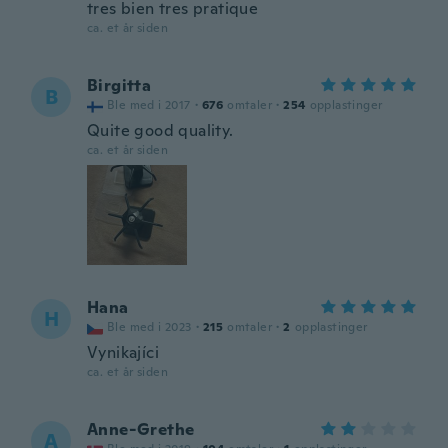
tres bien tres pratique
ca. et år siden
Birgitta
B
Ble med i 2017
·
676
omtaler
·
254
opplastinger
Quite good quality.
ca. et år siden
Hana
H
Ble med i 2023
·
215
omtaler
·
2
opplastinger
Vynikajíci
ca. et år siden
Anne-Grethe
A