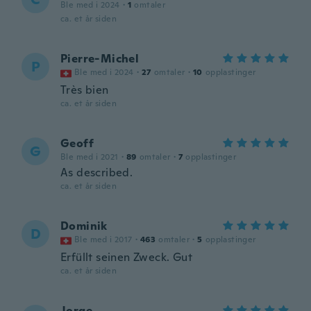
Ble med i 2024
·
1
omtaler
ca. et år siden
Pierre-Michel
P
Ble med i 2024
·
27
omtaler
·
10
opplastinger
Très bien
ca. et år siden
Geoff
G
Ble med i 2021
·
89
omtaler
·
7
opplastinger
As described.
ca. et år siden
Dominik
D
Ble med i 2017
·
463
omtaler
·
5
opplastinger
Erfüllt seinen Zweck. Gut
ca. et år siden
Jorge