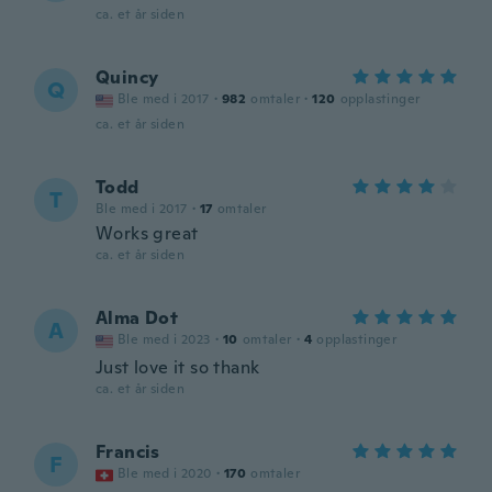
ca. et år siden
Quincy
Q
Ble med i 2017
·
982
omtaler
·
120
opplastinger
ca. et år siden
Todd
T
Ble med i 2017
·
17
omtaler
Works great
ca. et år siden
Alma Dot
A
Ble med i 2023
·
10
omtaler
·
4
opplastinger
Just love it so thank
ca. et år siden
Francis
F
Ble med i 2020
·
170
omtaler