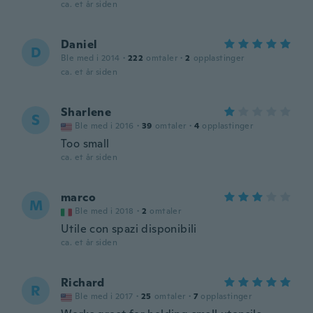
ca. et år siden
Daniel
D
Ble med i 2014
·
222
omtaler
·
2
opplastinger
ca. et år siden
Sharlene
S
Ble med i 2016
·
39
omtaler
·
4
opplastinger
Too small
ca. et år siden
marco
M
Ble med i 2018
·
2
omtaler
Utile con spazi disponibili
ca. et år siden
Richard
R
Ble med i 2017
·
25
omtaler
·
7
opplastinger