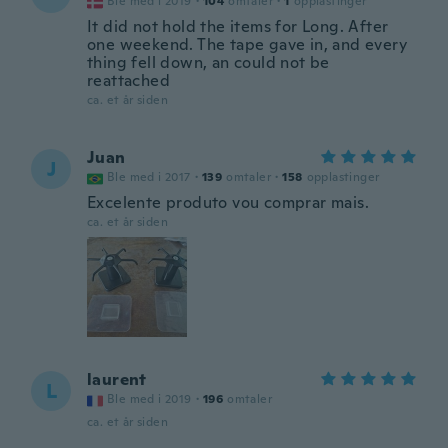
Ble med i 2019
·
104
omtaler
·
1
opplastinger
It did not hold the items for Long. After
one weekend. The tape gave in, and every
thing fell down, an could not be
reattached
ca. et år siden
Juan
J
Ble med i 2017
·
139
omtaler
·
158
opplastinger
Excelente produto vou comprar mais.
ca. et år siden
laurent
L
Ble med i 2019
·
196
omtaler
ca. et år siden