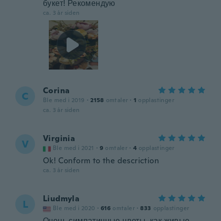
букет! Рекомендую
ca. 3 år siden
Corina
C
Ble med i 2019
·
2158
omtaler
·
1
opplastinger
ca. 3 år siden
Virginia
V
Ble med i 2021
·
9
omtaler
·
4
opplastinger
Ok! Conform to the descriction
ca. 3 år siden
Liudmyla
L
Ble med i 2020
·
616
omtaler
·
833
opplastinger
Очень симпатичные цветы, как живые