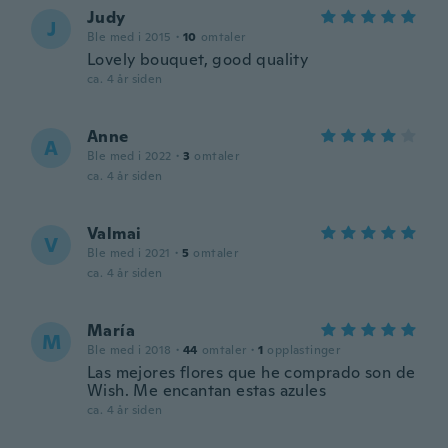
Judy
J
Ble med i 2015
·
10
omtaler
Lovely bouquet, good quality
ca. 4 år siden
Anne
A
Ble med i 2022
·
3
omtaler
ca. 4 år siden
Valmai
V
Ble med i 2021
·
5
omtaler
ca. 4 år siden
María
M
Ble med i 2018
·
44
omtaler
·
1
opplastinger
Las mejores flores que he comprado son de
Wish. Me encantan estas azules
ca. 4 år siden