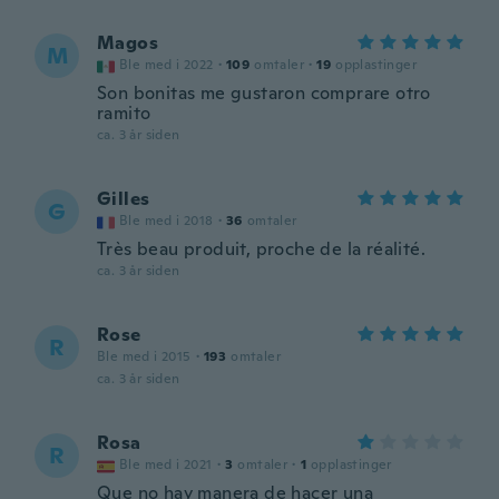
Magos
M
Ble med i 2022
·
109
omtaler
·
19
opplastinger
Son bonitas me gustaron comprare otro
ramito
ca. 3 år siden
Gilles
G
Ble med i 2018
·
36
omtaler
Très beau produit, proche de la réalité.
ca. 3 år siden
Rose
R
Ble med i 2015
·
193
omtaler
ca. 3 år siden
Rosa
R
Ble med i 2021
·
3
omtaler
·
1
opplastinger
Que no hay manera de hacer una