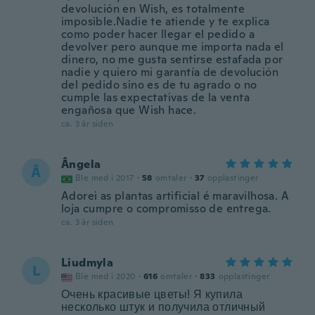
devolución en Wish, es totalmente
imposible.Nadie te atiende y te explica
como poder hacer llegar el pedido a
devolver pero aunque me importa nada el
dinero, no me gusta sentirse estafada por
nadie y quiero mi garantía de devolución
del pedido sino es de tu agrado o no
cumple las expectativas de la venta
engañosa que Wish hace.
ca. 3 år siden
Ângela
Â
Ble med i 2017
·
58
omtaler
·
37
opplastinger
Adorei as plantas artificial é maravilhosa. A
loja cumpre o compromisso de entrega.
ca. 3 år siden
Liudmyla
L
Ble med i 2020
·
616
omtaler
·
833
opplastinger
Очень красивые цветы! Я купила
несколько штук и получила отличный