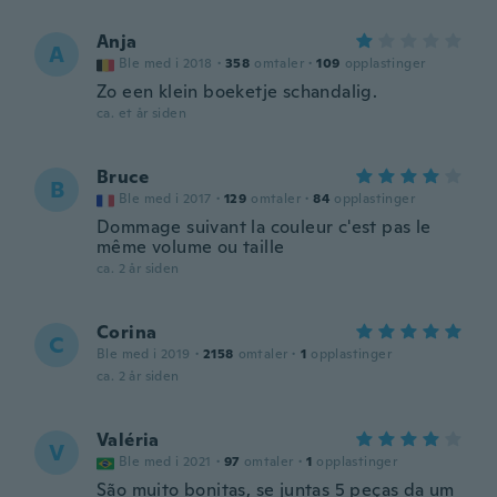
Anja
A
Ble med i 2018
·
358
omtaler
·
109
opplastinger
Zo een klein boeketje schandalig.
ca. et år siden
Bruce
B
Ble med i 2017
·
129
omtaler
·
84
opplastinger
Dommage suivant la couleur c'est pas le
même volume ou taille
ca. 2 år siden
Corina
C
Ble med i 2019
·
2158
omtaler
·
1
opplastinger
ca. 2 år siden
Valéria
V
Ble med i 2021
·
97
omtaler
·
1
opplastinger
São muito bonitas, se juntas 5 peças da um