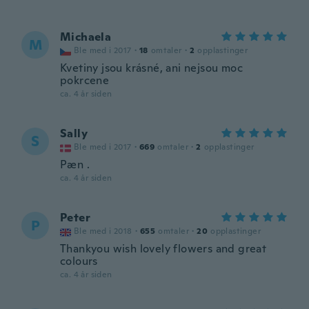
Michaela
M
Ble med i 2017
·
18
omtaler
·
2
opplastinger
Kvetiny jsou krásné, ani nejsou moc
pokrcene
ca. 4 år siden
Sally
S
Ble med i 2017
·
669
omtaler
·
2
opplastinger
Pæn .
ca. 4 år siden
Peter
P
Ble med i 2018
·
655
omtaler
·
20
opplastinger
Thankyou wish lovely flowers and great
colours
ca. 4 år siden