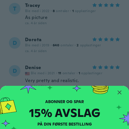
Tracey
T
Ble med i 2022
·
8
omtaler
·
1
opplastinger
As picture
ca. 4 år siden
Dorota
D
Ble med i 2019
·
640
omtaler
·
2
opplastinger
ca. 4 år siden
Denise
D
Ble med i 2021
·
11
omtaler
·
1
opplastinger
Very pretty and realistic.
ca. 4 år siden
Cristal
C
15% AVSLAG
Ble med i 2019
·
1
omtaler
ca. 4 år siden
PÅ DIN FØRSTE BESTILLING