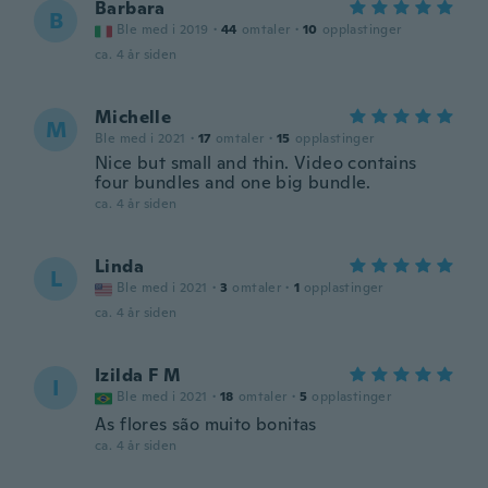
Barbara
B
Ble med i 2019
·
44
omtaler
·
10
opplastinger
ca. 4 år siden
Michelle
M
Ble med i 2021
·
17
omtaler
·
15
opplastinger
Nice but small and thin. Video contains
four bundles and one big bundle.
ca. 4 år siden
Linda
L
Ble med i 2021
·
3
omtaler
·
1
opplastinger
ca. 4 år siden
Izilda F M
I
Ble med i 2021
·
18
omtaler
·
5
opplastinger
As flores são muito bonitas
ca. 4 år siden