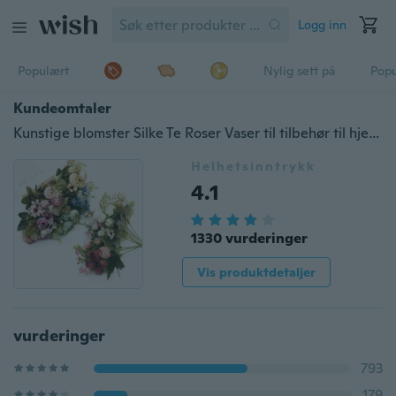
Logg inn
Populært
Nylig sett på
Pop
Kundeomtaler
Kunstige blomster Silke Te Roser Vaser til tilbehør til hjemmedekorasjon Falske tusenfryd plastblomst Bryllupsdekorasjon
Helhetsinntrykk
4.1
1330 vurderinger
Vis produktdetaljer
vurderinger
793
179