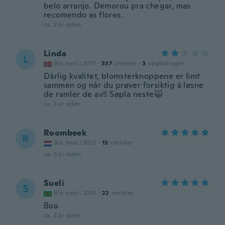
belo arranjo. Demorou pra chegar, mas
recomendo as flores.
ca. 2 år siden
Linda
L
Ble med i 2017
·
337
omtaler
·
3
opplastinger
Dårlig kvalitet, blomsterknoppene er limt
sammen og når du prøver forsiktig å løsne
de ramler de av!! Søpla neste🙀
ca. 3 år siden
Roombeek
R
Ble med i 2023
·
13
omtaler
ca. 3 år siden
Sueli
S
Ble med i 2016
·
22
omtaler
Boa
ca. 3 år siden