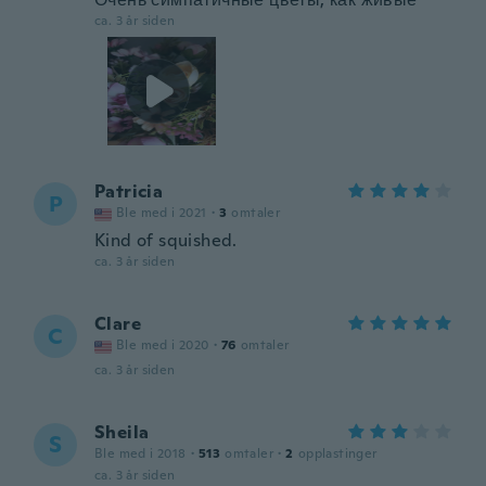
ca. 3 år siden
Patricia
P
Ble med i 2021
·
3
omtaler
Kind of squished.
ca. 3 år siden
Clare
C
Ble med i 2020
·
76
omtaler
ca. 3 år siden
Sheila
S
Ble med i 2018
·
513
omtaler
·
2
opplastinger
ca. 3 år siden