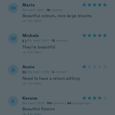
Marie
M
Ble med i 2021
·
18
omtaler
Beautiful colours, nice large blooms
ca. 4 år siden
Michele
M
Ble med i 2017
·
12
omtaler
They're beautiful
ca. 4 år siden
Annie
A
Ble med i 2018
·
2
omtaler
Need to have a return p0licyy
ca. 4 år siden
Karuna
K
Ble med i 2019
·
110
omtaler
·
80
opplastinger
Beautiful flowrrs
ca. 4 år siden