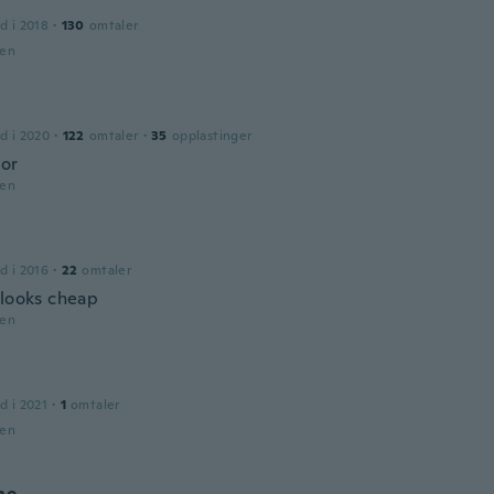
d i 2018
·
130
omtaler
den
d i 2020
·
122
omtaler
·
35
opplastinger
lor
den
d i 2016
·
22
omtaler
 looks cheap
den
s
d i 2021
·
1
omtaler
den
ne