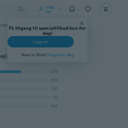
Logg
inn
rutstyr
Gadgets
Verktøy
Mer
Få tilgang til spesialtilbud kun for
deg!
Logg inn
velsesring
New to Wish?
Registrer deg
1,178
298
161
92
164