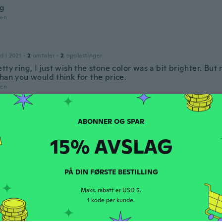
ng
den
d i 2021
·
2
omtaler
·
2
opplastinger
tty ring, I just wish the stone color was a bit brighter. Bu
han you would think for the price.
den
d i 2015
·
259
omtaler
·
6
opplastinger
den
15% AVSLAG
 Sara
PÅ DIN FØRSTE BESTILLING
d i 2021
·
10
omtaler
·
13
opplastinger
l
Maks. rabatt er USD 5.
den
1 kode per kunde.