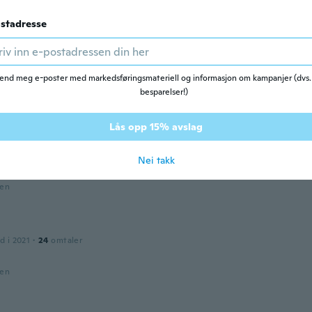
d i 2021
·
10
omtaler
stadresse
den
end meg e-poster med markedsføringsmateriell og informasjon om kampanjer (dvs.
d i 2021
·
5
omtaler
·
1
opplastinger
besparelser!)
925 it looks like plastic
den
Lås opp 15% avslag
et
Nei takk
 2020
·
15
omtaler
den
d i 2021
·
24
omtaler
den