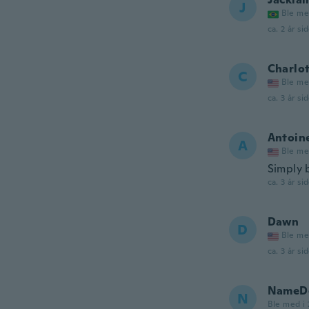
J
Ble me
ca. 2 år si
Charlo
C
Ble me
ca. 3 år si
Antoin
A
Ble me
Simply 
ca. 3 år si
Dawn
D
Ble me
ca. 3 år si
NameDe
N
Ble med i 