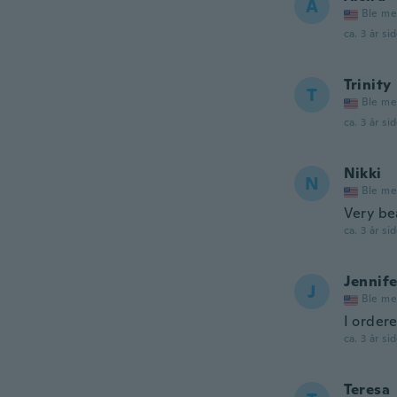
A
Ble me
ca. 3 år si
Trinity
T
Ble me
ca. 3 år si
Nikki
N
Ble me
Very bea
ca. 3 år si
Jennife
J
Ble me
I ordere
ca. 3 år si
Teresa