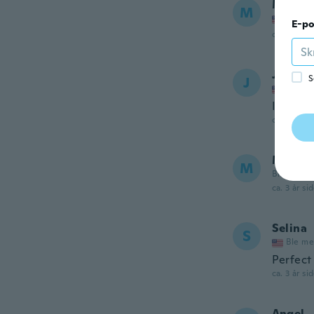
Maria
M
Ble me
E-po
ca. 3 år si
Jenn
S
J
Ble me
Its not 
ca. 3 år si
Margar
M
Ble med i
ca. 3 år si
Selina
S
Ble me
Perfect
ca. 3 år si
Angel