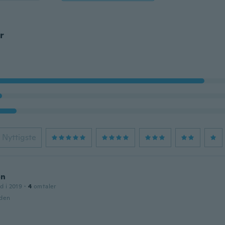
r
Nyttigste
on
d i 2019
·
4
omtaler
iden