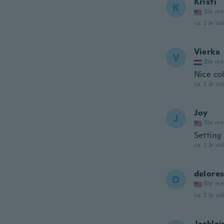
Kristi
K
Ble me
ca. 2 år si
Vierka
V
Ble me
Nice co
ca. 2 år si
Joy
J
Ble me
Setting
ca. 2 år si
delore
D
Ble me
ca. 2 år si
Jacklai