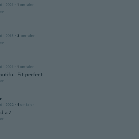
d i 2021
·
1
omtaler
den
d i 2018
·
3
omtaler
den
d i 2021
·
1
omtaler
utiful. Fit perfect.
den
r
d i 2022
·
1
omtaler
d a 7
den