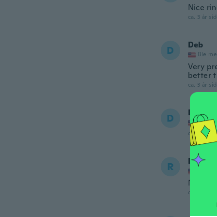
Nice ri
ca. 3 år si
Deb
D
Ble me
Very pre
better t
ca. 3 år si
De
D
Ble me
ca. 3 år si
Rachel
R
Ble me
Not rea
ca. 3 år si