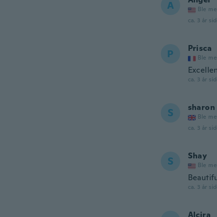
A
Ble me
ca. 3 år si
Prisca
P
Ble me
Excelle
ca. 3 år si
sharon
S
Ble me
ca. 3 år si
Shay
S
Ble me
Beautifu
ca. 3 år si
Alcira