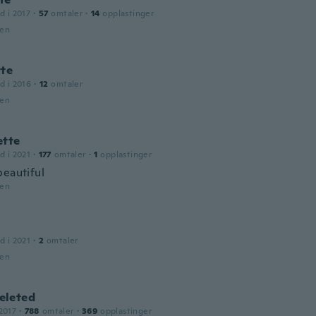
d i 2017
·
57
omtaler
·
14
opplastinger
den
tte
d i 2016
·
12
omtaler
den
ette
d i 2021
·
177
omtaler
·
1
opplastinger
beautiful
den
d i 2021
·
2
omtaler
den
leted
2017
·
788
omtaler
·
369
opplastinger