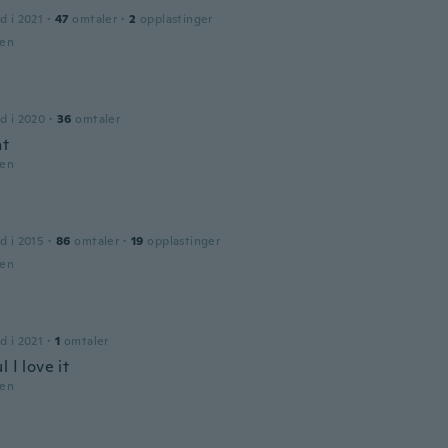
d i 2021
·
47
omtaler
·
2
opplastinger
den
d i 2020
·
36
omtaler
nt
den
d i 2015
·
86
omtaler
·
19
opplastinger
den
d i 2021
·
1
omtaler
l I love it
den