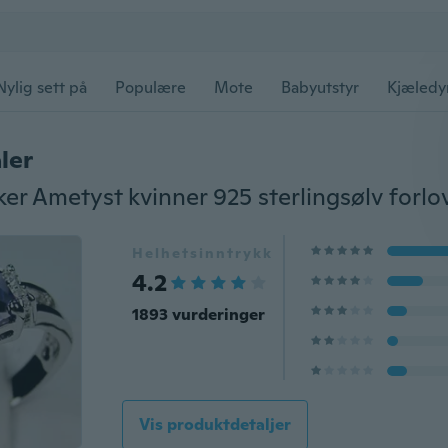
Nylig sett på
Populære
Mote
Babyutstyr
Kjæledy
ler
r Ametyst kvinner 925 sterlingsølv forlo
Helhetsinntrykk
4.2
1893 vurderinger
Vis produktdetaljer