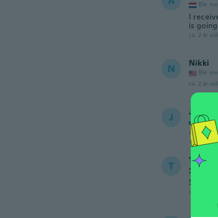
A
Ble me
I receiv
is going
ca. 2 år si
Nikki
N
Ble me
ca. 2 år si
Janka
J
Ble me
ca. 2 år si
Tamás
T
Ble me
Sajnos 
ca. 2 år si