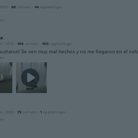
 2020
·
86
omtaler
·
44
opplastinger
den
ca
d i 2016
·
108
omtaler
·
160
opplastinger
ustaron! Se ven muy mal hechos y no me llegaron en el colo
den
s
d i 2020
·
73
omtaler
·
1
opplastinger
den
a