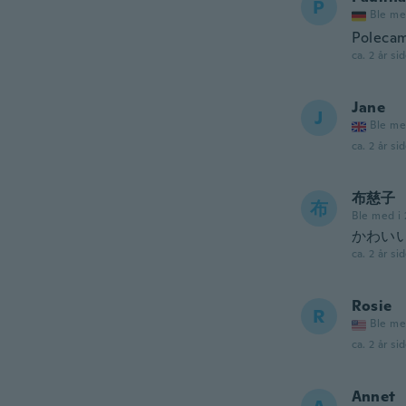
P
Ble me
Poleca
ca. 2 år si
Jane
J
Ble me
ca. 2 år si
布慈子
布
Ble med i
かわい
ca. 2 år si
Rosie
R
Ble me
ca. 2 år si
Annet