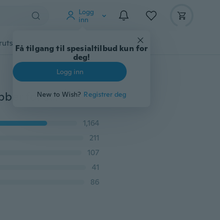
Logg
inn
rutstyr
Gadgets
Verktøy
Mer
Få tilgang til spesialtilbud kun for
deg!
Logg inn
Elegant damemote skinnende sirkon snøfnugg øredobber for smykker par/sett for damer
New to Wish?
Registrer deg
1,164
211
107
41
86