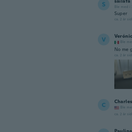
sailata
S
Ble med i
Super
ca. 2 år si
Veróni
V
Ble me
No me g
ca. 2 år si
Charle
C
Ble me
ca. 2 år si
Paulin