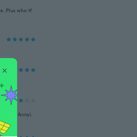
e. Plus who tf
etszik. Annyi.