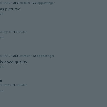
d i 2017
·
202
omtaler
·
22
opplastinger
 as pictured
den
d i 2016
·
4
omtaler
den
d i 2017
·
262
omtaler
·
72
opplastinger
lly good quality
den
ia
d i 2023
·
3
omtaler
den