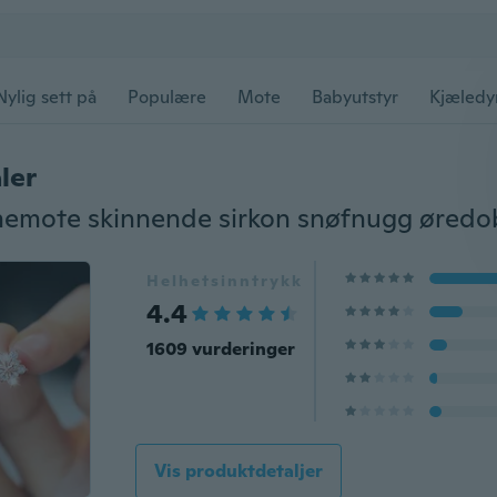
Nylig sett på
Populære
Mote
Babyutstyr
Kjæledy
ler
Helhetsinntrykk
4.4
1609 vurderinger
Vis produktdetaljer