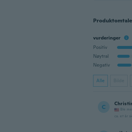
Produktomtale
vurderinger
Positiv
Nøytral
Negativ
Alle
Bilde
Christi
C
Ble me
ca. et år s