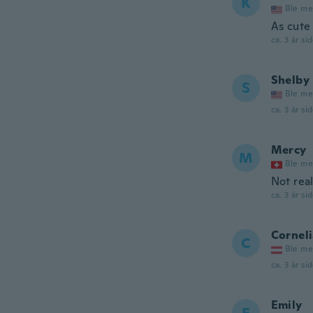
K
Ble me
As cute
ca. 3 år si
Shelby
S
Ble me
ca. 3 år si
Mercy
M
Ble me
Not rea
ca. 3 år si
Cornel
C
Ble me
ca. 3 år si
Emily