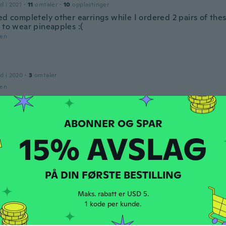
d i 2021
·
11
omtaler
·
10
opplastinger
ed completely other earrings while I ordered 2 pairs of thes
 to wear pineapples :(
den
d i 2020
·
3
omtaler
den
d i 2018
·
186
omtaler
15% AVSLAG
den
PÅ DIN FØRSTE BESTILLING
d i 2016
·
115
omtaler
·
1
opplastinger
közel sem azt kaptam amit rendeltem. Másfajta. Nem igazán t
Maks. rabatt er USD 5.
den
1 kode per kunde.