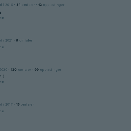
d i 2016
·
84
omtaler
·
12
opplastinger
m
den
d i 2021
·
9
omtaler
den
 2020
·
120
omtaler
·
99
opplastinger
い！
den
d i 2017
·
18
omtaler
den