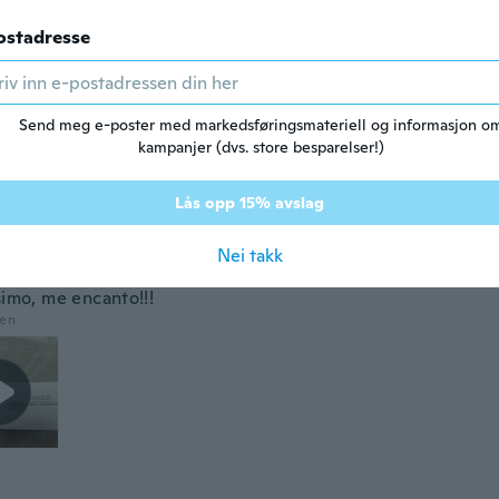
d i 2018
·
105
omtaler
·
26
opplastinger
ostadresse
den
Send meg e-poster med markedsføringsmateriell og informasjon o
d i 2017
·
39
omtaler
·
20
opplastinger
kampanjer (dvs. store besparelser!)
 received item.
den
Lås opp 15% avslag
Nei takk
2016
·
340
omtaler
·
266
opplastinger
simo, me encanto!!!
den