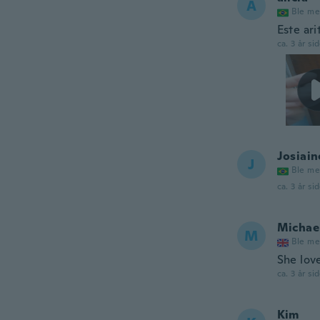
A
Ble me
Este ar
ca. 3 år si
Josiain
J
Ble me
ca. 3 år si
Michae
M
Ble me
She lov
ca. 3 år si
Kim