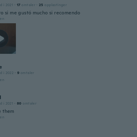
d i 2021
·
17
omtaler
·
25
opplastinger
ito si me gustó mucho si recomendo
den
e
d i 2022
·
9
omtaler
den
l
d i 2021
·
80
omtaler
e them
den