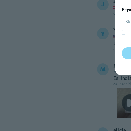
Joanna
J
Ble me
E-p
ca. 2 år si
Yayoi
Y
Ble me
Did not
ca. 2 år si
Mireya
M
Ble med i 
Es lindi
ca. 2 år si
alicia