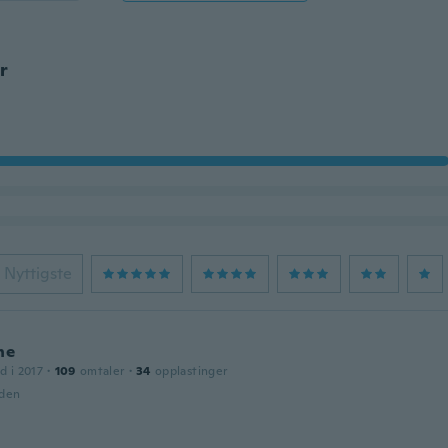
r
Nyttigste
ne
d i 2017
·
109
omtaler
·
34
opplastinger
iden