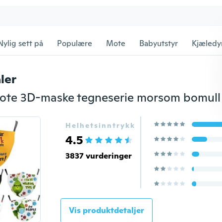
Nylig sett på
Populære
Mote
Babyutstyr
Kjæledy
ler
Helhetsinntrykk
4.5
3837 vurderinger
Vis produktdetaljer