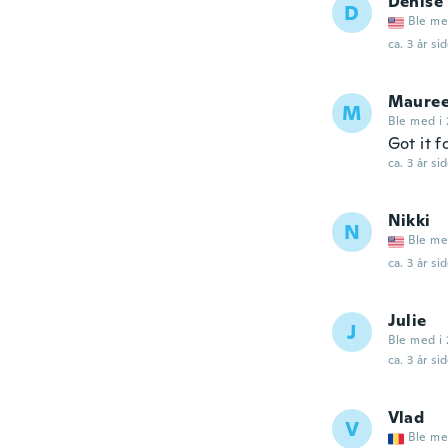
Denise
D
Ble me
ca. 3 år si
Maure
M
Ble med i 
Got it f
ca. 3 år si
Nikki
N
Ble me
ca. 3 år si
Julie
J
Ble med i 
ca. 3 år si
Vlad
V
Ble me