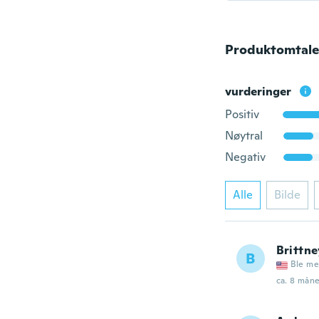
Produktomtale
vurderinger
Positiv
Nøytral
Negativ
Alle
Bilde
Brittne
B
Ble me
ca. 8 mån