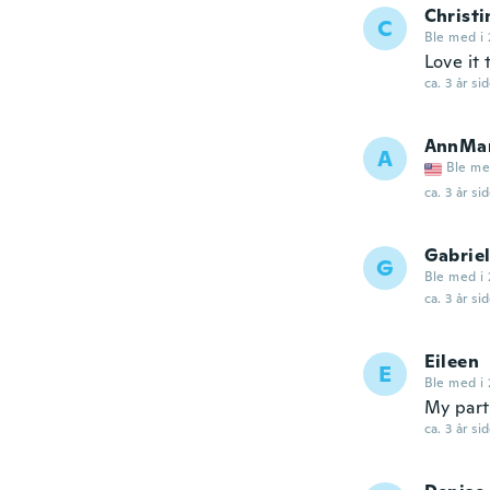
Christi
C
Ble med i 
Love it
ca. 3 år si
AnnMar
A
Ble me
ca. 3 år si
Gabriel
G
Ble med i
ca. 3 år si
Eileen
E
Ble med i
My part
ca. 3 år si