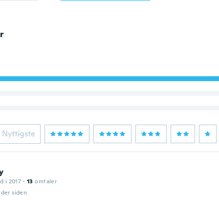
r
Nyttigste
y
d i 2017
·
13
omtaler
eder siden