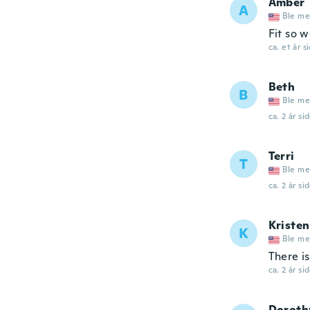
Amber
A
Ble me
Fit so w
ca. et år s
Beth
B
Ble me
ca. 2 år si
Terri
T
Ble me
ca. 2 år si
Kristen
K
Ble me
There is
ca. 2 år si
Doroth