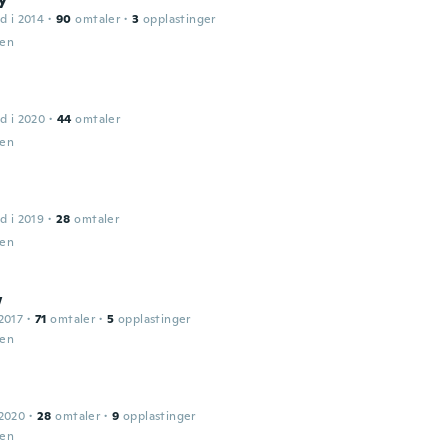
d i 2014
·
90
omtaler
·
3
opplastinger
den
d i 2020
·
44
omtaler
den
d i 2019
·
28
omtaler
den
w
2017
·
71
omtaler
·
5
opplastinger
den
 2020
·
28
omtaler
·
9
opplastinger
den