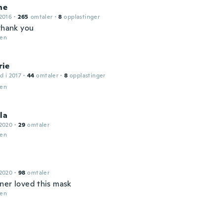
ne
2016
·
265
omtaler
·
8
opplastinger
 thank you
den
ie
d i 2017
·
44
omtaler
·
8
opplastinger
den
la
 2020
·
29
omtaler
den
 2020
·
98
omtaler
ner loved this mask
den