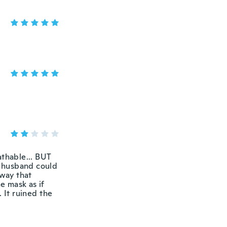
athable... BUT
b husband could
 way that
e mask as if
 It ruined the