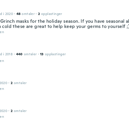
d i 2020
·
48
omtaler
·
2
opplastinger
Grinch masks for the holiday season. If you have seasonal al
cold these are great to help keep your germs to yourself ;
den
d i 2018
·
440
omtaler
·
13
opplastinger
den
 2020
·
2
omtaler
den
 2020
·
2
omtaler
den