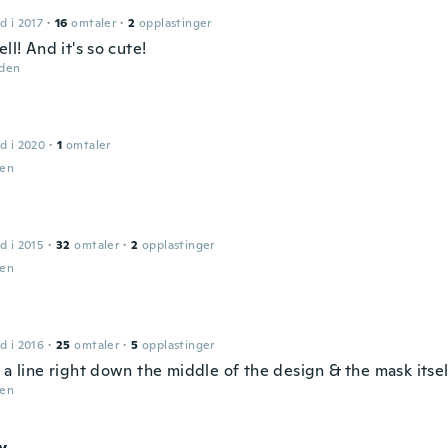
d i 2017
·
16
omtaler
·
2
opplastinger
ell! And it's so cute!
iden
d i 2020
·
1
omtaler
den
d i 2015
·
32
omtaler
·
2
opplastinger
den
d i 2016
·
25
omtaler
·
5
opplastinger
 a line right down the middle of the design & the mask itse
den
y