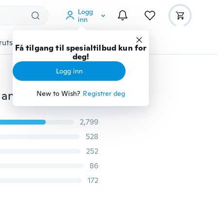
Logg
inn
rutstyr
Gadgets
Verktøy
Mer
Få tilgang til spesialtilbud kun for
deg!
Logg inn
Unisex ny mote 3D-maske tegneserie morsom bomull ansiktsmaske pustende maske
New to Wish?
Registrer deg
2,799
528
252
86
172