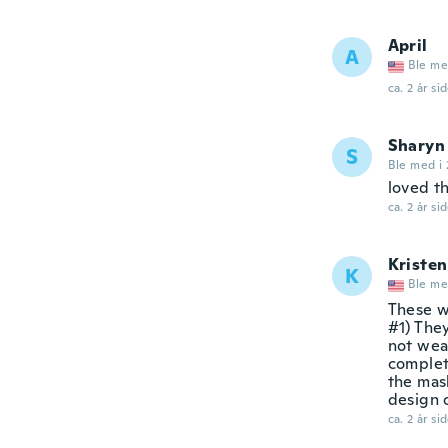
April
A
Ble me
ca. 2 år si
Sharyn
S
Ble med i 
loved t
ca. 2 år si
Kristen
K
Ble me
These w
#1) The
not wear
complete
the mask
design 
ca. 2 år si