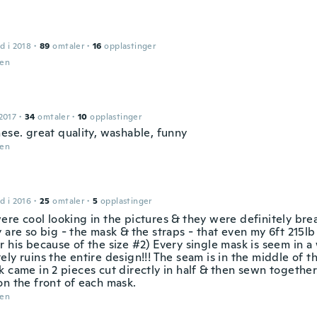
d i 2018
·
89
omtaler
·
16
opplastinger
den
2017
·
34
omtaler
·
10
opplastinger
hese. great quality, washable, funny
den
d i 2016
·
25
omtaler
·
5
opplastinger
ere cool looking in the pictures & they were definitely bre
y are so big - the mask & the straps - that even my 6ft 215l
 his because of the size #2) Every single mask is seem in a
ly ruins the entire design!!! The seam is in the middle of th
 came in 2 pieces cut directly in half & then sewn together.
on the front of each mask.
den