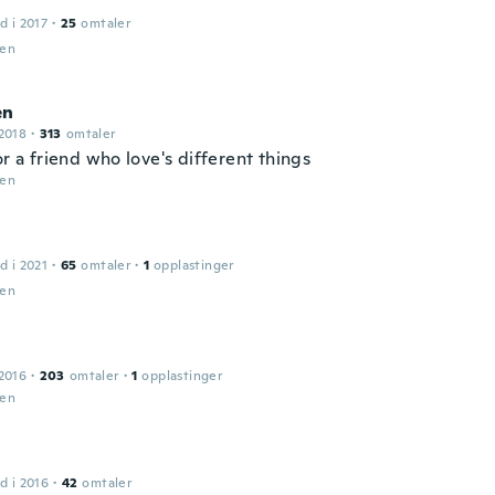
d i 2017
·
25
omtaler
den
en
2018
·
313
omtaler
or a friend who love's different things
den
d i 2021
·
65
omtaler
·
1
opplastinger
den
2016
·
203
omtaler
·
1
opplastinger
den
d i 2016
·
42
omtaler