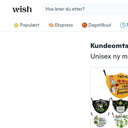
Jump to section
Populært
Ekspress
Dagstilbud
Kundeomta