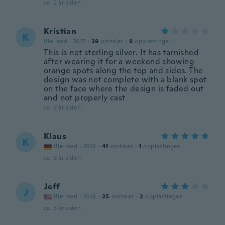
ca. 2 år siden
Kristian
K
Ble med i 2017
·
39
omtaler
·
8
opplastinger
This is not sterling silver. It has tarnished
after wearing it for a weekend showing
orange spots along the top and sides. The
design was not complete with a blank spot
on the face where the design is faded out
and not properly cast
ca. 2 år siden
Klaus
K
Ble med i 2016
·
41
omtaler
·
1
opplastinger
ca. 3 år siden
Jeff
J
Ble med i 2016
·
25
omtaler
·
2
opplastinger
ca. 3 år siden