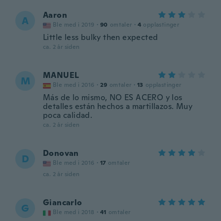
Aaron
A
Ble med i 2019
·
90
omtaler
·
4
opplastinger
Little less bulky then expected
ca. 2 år siden
MANUEL
M
Ble med i 2016
·
29
omtaler
·
13
opplastinger
Más de lo mismo, NO ES ACERO y los
detalles están hechos a martillazos. Muy
poca calidad.
ca. 2 år siden
Donovan
D
Ble med i 2016
·
17
omtaler
ca. 2 år siden
Giancarlo
G
Ble med i 2018
·
41
omtaler