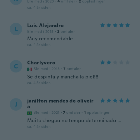
Ble med i 2020
·
4
omtaler
·
2
opplastinger
ca. 4 år siden
Luis Alejandro
L
Ble med i 2018
·
2
omtaler
Muy recomendable
ca. 4 år siden
Charlyvero
C
Ble med i 2018
·
7
omtaler
Se despinta y mancha la piel!!!
ca. 4 år siden
janilton mendes de oliveir
J
a
Ble med i 2021
·
7
omtaler
·
1
opplastinger
Muito chegou no tempo determinado ...
ca. 4 år siden