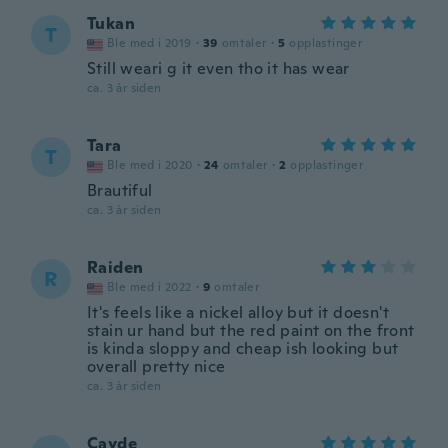
Tukan
T
Ble med i 2019
·
39
omtaler
·
5
opplastinger
Still weari g it even tho it has wear
ca. 3 år siden
Tara
T
Ble med i 2020
·
24
omtaler
·
2
opplastinger
Brautiful
ca. 3 år siden
Raiden
R
Ble med i 2022
·
9
omtaler
It's feels like a nickel alloy but it doesn't
stain ur hand but the red paint on the front
is kinda sloppy and cheap ish looking but
overall pretty nice
ca. 3 år siden
Cayde