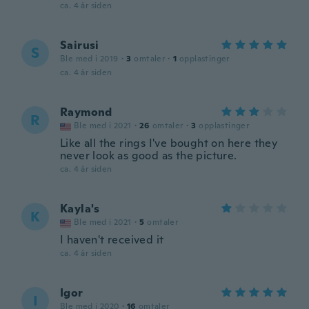
ca. 4 år siden
Sairusi
S
Ble med i 2019
·
3
omtaler
·
1
opplastinger
ca. 4 år siden
Raymond
R
Ble med i 2021
·
26
omtaler
·
3
opplastinger
Like all the rings I've bought on here they
never look as good as the picture.
ca. 4 år siden
Kayla's
K
Ble med i 2021
·
5
omtaler
I haven't received it
ca. 4 år siden
Igor
I
Ble med i 2020
·
16
omtaler