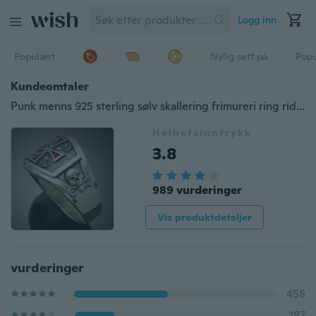
Logg inn
Populært
Nylig sett på
Pop
Kundeomtaler
Punk menns 925 sterling sølv skallering frimureri ring ridder tempelring kryssring sigar band stil smykker størrelse 7-13
Helhetsinntrykk
3.8
989 vurderinger
Vis produktdetaljer
vurderinger
458
187