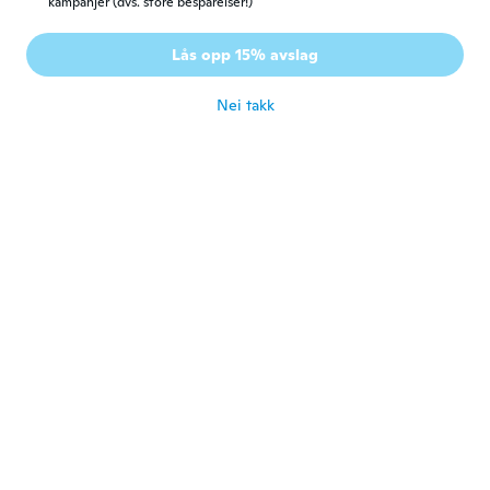
kampanjer (dvs. store besparelser!)
Sylvier
S
Lås opp 15% avslag
Ble med i 2016
·
495
omtaler
ca. 4 år siden
Nei takk
Tami
T
Ble med i 2021
·
31
omtaler
They come in handy there small and cute
ca. 4 år siden
Sandra
S
Ble med i 2019
·
67
omtaler
·
20
opplastinger
ca. 4 år siden
Standa
S
Ble med i 2020
·
1525
omtaler
·
5
opplastinger
ca. 4 år siden