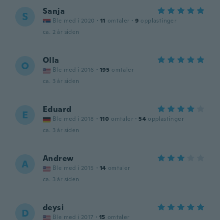
Sanja
S
Ble med i 2020
·
11
omtaler
·
9
opplastinger
ca. 2 år siden
Olla
O
Ble med i 2016
·
195
omtaler
ca. 3 år siden
Eduard
E
Ble med i 2018
·
110
omtaler
·
54
opplastinger
ca. 3 år siden
Andrew
A
Ble med i 2015
·
14
omtaler
ca. 3 år siden
deysi
D
Ble med i 2017
·
15
omtaler