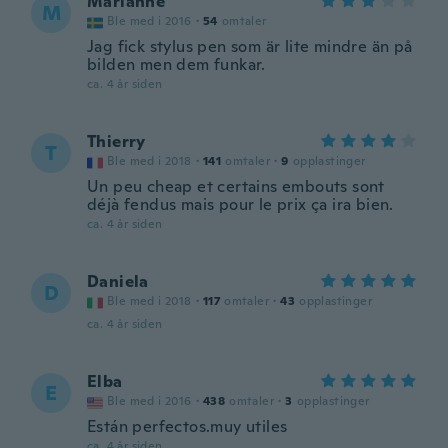
Marianne
M
Ble med i 2016
·
54
omtaler
Jag fick stylus pen som är lite mindre än på
bilden men dem funkar.
ca. 4 år siden
Thierry
T
Ble med i 2018
·
141
omtaler
·
9
opplastinger
Un peu cheap et certains embouts sont
déjà fendus mais pour le prix ça ira bien.
ca. 4 år siden
Daniela
D
Ble med i 2018
·
117
omtaler
·
43
opplastinger
ca. 4 år siden
Elba
E
Ble med i 2016
·
438
omtaler
·
3
opplastinger
Están perfectos.muy utiles
ca. 4 år siden