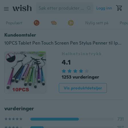
Logg inn
Populært
Nylig sett på
Pop
Kundeomtaler
10PCS Tablet Pen Touch Screen Pen Stylus Penner til Iphone Ipad for Samsung Tablet Phone Pc Mote berøringsskjermpenner med støvplugg
Helhetsinntrykk
4.1
1253 vurderinger
Vis produktdetaljer
vurderinger
731
197