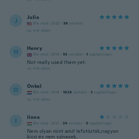
Julia
J
Ble med i 2020
·
38
omtaler
ca. 4 år siden
Henry
H
Ble med i 2018
·
53
omtaler
·
1
opplastinger
Not really used them yet.
ca. 4 år siden
Onkel
O
Ble med i 2018
·
1026
omtaler
·
2
opplastinger
ca. 4 år siden
ilona
I
Ble med i 2021
·
24
omtaler
·
5
opplastinger
Nem olyan mint amit lefotózták,nagyon
kicsi és nem színesek.