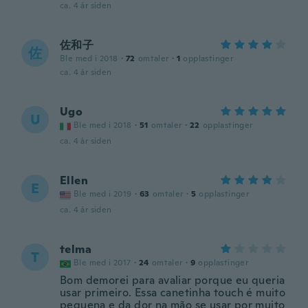
ca. 4 år siden
佐和子
佐
Ble med i 2018
·
72
omtaler
·
1
opplastinger
ca. 4 år siden
Ugo
U
Ble med i 2018
·
51
omtaler
·
22
opplastinger
ca. 4 år siden
Ellen
E
Ble med i 2019
·
63
omtaler
·
5
opplastinger
ca. 4 år siden
telma
T
Ble med i 2017
·
24
omtaler
·
9
opplastinger
Bom demorei para avaliar porque eu queria
usar primeiro. Essa canetinha touch é muito
pequena e da dor na mão se usar por muito