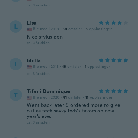
ca. 3 år siden
Lisa
L
Ble med i 2018
·
58
omtaler
·
5
opplastinger
Nice stylus pen
ca. 3 år siden
Idella
I
Ble med i 2013
·
18
omtaler
·
1
opplastinger
ca. 3 år siden
Tifani Dominique
T
Ble med i 2020
·
41
omtaler
·
11
opplastinger
Went back later & ordered more to give
out as tech savvy fwb's favors on new
year's eve.
ca. 3 år siden