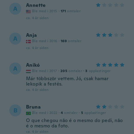
Annette
A
Ble med i 2015
·
171
omtaler
ca. 4 år siden
Anja
A
Ble med i 2016
·
169
omtaler
ca. 4 år siden
Anikó
A
Ble med i 2017
·
205
omtaler
·
3
opplastinger
Már többször vettem. Jó, csak hamar
lekopik a festés.
ca. 4 år siden
Bruna
B
Ble med i 2022
·
4
omtaler
·
5
opplastinger
O que chegou não é o mesmo do pedi, não
é o mesmo da foto.
ca. 4 år siden