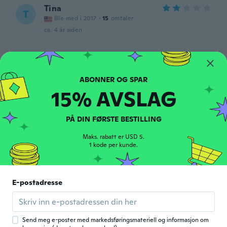
Tina
T
Ble med i 2017
·
15
omtaler
ca. 4 år siden
Doms
D
Ble med i 2021
·
438
omtaler
·
2
opplastinger
Très utile merci Wish
15% AVSLAG
ca. 4 år siden
PÅ DIN FØRSTE BESTILLING
José
J
Ble med i 2018
·
127
omtaler
·
6
opplastinger
Maks. rabatt er USD 5.
Tous les stylets ne sont pas colorés.
1 kode per kunde.
ca. 4 år siden
Felisa
E-postadresse
F
Ble med i 2019
·
56
omtaler
·
12
opplastinger
Muy pequeño
ca. 4 år siden
Send meg e-poster med markedsføringsmateriell og informasjon om