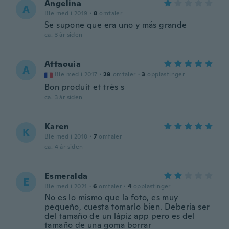
Angelina
A
Ble med i 2019
·
8
omtaler
Se supone que era uno y más grande
ca. 3 år siden
Attaouia
A
Ble med i 2017
·
29
omtaler
·
3
opplastinger
Bon produit et très s
ca. 3 år siden
Karen
K
Ble med i 2018
·
7
omtaler
ca. 4 år siden
Esmeralda
E
Ble med i 2021
·
6
omtaler
·
4
opplastinger
No es lo mismo que la foto, es muy
pequeño, cuesta tomarlo bien. Debería ser
del tamaño de un lápiz app pero es del
tamaño de una goma borrar