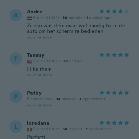
Andre
A
Ble med i 2021
·
30
omtaler
·
1
opplastinger
Zij zijn wat klein maar wel handig bv in de
auto om het scherm te bedienen
ca. et år siden
Tammy
T
Ble med i 2020
·
39
omtaler
I like them
ca. et år siden
Pathy
P
Ble med i 2017
·
14
omtaler
·
3
opplastinger
ca. et år siden
loredana
L
Ble med i 2017
·
58
omtaler
·
1
opplastinger
Perfetti