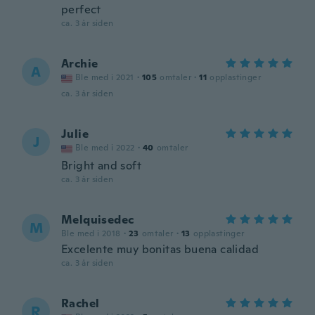
perfect
ca. 3 år siden
Archie
A
Ble med i 2021
·
105
omtaler
·
11
opplastinger
ca. 3 år siden
Julie
J
Ble med i 2022
·
40
omtaler
Bright and soft
ca. 3 år siden
Melquisedec
M
Ble med i 2018
·
23
omtaler
·
13
opplastinger
Excelente muy bonitas buena calidad
ca. 3 år siden
Rachel
R