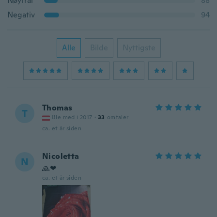
Nøytral
88
Negativ
94
Alle
Bilde
Nyttigste
Thomas
T
Ble med i 2017
·
33
omtaler
ca. et år siden
Nicoletta
N
🙏❤
ca. et år siden