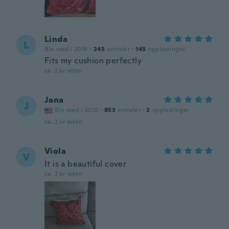
Linda
L
Ble med i 2018
·
245
omtaler
·
145
opplastinger
Fits my cushion perfectly
ca. 2 år siden
Jana
J
Ble med i 2020
·
853
omtaler
·
2
opplastinger
ca. 2 år siden
Viola
V
It is a beautiful cover
ca. 2 år siden