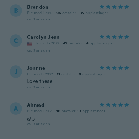
Brandon
B
Ble med i 2017
·
96
omtaler
·
35
opplastinger
ca. 3 år siden
Carolyn Jean
C
Ble med i 2022
·
45
omtaler
·
4
opplastinger
ca. 3 år siden
Joanne
J
Ble med i 2022
·
11
omtaler
·
8
opplastinger
Love these
ca. 3 år siden
Ahmad
A
Ble med i 2021
·
16
omtaler
·
3
opplastinger
رائع
ca. 3 år siden