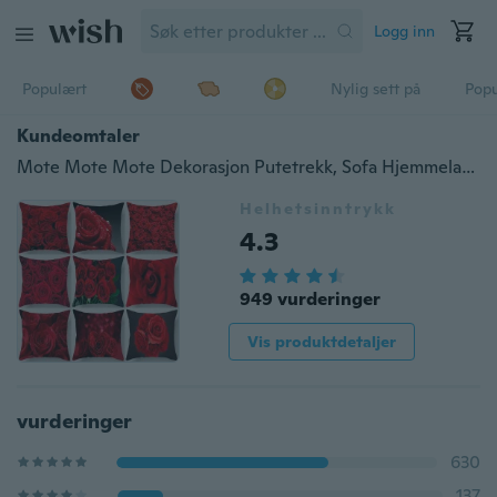
Logg inn
Populært
Nylig sett på
Pop
Kundeomtaler
Mote Mote Mote Dekorasjon Putetrekk, Sofa Hjemmelaget bil Kontorutstyr Utendørs forsyninger Puter
Helhetsinntrykk
4.3
949 vurderinger
Vis produktdetaljer
vurderinger
630
137