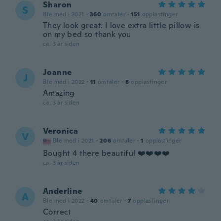
Sharon
S
Ble med i 2021
·
360
omtaler
·
151
opplastinger
They look great. I love extra little pillow is
on my bed so thank you
ca. 3 år siden
Joanne
J
Ble med i 2022
·
11
omtaler
·
8
opplastinger
Amazing
ca. 3 år siden
Veronica
V
Ble med i 2021
·
206
omtaler
·
1
opplastinger
Bought 4 there beautiful ❤️❤️❤️❤️
ca. 3 år siden
Anderline
A
Ble med i 2022
·
40
omtaler
·
7
opplastinger
Correct