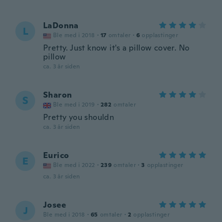
LaDonna
L
Ble med i 2018
·
17
omtaler
·
6
opplastinger
Pretty. Just know it's a pillow cover. No
pillow
ca. 3 år siden
Sharon
S
Ble med i 2019
·
282
omtaler
Pretty you shouldn
ca. 3 år siden
Eurico
E
Ble med i 2022
·
239
omtaler
·
3
opplastinger
ca. 3 år siden
Josee
J
Ble med i 2018
·
65
omtaler
·
2
opplastinger