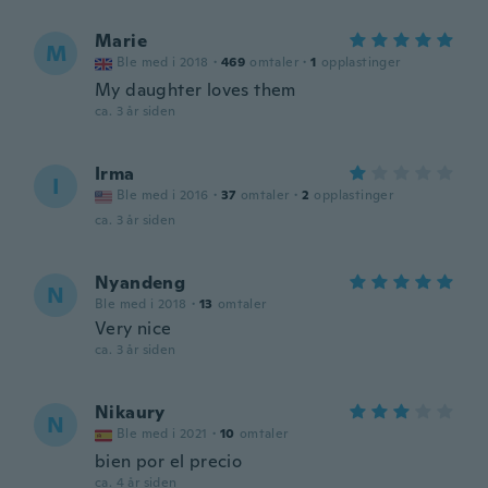
Marie
M
Ble med i 2018
·
469
omtaler
·
1
opplastinger
My daughter loves them
ca. 3 år siden
Irma
I
Ble med i 2016
·
37
omtaler
·
2
opplastinger
ca. 3 år siden
Nyandeng
N
Ble med i 2018
·
13
omtaler
Very nice
ca. 3 år siden
Nikaury
N
Ble med i 2021
·
10
omtaler
bien por el precio
ca. 4 år siden