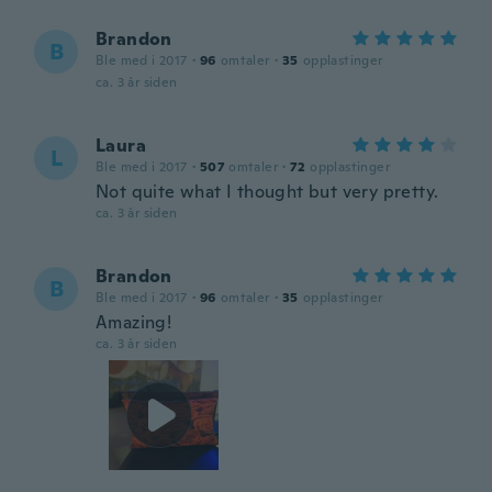
Brandon
B
Ble med i 2017
·
96
omtaler
·
35
opplastinger
ca. 3 år siden
Laura
L
Ble med i 2017
·
507
omtaler
·
72
opplastinger
Not quite what I thought but very pretty.
ca. 3 år siden
Brandon
B
Ble med i 2017
·
96
omtaler
·
35
opplastinger
Amazing!
ca. 3 år siden