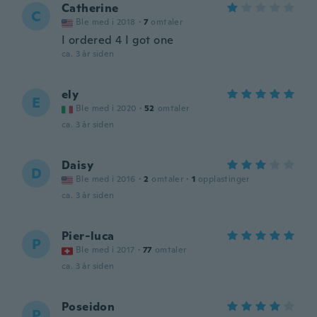
Catherine
C
Ble med i 2018
·
7
omtaler
I ordered 4 I got one
ca. 3 år siden
ely
E
Ble med i 2020
·
52
omtaler
ca. 3 år siden
Daisy
D
Ble med i 2016
·
2
omtaler
·
1
opplastinger
ca. 3 år siden
Pier-luca
P
Ble med i 2017
·
77
omtaler
ca. 3 år siden
Poseidon
P