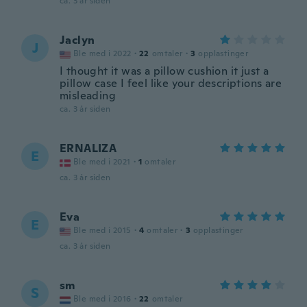
ca. 3 år siden
Jaclyn
J
Ble med i 2022
·
22
omtaler
·
3
opplastinger
I thought it was a pillow cushion it just a
pillow case I feel like your descriptions are
misleading
ca. 3 år siden
ERNALIZA
E
Ble med i 2021
·
1
omtaler
ca. 3 år siden
Eva
E
Ble med i 2015
·
4
omtaler
·
3
opplastinger
ca. 3 år siden
sm
S
Ble med i 2016
·
22
omtaler