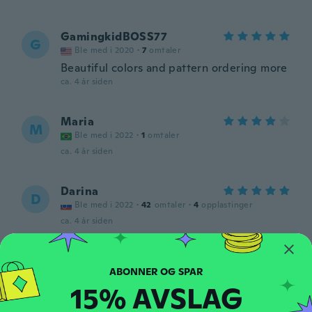
GamingkidBOSS77
G
Ble med i 2020
·
7
omtaler
Beautiful colors and pattern ordering more
ca. 4 år siden
Maria
M
Ble med i 2022
·
1
omtaler
ca. 4 år siden
Darina
D
Ble med i 2022
·
42
omtaler
·
4
opplastinger
ca. 4 år siden
Cheryl
C
Ble med i 2017
·
192
omtaler
·
8
opplastinger
15% AVSLAG
ca. 4 år siden