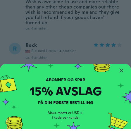
Wish is awesome to use and more reliable
than any other cheap companies out there
wish is recommended by me and they give
you full refund if your goods haven't
turned up
ca. 4 år siden
Rock
R
Ble med i 2016
·
4
omtaler
ca. 4 år siden
Marten
M
Ble med i 2019
·
4
omtaler
15% AVSLAG
ca. 4 år siden
PÅ DIN FØRSTE BESTILLING
Phillip
P
Ble med i 2018
·
510
omtaler
Maks. rabatt er USD 5.
ca. 4 år siden
1 kode per kunde.