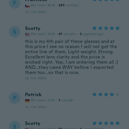
F
Ble med i 2018
·
285
omtaler
ca. 3 år siden
Scotty
S
Ble med i 2019
·
97
omtaler
·
3
opplastinger
this is my 4th pair of these glasses and at
this price I see no reason I will not get the
entire line of them. Light weight. Strong.
Excellent lens clarity and the price is
wicked right. Yep, I am ordering them all :)
AND...they came WAY before I expected
them too...so that is nice.
ca. 3 år siden
Patrick
P
Ble med i 2015
·
7
omtaler
ca. 3 år siden
Scotty
S