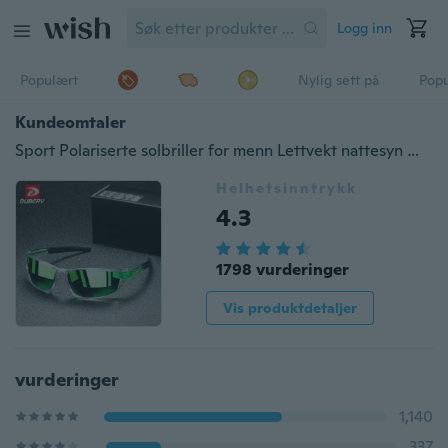
Logg inn
Populært
Nylig sett på
Pop
Kundeomtaler
Sport Polariserte solbriller for menn Lettvekt nattesyn Mannlige nyanser Sykling Kjørefiske 100% UV-beskyttelsesbriller Solglass For menn
Helhetsinntrykk
4.3
1798 vurderinger
Vis produktdetaljer
vurderinger
1,140
337