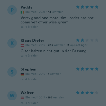
Paddy
P
Ble med i 2021
·
43
omtaler
Verry good one more itim i order has not
come yet other wise great
ca. 4 år siden
Klaus Dieter
K
Ble med i 2019
·
245
omtaler
·
2
opplastinger
Glser halten nicht gut in der Fassung.
ca. 4 år siden
Stephen
S
Ble med i 2019
·
1
omtaler
ca. 4 år siden
Walter
W
Ble med i 2017
·
187
omtaler
ca. 4 år siden