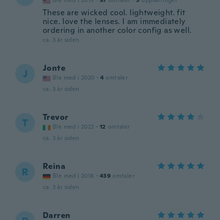
Ble med i 2019
·
97
omtaler
·
3
opplastinger
These are wicked cool. lightweight. fit
nice. love the lenses. I am immediately
ordering in another color config as well.
ca. 3 år siden
Jonte
J
Ble med i 2020
·
4
omtaler
ca. 3 år siden
Trevor
T
Ble med i 2022
·
12
omtaler
ca. 3 år siden
Reina
R
Ble med i 2018
·
439
omtaler
ca. 3 år siden
Darren