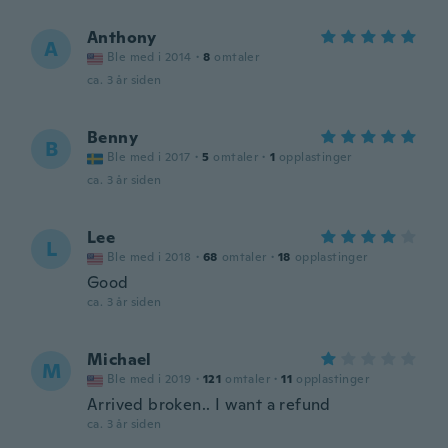
Anthony
A
Ble med i 2014
·
8
omtaler
ca. 3 år siden
Benny
B
Ble med i 2017
·
5
omtaler
·
1
opplastinger
ca. 3 år siden
Lee
L
Ble med i 2018
·
68
omtaler
·
18
opplastinger
Good
ca. 3 år siden
Michael
M
Ble med i 2019
·
121
omtaler
·
11
opplastinger
Arrived broken.. I want a refund
ca. 3 år siden