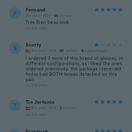
Fernand
F
Ble med i 2022
·
55
omtaler
Très Bien beau look
ca. 3 år siden
Scotty
S
Ble med i 2019
·
97
omtaler
·
3
opplastinger
i ordered 3 more of this brand of glasses, in
different configurations, as i liked the ones
ordered previously. the package i received
today had BOTH lenses detached on this
pair.
ca. 3 år siden
Tio Jartonio
T
Ble med i 2016
·
2
omtaler
ca. 3 år siden
Frantisek