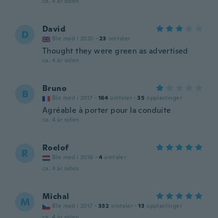
ca. 4 år siden
David
D
Ble med i 2020
·
23
omtaler
Thought they were green as advertised
ca. 4 år siden
Bruno
B
Ble med i 2017
·
164
omtaler
·
35
opplastinger
Agréable à porter pour la conduite
ca. 4 år siden
Roelof
R
Ble med i 2016
·
4
omtaler
ca. 4 år siden
Michal
M
Ble med i 2017
·
332
omtaler
·
13
opplastinger
ca. 4 år siden