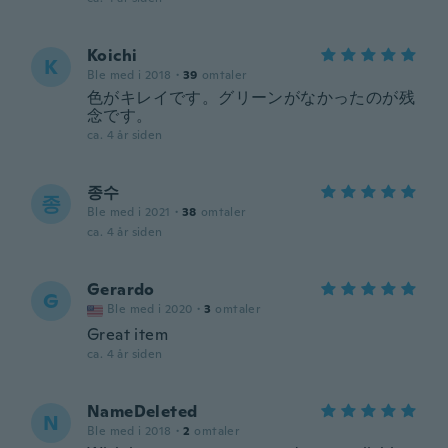
Koichi
K
Ble med i 2018
·
39
omtaler
色がキレイです。グリーンがなかったのが残
念です。
ca. 4 år siden
종수
종
Ble med i 2021
·
38
omtaler
ca. 4 år siden
Gerardo
G
Ble med i 2020
·
3
omtaler
Great item
ca. 4 år siden
NameDeleted
N
Ble med i 2018
·
2
omtaler