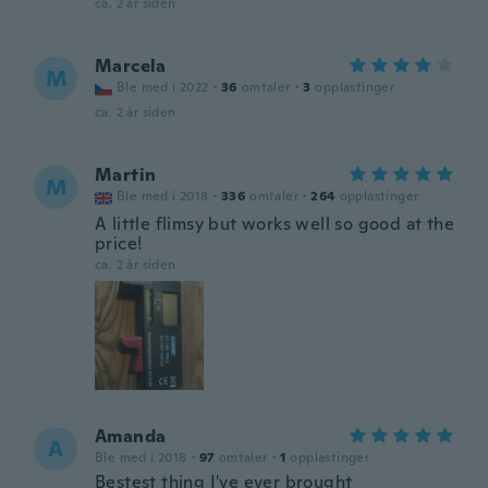
ca. 2 år siden
Marcela
M
Ble med i 2022
·
36
omtaler
·
3
opplastinger
ca. 2 år siden
Martin
M
Ble med i 2018
·
336
omtaler
·
264
opplastinger
A little flimsy but works well so good at the
price!
ca. 2 år siden
Amanda
A
Ble med i 2018
·
97
omtaler
·
1
opplastinger
Bestest thing I've ever brought