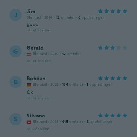
Jim
J
Ble med i 2014
·
12
omtaler
·
6
opplastinger
good
ca. et år siden
Gerald
G
Ble med i 2016
·
12
omtaler
ca. et år siden
Bohdan
B
Ble med i 2022
·
134
omtaler
·
1
opplastinger
Ok
ca. et år siden
Silvano
S
Ble med i 2019
·
415
omtaler
·
5
opplastinger
ca. 2 år siden