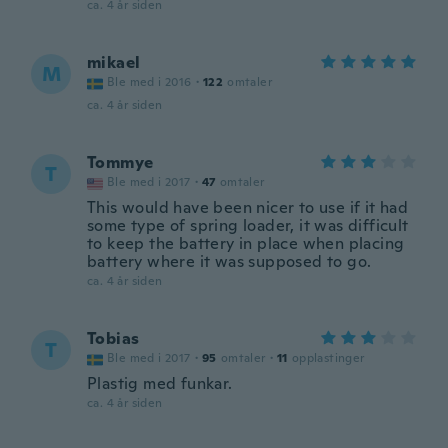
ca. 4 år siden
mikael
M
Ble med i 2016
·
122
omtaler
ca. 4 år siden
Tommye
T
Ble med i 2017
·
47
omtaler
This would have been nicer to use if it had
some type of spring loader, it was difficult
to keep the battery in place when placing
battery where it was supposed to go.
ca. 4 år siden
Tobias
T
Ble med i 2017
·
95
omtaler
·
11
opplastinger
Plastig med funkar.
ca. 4 år siden