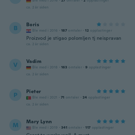
Ble med i 2016
·
27
omtaler
·
2
opplastinger
ca. 2 år siden
Boris
B
Ble med i 2016
·
187
omtaler
·
12
opplastinger
Proizvod je stigao polomljen tj neispravan
ca. 2 år siden
Vadim
V
Ble med i 2018
·
163
omtaler
·
9
opplastinger
ca. 2 år siden
Pieter
P
Ble med i 2021
·
71
omtaler
·
24
opplastinger
ca. 2 år siden
Mary Lynn
M
Ble med i 2019
·
341
omtaler
·
117
opplastinger