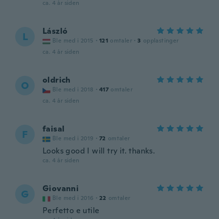
ca. 4 år siden
László
L
Ble med i 2015
·
121
omtaler
·
3
opplastinger
ca. 4 år siden
oldrich
O
Ble med i 2018
·
417
omtaler
ca. 4 år siden
faisal
F
Ble med i 2019
·
72
omtaler
Looks good I will try it. thanks.
ca. 4 år siden
Giovanni
G
Ble med i 2016
·
22
omtaler
Perfetto e utile