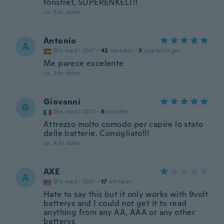
fönstret, SUPERENKELT!!
ca. 3 år siden
Antonio
A
Ble med i 2017
·
42
omtaler
·
3
opplastinger
Me parece excelente
ca. 3 år siden
Giovanni
G
Ble med i 2017
·
8
omtaler
Attrezzo molto comodo per capire lo stato
delle batterie. Consigliato!!!
ca. 4 år siden
AXE
A
Ble med i 2021
·
17
omtaler
Hate to say this but it only works with 9volt
batterys and I could not get it to read
anything from any AA, AAA or any other
batterys