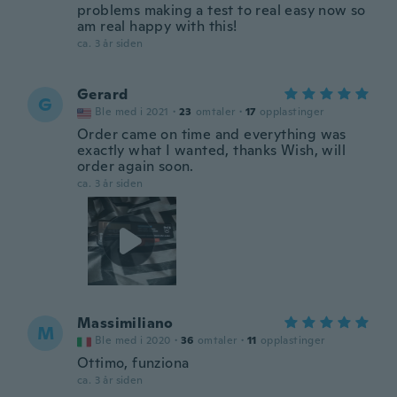
problems making a test to real easy now so
am real happy with this!
ca. 3 år siden
Gerard
G
Ble med i 2021
·
23
omtaler
·
17
opplastinger
Order came on time and everything was
exactly what I wanted, thanks Wish, will
order again soon.
ca. 3 år siden
Massimiliano
M
Ble med i 2020
·
36
omtaler
·
11
opplastinger
Ottimo, funziona
ca. 3 år siden