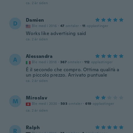
ca. 2 år siden
Damien
D
Ble med i 2016
·
47
omtaler
·
11
opplastinger
Works like advertising said
ca. 2 år siden
Alessandra
A
Ble med i 2018
·
367
omtaler
·
112
opplastinger
È il secondo che compro. Ottima qualità a
un piccolo prezzo. Arrivato puntuale
ca. 2 år siden
Miroslav
M
Ble med i 2020
·
503
omtaler
·
619
opplastinger
ca. 2 år siden
Ralph
R