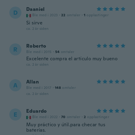
Daaniel
D
Ble med i 2023
·
22
omtaler
·
1
opplastinger
Si sirve
ca. 2 år siden
Roberto
R
Ble med i 2015
·
54
omtaler
Excelente compra el artículo muy bueno
ca. 2 år siden
Allan
A
Ble med i 2017
·
148
omtaler
ca. 2 år siden
Eduardo
E
Ble med i 2022
·
70
omtaler
·
2
opplastinger
Muy práctico y útil.para checar tus
baterías.