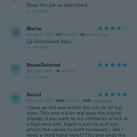
Does the job as described
ca. 3 år siden
Mario
M
Ble med i 2020
·
127
omtaler
·
85
opplastinger
Ça fonctionne bien.
ca. 3 år siden
NameDeleted
N
Ble med i 2018
·
12
omtaler
ca. 3 år siden
David
D
Ble med i 2022
·
1622
omtaler
·
1347
opplastinger
I have an old one which did not do all typ
sizes. This one works real easy the digital
display is accurate to my voltmeter which is
a high end one. Again a pain to pull out,
attach the cables to both terminals - like i
need a third hand here!!! This one ends the