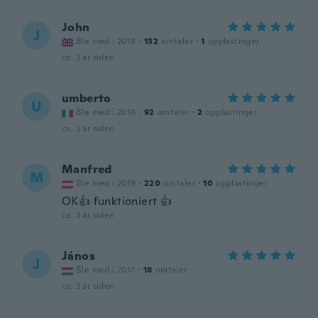
John
J
Ble med i 2018
·
132
omtaler
·
1
opplastinger
ca. 3 år siden
umberto
U
Ble med i 2016
·
92
omtaler
·
2
opplastinger
ca. 3 år siden
Manfred
M
Ble med i 2019
·
220
omtaler
·
10
opplastinger
OK👍 funktioniert 👍
ca. 3 år siden
János
J
Ble med i 2017
·
18
omtaler
ca. 3 år siden