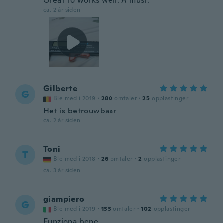
Great to works well. A must.
ca. 2 år siden
Gilberte
G
Ble med i 2019
·
280
omtaler
·
25
opplastinger
Het is betrouwbaar
ca. 2 år siden
Toni
T
Ble med i 2018
·
26
omtaler
·
2
opplastinger
ca. 3 år siden
giampiero
G
Ble med i 2019
·
133
omtaler
·
102
opplastinger
Funziona bene