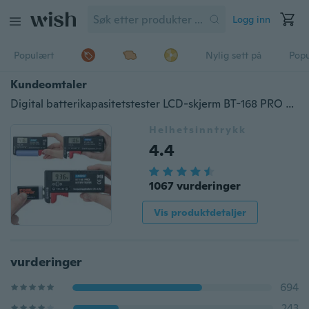
Logg inn
Populært
Nylig sett på
Pop
Kundeomtaler
Digital batterikapasitetstester LCD-skjerm BT-168 PRO Universell elektronisk batterikontroll Elektronisk strømindikator
Helhetsinntrykk
4.4
1067 vurderinger
Vis produktdetaljer
vurderinger
694
243