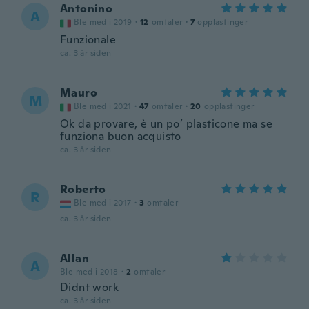
Antonino
A
Ble med i 2019
·
12
omtaler
·
7
opplastinger
Funzionale
ca. 3 år siden
Mauro
M
Ble med i 2021
·
47
omtaler
·
20
opplastinger
Ok da provare, è un po’ plasticone ma se
funziona buon acquisto
ca. 3 år siden
Roberto
R
Ble med i 2017
·
3
omtaler
ca. 3 år siden
Allan
A
Ble med i 2018
·
2
omtaler
Didnt work
ca. 3 år siden