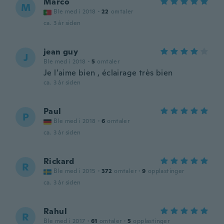
Marco
M
Ble med i 2018
·
22
omtaler
ca. 3 år siden
jean guy
J
Ble med i 2018
·
5
omtaler
Je l’aime bien , éclairage très bien
ca. 3 år siden
Paul
P
Ble med i 2018
·
6
omtaler
ca. 3 år siden
Rickard
R
Ble med i 2015
·
372
omtaler
·
9
opplastinger
ca. 3 år siden
Rahul
R
Ble med i 2017
·
61
omtaler
·
5
opplastinger