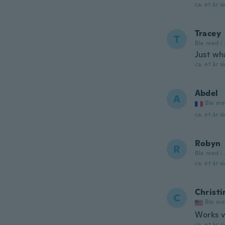
ca. et år s
Tracey
T
Ble med i 
Just wh
ca. et år s
Abdel
A
Ble me
ca. et år s
Robyn
R
Ble med i 
ca. et år s
Christi
C
Ble me
Works v
ca. et år s