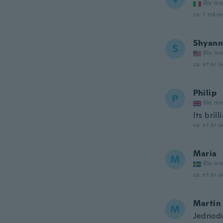
Ble me
ca. 7 måne
Shyann
S
Ble me
ca. et år s
Philip
P
Ble me
Its bril
ca. et år s
Maria
M
Ble me
ca. et år s
Martin
M
Jednodu