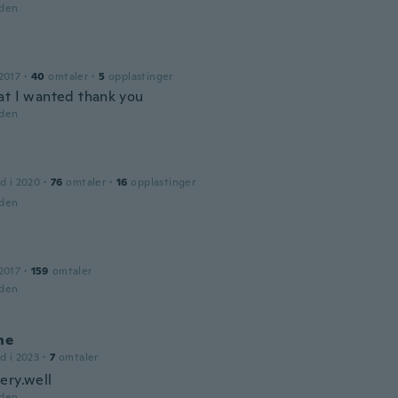
iden
2017
·
40
omtaler
·
5
opplastinger
at I wanted thank you
iden
d i 2020
·
76
omtaler
·
16
opplastinger
iden
2017
·
159
omtaler
iden
ne
d i 2023
·
7
omtaler
ery.well
iden