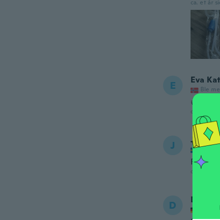
ca. et år s
Eva Ka
E
Ble me
👍
ca. et år s
Johan
J
Ble me
Fungera
ca. et år s
Durdan
D
Ble me