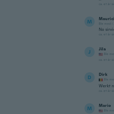
ca. et år s
Mauric
M
Ble med i 
No sirvi
ca. et år s
Jila
J
Ble me
ca. et år s
Dirk
D
Ble me
Werkt n
ca. et år s
Mario
M
Ble me