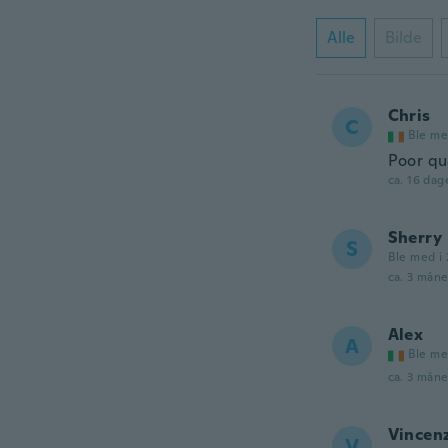
Alle
Bilde
Chris
C
Ble me
Poor qu
ca. 16 dag
Sherry
S
Ble med i 
ca. 3 måne
Alex
A
Ble me
ca. 3 måne
Vincen
V