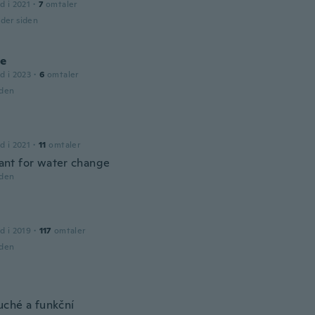
d i 2021
·
7
omtaler
der siden
e
d i 2023
·
6
omtaler
iden
d i 2021
·
11
omtaler
liant for water change
iden
d i 2019
·
117
omtaler
iden
ché a funkční