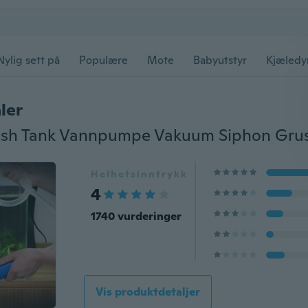
Nylig sett på
Populære
Mote
Babyutstyr
Kjæledy
ler
Helhetsinntrykk
4
1740 vurderinger
Vis produktdetaljer