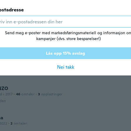
iden
ostadresse
d i 2018
·
19
omtaler
·
20
opplastinger
Send meg e-poster med markedsføringsmateriell og informasjon o
fect and works great
kampanjer (dvs. store besparelser!)
iden
Lås opp 15% avslag
a
d i 2017
·
388
omtaler
·
6
opplastinger
Nei takk
iden
NZO
d i 2017
·
46
omtaler
·
3
opplastinger
iden
na
2022
·
2
omtaler