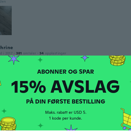
iden
thrine
d i 2017
·
381
omtaler
·
34
opplastinger
iden
15% AVSLAG
d i 2016
·
18
omtaler
de inte👎
PÅ DIN FØRSTE BESTILLING
iden
Maks. rabatt er USD 5.
1 kode per kunde.
e
d i 2019
·
60
omtaler
·
3
opplastinger