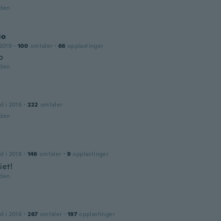
iden
io
2019
·
100
omtaler
·
66
opplastinger
o
iden
d i 2016
·
222
omtaler
iden
d i 2018
·
146
omtaler
·
9
opplastinger
iet!
iden
d i 2016
·
267
omtaler
·
197
opplastinger