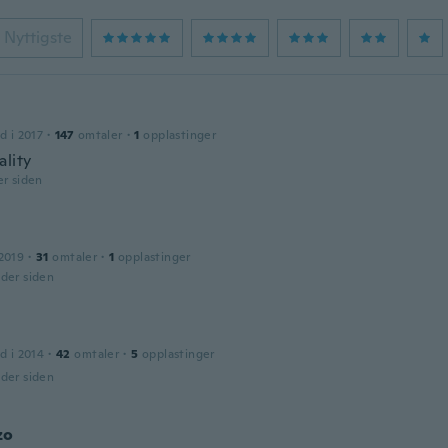
Nyttigste
d i 2017
·
147
omtaler
·
1
opplastinger
ality
er siden
2019
·
31
omtaler
·
1
opplastinger
der siden
d i 2014
·
42
omtaler
·
5
opplastinger
der siden
zo