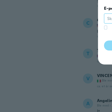
Superr
ca. et år s
E-p
Crystal
C
Ble me
It's per
ca. et år s
Theres
T
Ble me
ca. et år s
VINCE
V
Ble me
ca. et år s
Angeli
A
Ble med i 
It