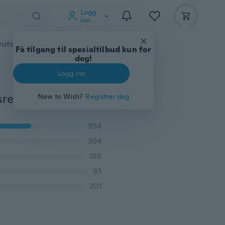
Logg
inn
rutstyr
Gadgets
Verktøy
Mer
Få tilgang til spesialtilbud kun for
deg!
Logg inn
Aquarium Fish Tank Vannpumpe Vakuum Siphon Grusrenseverktøy
New to Wish?
Registrer deg
954
304
188
93
201