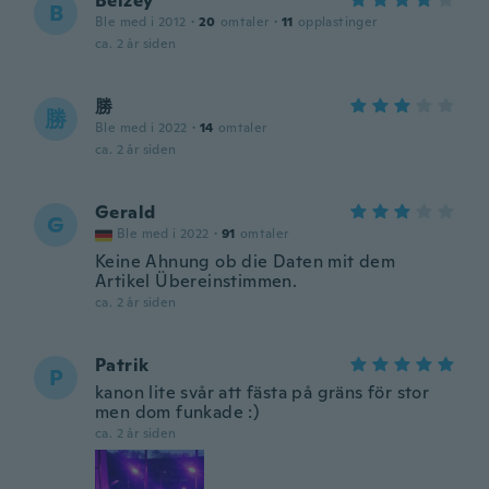
Belzey
B
Ble med i 2012
·
20
omtaler
·
11
opplastinger
ca. 2 år siden
勝
勝
Ble med i 2022
·
14
omtaler
ca. 2 år siden
Gerald
G
Ble med i 2022
·
91
omtaler
Keine Ahnung ob die Daten mit dem
Artikel Übereinstimmen.
ca. 2 år siden
Patrik
P
kanon lite svår att fästa på gräns för stor
men dom funkade :)
ca. 2 år siden