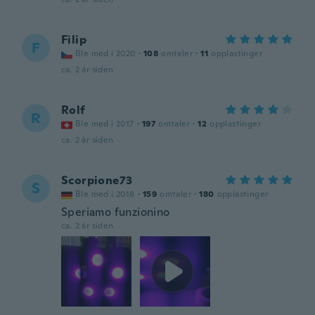
Filip
F
Ble med i 2020
·
108
omtaler
·
11
opplastinger
ca. 2 år siden
Rolf
R
Ble med i 2017
·
197
omtaler
·
12
opplastinger
ca. 2 år siden
Scorpione73
S
Ble med i 2018
·
159
omtaler
·
180
opplastinger
Speriamo funzionino
ca. 2 år siden