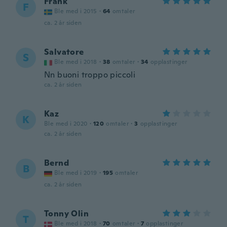
Frank
F
Ble med i 2015
·
64
omtaler
ca. 2 år siden
Salvatore
S
Ble med i 2018
·
38
omtaler
·
34
opplastinger
Nn buoni troppo piccoli
ca. 2 år siden
Kaz
K
Ble med i 2020
·
120
omtaler
·
3
opplastinger
ca. 2 år siden
Bernd
B
Ble med i 2019
·
195
omtaler
ca. 2 år siden
Tonny Olin
T
Ble med i 2018
·
70
omtaler
·
7
opplastinger