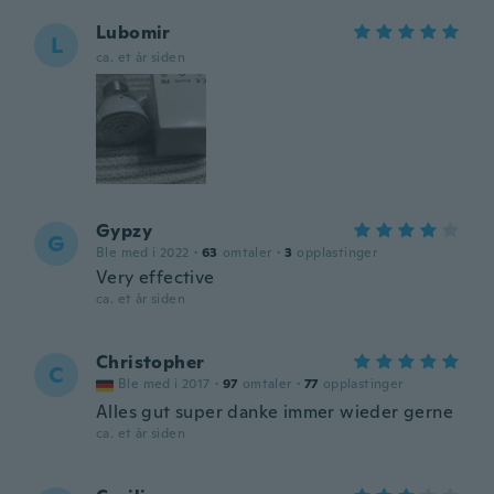
Lubomir
L
ca. et år siden
Gypzy
G
Ble med i 2022
·
63
omtaler
·
3
opplastinger
Very effective
ca. et år siden
Christopher
C
Ble med i 2017
·
97
omtaler
·
77
opplastinger
Alles gut super danke immer wieder gerne
ca. et år siden