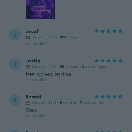
Josef
J
Ble med i 2020
·
267
omtaler
ca. 2 år siden
Justin
J
Ble med i 2018
·
99
omtaler
·
2
opplastinger
Item arrived on time
ca. 2 år siden
Kornèl
K
Ble med i 2018
·
8
omtaler
·
7
opplastinger
Good
ca. 2 år siden