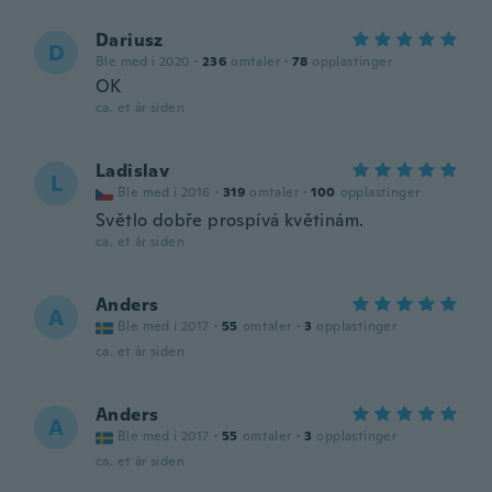
Dariusz
D
Ble med i 2020
·
236
omtaler
·
78
opplastinger
OK
ca. et år siden
Ladislav
L
Ble med i 2016
·
319
omtaler
·
100
opplastinger
Světlo dobře prospívá květinám.
ca. et år siden
Anders
A
Ble med i 2017
·
55
omtaler
·
3
opplastinger
ca. et år siden
Anders
A
Ble med i 2017
·
55
omtaler
·
3
opplastinger
ca. et år siden