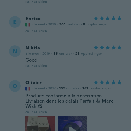
ca. 2 år siden
Enrico
E
Ble med i 2016
·
301
omtaler
·
9
opplastinger
ca. 2 år siden
Nikita
N
Ble med i 2019
·
56
omtaler
·
28
opplastinger
Good
ca. 2 år siden
Olivier
O
Ble med i 2017
·
162
omtaler
·
162
opplastinger
Produits conforme a la description
Livraison dans les délais Parfait 👍 Merci
Wish 😋
ca. 2 år siden