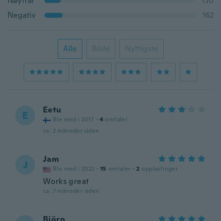
Nøytral
150
Negativ
162
Alle
Bilde
Nyttigste
Eetu
E
Ble med i 2017
·
4
omtaler
ca. 2 måneder siden
Jam
J
Ble med i 2022
·
15
omtaler
·
2
opplastinger
Works great
ca. 7 måneder siden
Björn