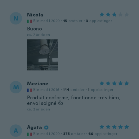
Nicola
N
Ble med i 2020
·
15
omtaler
·
3
opplastinger
Buono
ca. 2 år siden
Meziane
M
Ble med i 2016
·
144
omtaler
·
1
opplastinger
Produit conforme, fonctionne très bien,
envoi soigné 👍
ca. 2 år siden
Agata
A
Ble med i 2020
·
375
omtaler
·
60
opplastinger