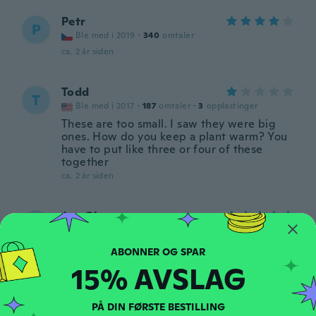
Petr
P
Ble med i 2019
·
340
omtaler
ca. 2 år siden
Todd
T
Ble med i 2017
·
187
omtaler
·
3
opplastinger
These are too small. I saw they were big
ones. How do you keep a plant warm? You
have to put like three or four of these
together
ca. 2 år siden
Jan Olav
J
Ble med i 2019
·
83
omtaler
·
12
opplastinger
ca. 2 år siden
15% AVSLAG
Scott
S
Ble med i 2021
·
17
omtaler
PÅ DIN FØRSTE BESTILLING