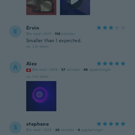
Ervin
E
Ble med i 2017
·
118
omtaler
Smaller than I expected.
ca. 2 år siden
Alex
A
Ble med i 2019
·
37
omtaler
·
48
opplastinger
ca. 2 år siden
stephane
S
Ble med i 2018
·
26
omtaler
·
4
opplastinger