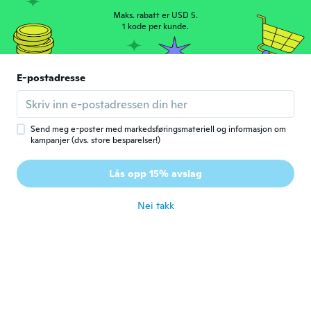
ordered E27 got Gu10 but i made a
connection for it to work and not very
Maks. rabatt er USD 5.
bright and bulb looks small compared to
1 kode per kunde.
picture
ca. 2 år siden
E-postadresse
Szabolcs
S
Ble med i 2015
·
55
omtaler
·
3
opplastinger
ca. 2 år siden
Send meg e-poster med markedsføringsmateriell og informasjon om
kampanjer (dvs. store besparelser!)
Roland
R
Lås opp 15% avslag
Ble med i 2019
·
5
omtaler
ca. 2 år siden
Nei takk
István
I
Ble med i 2021
·
78
omtaler
ca. 2 år siden
Norbert
N