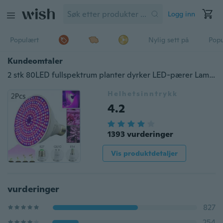
Logg inn
Populært
Nylig sett på
Pop
Kundeomtaler
2 stk 80LED fullspektrum planter dyrker LED-pærer Lampebelysning for frø hydroblomst Drivhus Veg Innendørs hage hydroponic E27 E14 GU10 110V 220V
Helhetsinntrykk
4.2
1393 vurderinger
Vis produktdetaljer
vurderinger
827
254