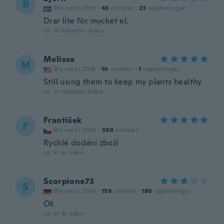
B
Ble med i 2019
·
43
omtaler
·
23
opplastinger
Drar lite för mycket el.
ca. 10 måneder siden
Melissa
M
Ble med i 2018
·
10
omtaler
·
1
opplastinger
Still using them to keep my plants healthy
ca. 11 måneder siden
František
F
Ble med i 2020
·
380
omtaler
Rychlé dodání zboží
ca. et år siden
Scorpione73
S
Ble med i 2018
·
159
omtaler
·
180
opplastinger
Ok
ca. et år siden