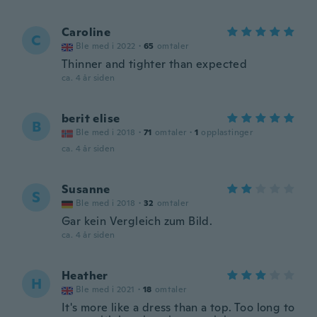
Caroline
C
Ble med i 2022
·
65
omtaler
Thinner and tighter than expected
ca. 4 år siden
berit elise
B
Ble med i 2018
·
71
omtaler
·
1
opplastinger
ca. 4 år siden
Susanne
S
Ble med i 2018
·
32
omtaler
Gar kein Vergleich zum Bild.
ca. 4 år siden
Heather
H
Ble med i 2021
·
18
omtaler
It's more like a dress than a top. Too long to