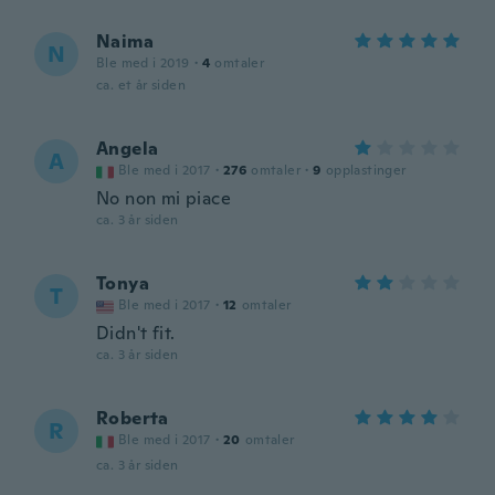
Naima
N
Ble med i 2019
·
4
omtaler
ca. et år siden
Angela
A
Ble med i 2017
·
276
omtaler
·
9
opplastinger
No non mi piace
ca. 3 år siden
Tonya
T
Ble med i 2017
·
12
omtaler
Didn't fit.
ca. 3 år siden
Roberta
R
Ble med i 2017
·
20
omtaler
ca. 3 år siden