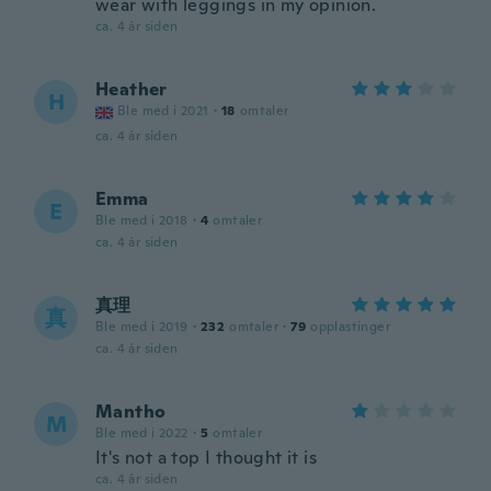
wear with leggings in my opinion.
ca. 4 år siden
Heather
H
Ble med i 2021
·
18
omtaler
ca. 4 år siden
Emma
E
Ble med i 2018
·
4
omtaler
ca. 4 år siden
真理
真
Ble med i 2019
·
232
omtaler
·
79
opplastinger
ca. 4 år siden
Mantho
M
Ble med i 2022
·
5
omtaler
It's not a top I thought it is
ca. 4 år siden