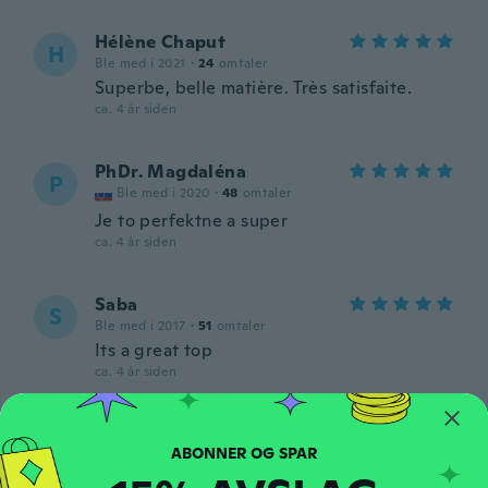
Hélène Chaput
H
Ble med i 2021
·
24
omtaler
Superbe, belle matière. Très satisfaite.
ca. 4 år siden
PhDr. Magdaléna
P
Ble med i 2020
·
48
omtaler
Je to perfektne a super
ca. 4 år siden
Saba
S
Ble med i 2017
·
51
omtaler
Its a great top
ca. 4 år siden
Gurpreet
G
Ble med i 2015
·
19
omtaler
·
5
opplastinger
ca. 4 år siden