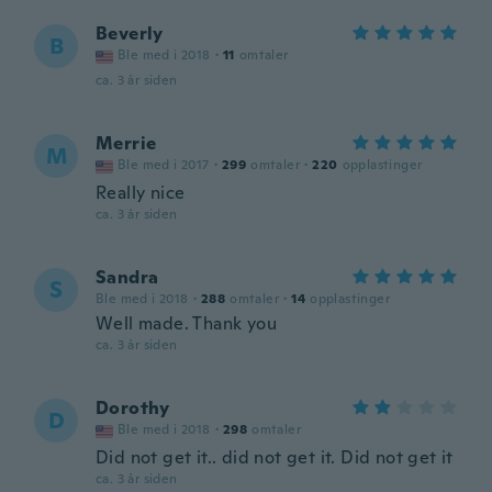
Beverly
B
Ble med i 2018
·
11
omtaler
ca. 3 år siden
Merrie
M
Ble med i 2017
·
299
omtaler
·
220
opplastinger
Really nice
ca. 3 år siden
Sandra
S
Ble med i 2018
·
288
omtaler
·
14
opplastinger
Well made. Thank you
ca. 3 år siden
Dorothy
D
Ble med i 2018
·
298
omtaler
Did not get it.. did not get it. Did not get it
ca. 3 år siden