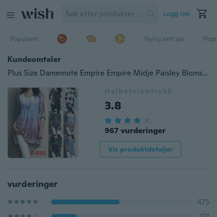
Logg inn
Populært
Nylig sett på
Pop
Kundeomtaler
Plus Size Damemote Empire Empire Midje Paisley Blomster Vintage Trykt 3/4 ermet Utvidet tunika Topper S-5XL
Helhetsinntrykk
3.8
967 vurderinger
Vis produktdetaljer
vurderinger
475
174