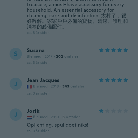
treasure, a must-have accessory for every
household. An essential accessory for
cleaning, care and disinfection. 太棒了，很
好溶解。家家戶戶必備的寶物。清潔、護理和
消毒的必備配件。
ca. 3 år siden
Susana
S
Ble med i 2017
·
202
omtaler
ca. 3 år siden
Jean Jacques
J
Ble med i 2018
·
343
omtaler
ca. 3 år siden
Jorik
J
Ble med i 2019
·
3
omtaler
Oplichting, spul doet niks!
ca. 3 år siden