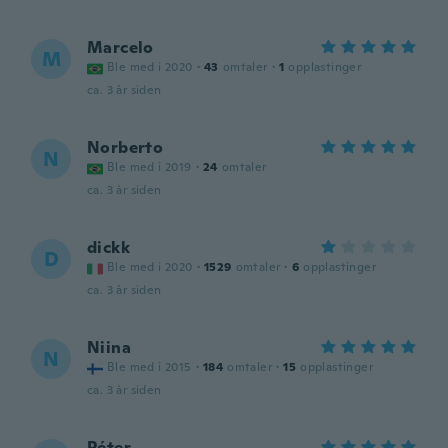
Marcelo
M
Ble med i 2020
·
43
omtaler
·
1
opplastinger
ca. 3 år siden
Norberto
N
Ble med i 2019
·
24
omtaler
ca. 3 år siden
dickk
D
Ble med i 2020
·
1529
omtaler
·
6
opplastinger
ca. 3 år siden
Niina
N
Ble med i 2015
·
184
omtaler
·
15
opplastinger
ca. 3 år siden
Péter