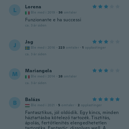
Lorena
L
Ble med i 2019
·
36
omtaler
Funzionante e ha successi
ca. 3 år siden
Jag
J
Ble med i 2016
·
223
omtaler
·
1
opplastinger
ca. 3 år siden
Mariangela
M
Ble med i 2014
·
28
omtaler
ca. 3 år siden
Balázs
B
Ble med i 2021
·
5
omtaler
·
2
opplastinger
Fantasztikus, jól oldódik. Egy kincs, minden
háztartásba kötelező tartozék. Tisztítás,
ápolás, fertőtlenítés elengedhetetlen
tartozéka. Fantastic, dissolves well. A