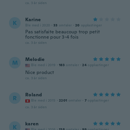
ca. 3 år siden
Karine
K
Ble med i 2020
·
33
omtaler
·
20
opplastinger
Pas satisfaite beaucoup trop petit
fonctionne pour 3-4 fois
ca. 3 år siden
Melodie
M
Ble med i 2019
·
183
omtaler
·
24
opplastinger
Nice product
ca. 3 år siden
Roland
R
Ble med i 2015
·
2201
omtaler
·
7
opplastinger
ca. 3 år siden
karen
K
Ble med i 2016
·
138
omtaler
·
99
opplastinger