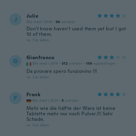
Julie
J
Ble med i 2018
·
30
omtaler
Don't know haven't used them yet but I got
10 of them.
ca. 3 år siden
Gianfranco
G
Ble med i 2019
·
312
omtaler
·
159
opplastinger
Da provare spero funzionino !!!
ca. 3 år siden
Frank
F
Ble med i 2023
·
5
omtaler
Mehr wie die hälfte der Ware ist keine
Tablette mehr nur noch Pulver.!!! Sehr
Schade.
ca. 3 år siden