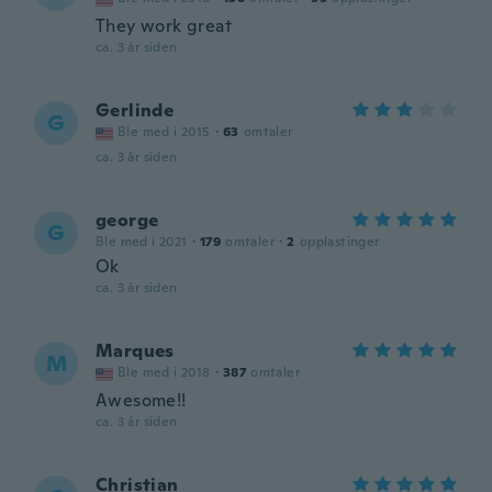
They work great
ca. 3 år siden
Gerlinde
G
Ble med i 2015
·
63
omtaler
ca. 3 år siden
george
G
Ble med i 2021
·
179
omtaler
·
2
opplastinger
Ok
ca. 3 år siden
Marques
M
Ble med i 2018
·
387
omtaler
Awesome!!
ca. 3 år siden
Christian