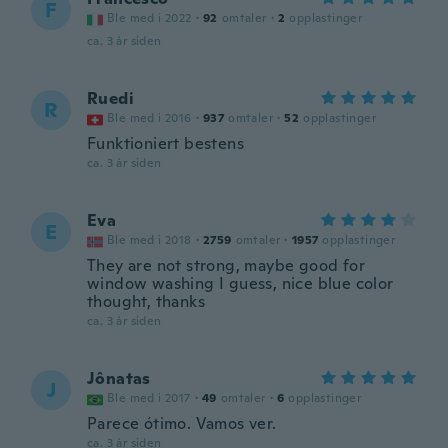
F
Ble med i 2022
·
92
omtaler
·
2
opplastinger
ca. 3 år siden
Ruedi
R
Ble med i 2016
·
937
omtaler
·
52
opplastinger
Funktioniert bestens
ca. 3 år siden
Eva
E
Ble med i 2018
·
2759
omtaler
·
1957
opplastinger
They are not strong, maybe good for
window washing I guess, nice blue color
thought, thanks
ca. 3 år siden
Jônatas
J
Ble med i 2017
·
49
omtaler
·
6
opplastinger
Parece ótimo. Vamos ver.
ca. 3 år siden