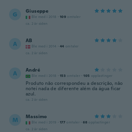
Giuseppe
G
Ble med i 2018
·
109
omtaler
ca. 2 år siden
AB
A
Ble med i 2014
·
44
omtaler
ca. 2 år siden
André
A
Ble med i 2018
·
153
omtaler
·
105
opplastinger
Produto não correspondeu a descrição, não
notei nada de diferente além da água ficar
azul.
ca. 2 år siden
Massimo
M
Ble med i 2019
·
177
omtaler
·
68
opplastinger
ca. 2 år siden