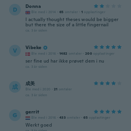
Donna
D
Ble med i 2014
·
65
omtaler
·
1
opplastinger
I actually thought theses would be bigger
but there the size of a little fingernail
ca. 3 år siden
Vibeke
V
Ble med i 2016
·
1482
omtaler
·
200
opplastinger
ser fine ud har ikke prøvet dem i nu
ca. 3 år siden
成美
成
Ble med i 2020
·
21
omtaler
ca. 3 år siden
gerrit
G
Ble med i 2016
·
433
omtaler
·
65
opplastinger
Werkt goed
ca. 3 år siden