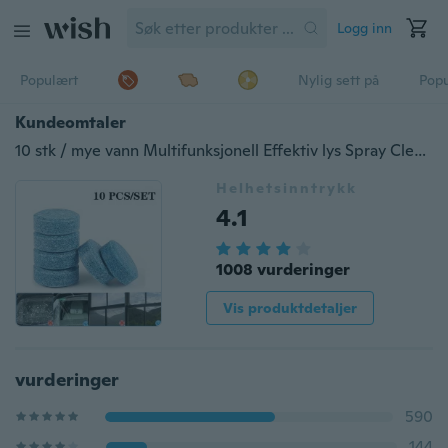
Logg inn
Populært
Nylig sett på
Pop
Kundeomtaler
10 stk / mye vann Multifunksjonell Effektiv lys Spray Cleaner Konsentrat Hjem Rengjøring Toalett Renholder Klortabletter Clean Spot
Helhetsinntrykk
4.1
1008 vurderinger
Vis produktdetaljer
vurderinger
590
144