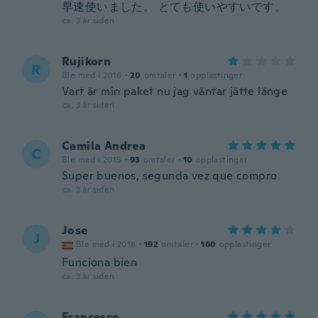
早速使いました。 とても使いやすいです。
ca. 3 år siden
Rujikorn
R
Ble med i 2016
·
20
omtaler
·
1
opplastinger
Vart är min paket nu jag väntar jätte länge
ca. 3 år siden
Camila Andrea
C
Ble med i 2015
·
93
omtaler
·
10
opplastinger
Super buenos, segunda vez que compro
ca. 3 år siden
Jose
J
Ble med i 2018
·
192
omtaler
·
160
opplastinger
Funciona bien
ca. 3 år siden
Francesco