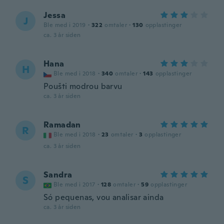
Jessa
J
Ble med i 2019
·
322
omtaler
·
130
opplastinger
ca. 3 år siden
Hana
H
Ble med i 2018
·
340
omtaler
·
143
opplastinger
Poušti modrou barvu
ca. 3 år siden
Ramadan
R
Ble med i 2018
·
23
omtaler
·
3
opplastinger
ca. 3 år siden
Sandra
S
Ble med i 2017
·
128
omtaler
·
59
opplastinger
Só pequenas, vou analisar ainda
ca. 3 år siden