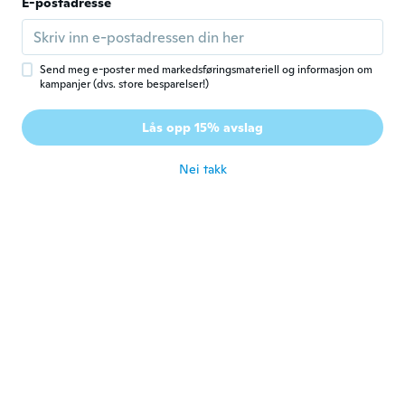
E-postadresse
Denise
D
Ble med i 2021
·
82
omtaler
ca. 4 år siden
Send meg e-poster med markedsføringsmateriell og informasjon om
kampanjer (dvs. store besparelser!)
Mari
M
Lås opp 15% avslag
Ble med i 2021
·
11
omtaler
Cleans good
Nei takk
ca. 4 år siden
Dasneve
D
Ble med i 2018
·
53
omtaler
Pensei que seria como vejo as propagandas
bastante efervescente mas vou estar
sempre comprando sempre ajuda um
pouco
ca. 4 år siden
Crystal
C
Ble med i 2015
·
12
omtaler
·
6
opplastinger