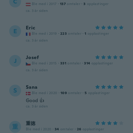
C
Ble med i 2017
·
137
omtaler
·
3
opplastinger
ca. 3 år siden
Eric
E
Ble med i 2019
·
223
omtaler
·
1
opplastinger
ca. 3 år siden
Josef
J
Ble med i 2015
·
331
omtaler
·
314
opplastinger
ca. 3 år siden
Sana
S
Ble med i 2020
·
109
omtaler
·
5
opplastinger
Good 👍
ca. 3 år siden
重徳
重
Ble med i 2020
·
34
omtaler
·
26
opplastinger