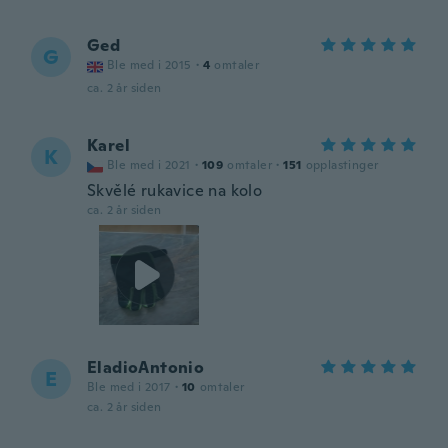
Ged
G
Ble med i 2015
·
4
omtaler
ca. 2 år siden
Karel
K
Ble med i 2021
·
109
omtaler
·
151
opplastinger
Skvělé rukavice na kolo
ca. 2 år siden
EladioAntonio
E
Ble med i 2017
·
10
omtaler
ca. 2 år siden