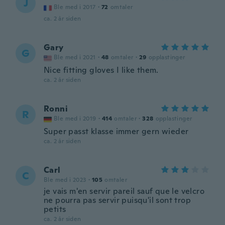
J
Ble med i 2017
·
72
omtaler
ca. 2 år siden
Gary
G
Ble med i 2021
·
48
omtaler
·
29
opplastinger
Nice fitting gloves I like them.
ca. 2 år siden
Ronni
R
Ble med i 2019
·
414
omtaler
·
328
opplastinger
Super passt klasse immer gern wieder
ca. 2 år siden
Carl
C
Ble med i 2023
·
105
omtaler
je vais m'en servir pareil sauf que le velcro
ne pourra pas servir puisqu'il sont trop
petits
ca. 2 år siden