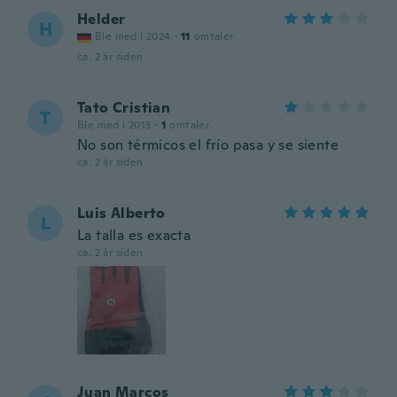
Helder
H
Ble med i 2024
·
11
omtaler
ca. 2 år siden
Tato Cristian
T
Ble med i 2013
·
1
omtaler
No son térmicos el frío pasa y se siente
ca. 2 år siden
Luis Alberto
L
La talla es exacta
ca. 2 år siden
Juan Marcos