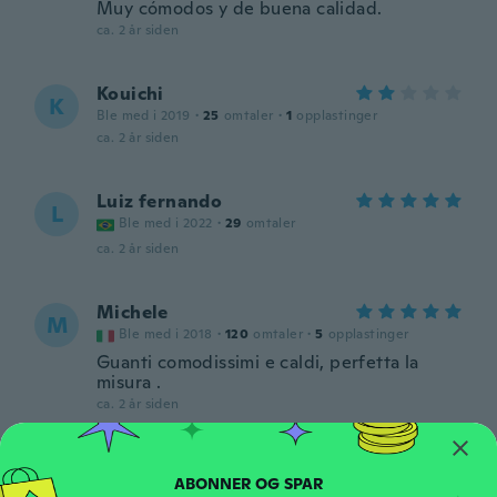
Muy cómodos y de buena calidad.
ca. 2 år siden
Kouichi
K
Ble med i 2019
·
25
omtaler
·
1
opplastinger
ca. 2 år siden
Luiz fernando
L
Ble med i 2022
·
29
omtaler
ca. 2 år siden
Michele
M
Ble med i 2018
·
120
omtaler
·
5
opplastinger
Guanti comodissimi e caldi, perfetta la
misura .
ca. 2 år siden
Margarete
M
Ble med i 2017
·
1036
omtaler
·
734
opplastinger