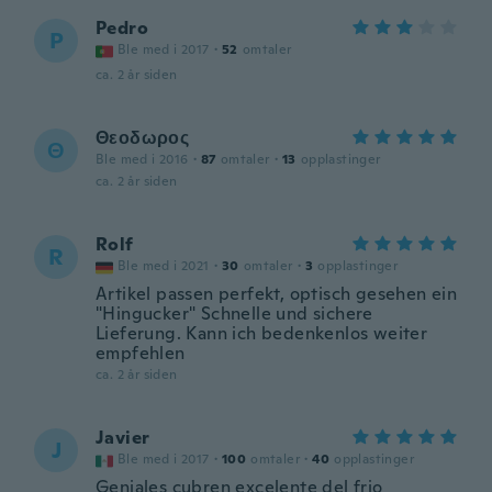
Pedro
P
Ble med i 2017
·
52
omtaler
ca. 2 år siden
Θεοδωρος
Θ
Ble med i 2016
·
87
omtaler
·
13
opplastinger
ca. 2 år siden
Rolf
R
Ble med i 2021
·
30
omtaler
·
3
opplastinger
Artikel passen perfekt, optisch gesehen ein
"Hingucker" Schnelle und sichere
Lieferung. Kann ich bedenkenlos weiter
empfehlen
ca. 2 år siden
Javier
J
Ble med i 2017
·
100
omtaler
·
40
opplastinger
Geniales cubren excelente del frio