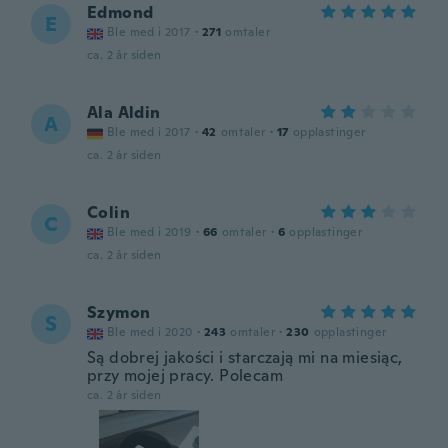
Edmond
E
Ble med i 2017
·
271
omtaler
ca. 2 år siden
Ala Aldin
A
Ble med i 2017
·
42
omtaler
·
17
opplastinger
ca. 2 år siden
Colin
C
Ble med i 2019
·
66
omtaler
·
6
opplastinger
ca. 2 år siden
Szymon
S
Ble med i 2020
·
243
omtaler
·
230
opplastinger
Są dobrej jakości i starczają mi na miesiąc,
przy mojej pracy. Polecam
ca. 2 år siden