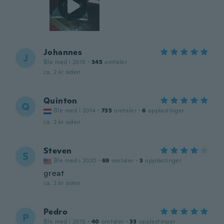
Johannes
J
Ble med i 2019
·
345
omtaler
ca. 2 år siden
Quinton
Q
Ble med i 2014
·
735
omtaler
·
6
opplastinger
ca. 2 år siden
Steven
S
Ble med i 2020
·
69
omtaler
·
3
opplastinger
great
ca. 2 år siden
Pedro
P
Ble med i 2019
·
40
omtaler
·
33
opplastinger