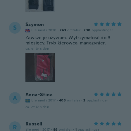
Szymon
S
Ble med i 2020
·
243
omtaler
·
230
opplastinger
Zawsze je używam. Wytrzymałość do 3
miesięcy. Tryb kierowca-magazynier.
ca. et år siden
Anna-Stina
A
Ble med i 2017
·
403
omtaler
·
2
opplastinger
ca. et år siden
Russell
R
Ble med i 2017
·
89
omtaler
·
1
opplastinger