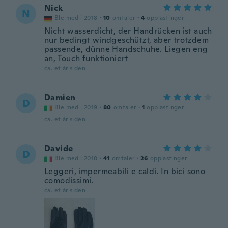
Nick
N
Ble med i 2018
·
10
omtaler
·
4
opplastinger
Nicht wasserdicht, der Handrücken ist auch
nur bedingt windgeschützt, aber trotzdem
passende, dünne Handschuhe. Liegen eng
an, Touch funktioniert
ca. et år siden
Damien
D
Ble med i 2019
·
80
omtaler
·
1
opplastinger
ca. et år siden
Davide
D
Ble med i 2018
·
41
omtaler
·
26
opplastinger
Leggeri, impermeabili e caldi. In bici sono
comodissimi.
ca. et år siden