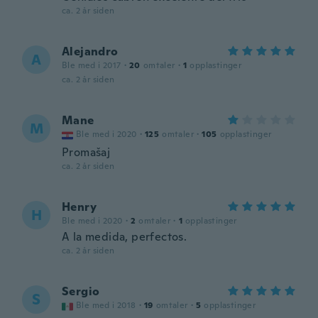
ca. 2 år siden
Alejandro
A
Ble med i 2017
·
20
omtaler
·
1
opplastinger
ca. 2 år siden
Mane
M
Ble med i 2020
·
125
omtaler
·
105
opplastinger
Promašaj
ca. 2 år siden
Henry
H
Ble med i 2020
·
2
omtaler
·
1
opplastinger
A la medida, perfectos.
ca. 2 år siden
Sergio
S
Ble med i 2018
·
19
omtaler
·
5
opplastinger