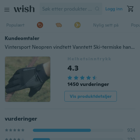
Logg inn
Populært
Nylig sett på
Pop
Kundeomtaler
Vintersport Neopren vindtett Vanntett Ski-termiske hansker
Helhetsinntrykk
4.3
1450 vurderinger
Vis produktdetaljer
vurderinger
924
270