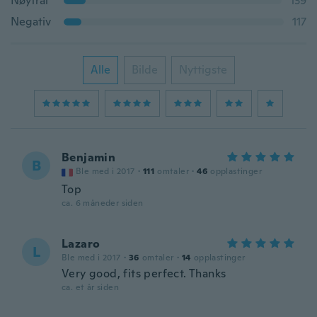
Nøytral
139
Negativ
117
Alle
Bilde
Nyttigste
Benjamin
B
Ble med i 2017
·
111
omtaler
·
46
opplastinger
Top
ca. 6 måneder siden
Lazaro
L
Ble med i 2017
·
36
omtaler
·
14
opplastinger
Very good, fits perfect. Thanks
ca. et år siden