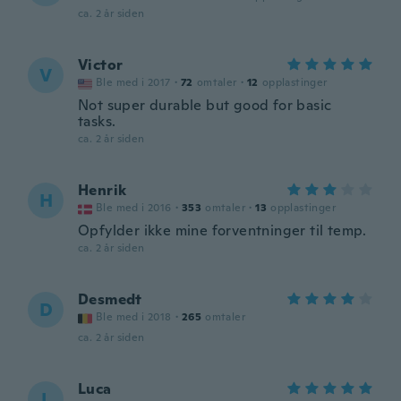
ca. 2 år siden
Victor
V
Ble med i 2017
·
72
omtaler
·
12
opplastinger
Not super durable but good for basic
tasks.
ca. 2 år siden
Henrik
H
Ble med i 2016
·
353
omtaler
·
13
opplastinger
Opfylder ikke mine forventninger til temp.
ca. 2 år siden
Desmedt
D
Ble med i 2018
·
265
omtaler
ca. 2 år siden
Luca
L