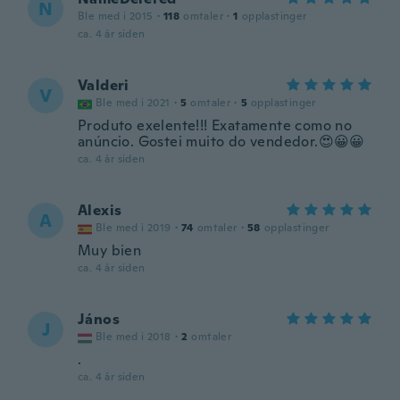
N
Ble med i 2015
·
118
omtaler
·
1
opplastinger
ca. 4 år siden
Valderi
V
Ble med i 2021
·
5
omtaler
·
5
opplastinger
Produto exelente!!! Exatamente como no
anúncio. Gostei muito do vendedor.😍😀😀
ca. 4 år siden
Alexis
A
Ble med i 2019
·
74
omtaler
·
58
opplastinger
Muy bien
ca. 4 år siden
János
J
Ble med i 2018
·
2
omtaler
.
ca. 4 år siden