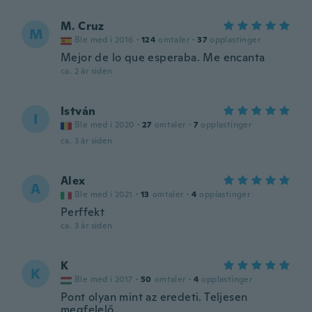
M. Cruz
M
Ble med i 2016
·
124
omtaler
·
37
opplastinger
Mejor de lo que esperaba. Me encanta
ca. 2 år siden
István
I
Ble med i 2020
·
27
omtaler
·
7
opplastinger
ca. 3 år siden
Alex
A
Ble med i 2021
·
13
omtaler
·
4
opplastinger
Perffekt
ca. 3 år siden
K
K
Ble med i 2017
·
50
omtaler
·
4
opplastinger
Pont olyan mint az eredeti. Teljesen
megfelelő.