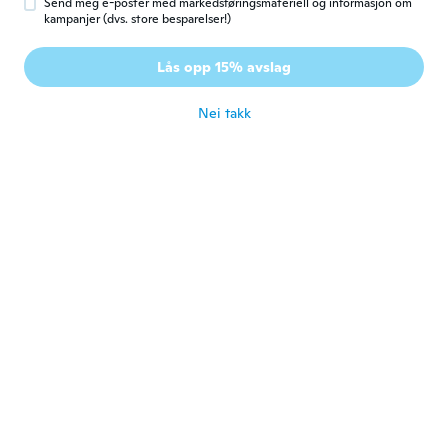
Send meg e-poster med markedsføringsmateriell og informasjon om
kampanjer (dvs. store besparelser!)
Mónika
M
Lås opp 15% avslag
Ble med i 2015
·
46
omtaler
·
10
opplastinger
ca. 4 år siden
Nei takk
Pasquale
P
Ble med i 2017
·
6
omtaler
·
1
opplastinger
ca. 4 år siden
Nicola
N
Ble med i 2018
·
37
omtaler
·
29
opplastinger
Perfetto e' lui
ca. 4 år siden
Quihubo
Q
Ble med i 2015
·
5
omtaler
·
1
opplastinger
Execelente llegó antes de lo esperado
ca. 4 år siden