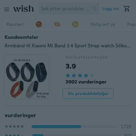
Logg inn
Populært
Nylig sett på
Pop
Kundeomtaler
Armbånd til Xiaomi Mi Band 3 4 Sport Strap watch Silikon armbånd For xiaomi mi band 3 4 armbånd Miband 4 3 Strap
Helhetsinntrykk
3.9
3002 vurderinger
Vis produktdetaljer
vurderinger
1,729
401