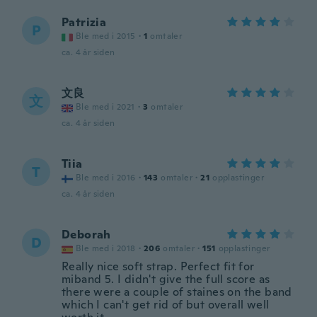
Patrizia
P
Ble med i 2015
·
1
omtaler
ca. 4 år siden
文良
文
Ble med i 2021
·
3
omtaler
ca. 4 år siden
Tiia
T
Ble med i 2016
·
143
omtaler
·
21
opplastinger
ca. 4 år siden
Deborah
D
Ble med i 2018
·
206
omtaler
·
151
opplastinger
Really nice soft strap. Perfect fit for
miband 5. I didn't give the full score as
there were a couple of staines on the band
which I can't get rid of but overall well