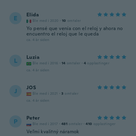
Elida
E
Ble med i 2020
·
10
omtaler
Yo pensé que venía con el reloj y ahora no
encuentro el reloj que le queda
ca. 4 år siden
Luzia
L
Ble med i 2016
·
14
omtaler
·
4
opplastinger
ca. 4 år siden
JOS
J
Ble med i 2021
·
3
omtaler
ca. 4 år siden
Peter
P
Ble med i 2017
·
481
omtaler
·
410
opplastinger
Veľmi kvalitný náramok