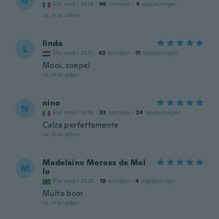
G
Ble med i 2018
·
96
omtaler
·
4
opplastinger
ca. 4 år siden
linda
L
Ble med i 2017
·
62
omtaler
·
11
opplastinger
Mooi, soepel
ca. 4 år siden
nino
N
Ble med i 2016
·
33
omtaler
·
24
opplastinger
Calza perfettamente
ca. 4 år siden
Madelaine Moraes de Mel
M
lo
Ble med i 2020
·
19
omtaler
·
4
opplastinger
Muito bom
ca. 4 år siden