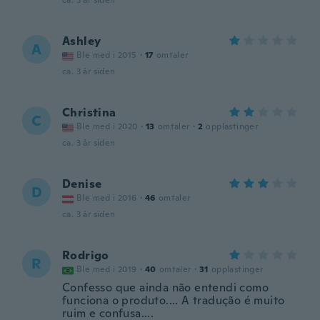
ca. 3 år siden
Ashley
A
Ble med i 2015
·
17
omtaler
ca. 3 år siden
Christina
C
Ble med i 2020
·
13
omtaler
·
2
opplastinger
ca. 3 år siden
Denise
D
Ble med i 2016
·
46
omtaler
ca. 3 år siden
Rodrigo
R
Ble med i 2019
·
40
omtaler
·
31
opplastinger
Confesso que ainda não entendi como
funciona o produto.... A tradução é muito
ruim e confusa....