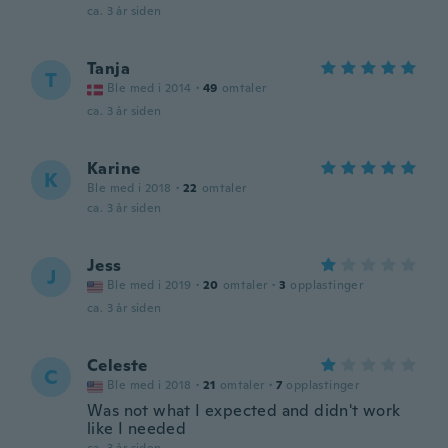
ca. 3 år siden
Tanja
T
Ble med i 2014
·
49
omtaler
ca. 3 år siden
Karine
K
Ble med i 2018
·
22
omtaler
ca. 3 år siden
Jess
J
Ble med i 2019
·
20
omtaler
·
3
opplastinger
ca. 3 år siden
Celeste
C
Ble med i 2018
·
21
omtaler
·
7
opplastinger
Was not what I expected and didn't work
like I needed