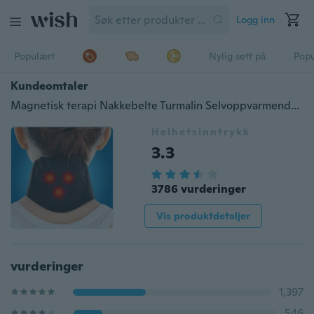
Logg inn
Populært
Nylig sett på
Pop
Kundeomtaler
Magnetisk terapi Nakkebelte Turmalin Selvoppvarmende Magnetisk Terapi Nakkeomslagsbelte Smertelindring nakkevirvelbeskyttelse
Helhetsinntrykk
3.3
3786 vurderinger
Vis produktdetaljer
vurderinger
1,397
546