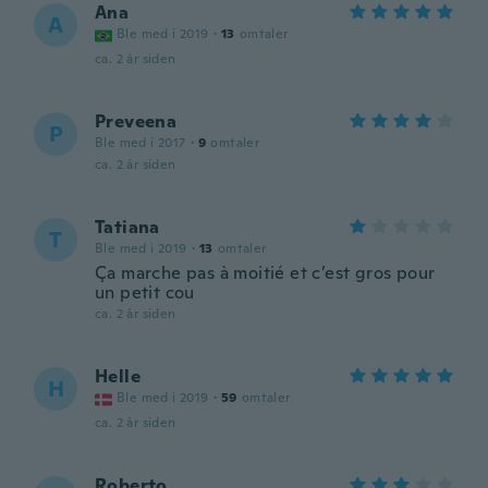
Ana
A
Ble med i 2019
·
13
omtaler
ca. 2 år siden
Preveena
P
Ble med i 2017
·
9
omtaler
ca. 2 år siden
Tatiana
T
Ble med i 2019
·
13
omtaler
Ça marche pas à moitié et c’est gros pour
un petit cou
ca. 2 år siden
Helle
H
Ble med i 2019
·
59
omtaler
ca. 2 år siden
Roberto