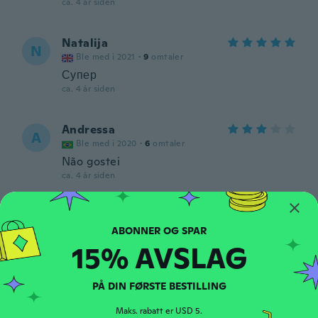
ca. 4 år siden
Natalija
N
Ble med i 2021
·
9
omtaler
Супер
ca. 4 år siden
Andressa
A
Ble med i 2020
·
6
omtaler
Não gostei
ca. 4 år siden
Anna
A
Ble med i 2019
·
186
omtaler
15% AVSLAG
ca. 4 år siden
Ray
PÅ DIN FØRSTE BESTILLING
R
Ble med i 2018
·
8
omtaler
·
1
opplastinger
Maks. rabatt er USD 5.