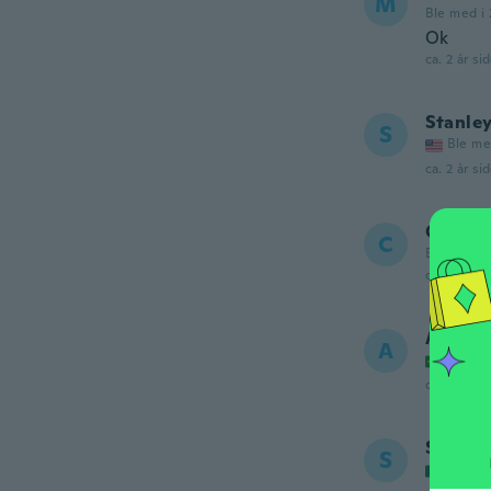
M
Ble med i 
Ok
ca. 2 år si
Stanle
S
Ble me
ca. 2 år si
Chris
C
Ble med i 
ca. 2 år si
Alan Jo
A
Ble me
ca. 2 år si
Silvest
S
Ble me