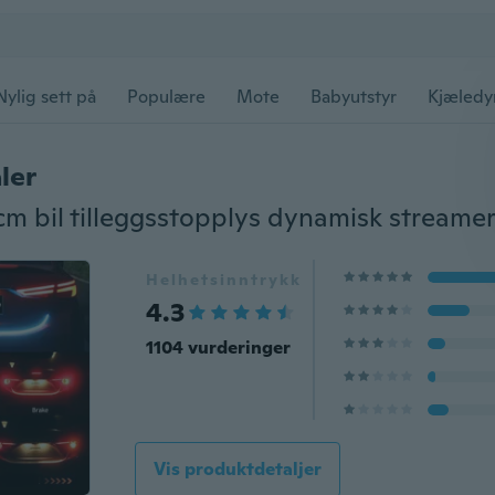
Nylig sett på
Populære
Mote
Babyutstyr
Kjæledy
ler
Helhetsinntrykk
4.3
1104 vurderinger
Vis produktdetaljer