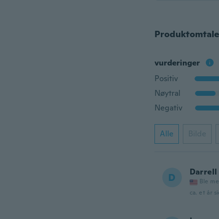
Produktomtale
vurderinger
Positiv
Nøytral
Negativ
Alle
Bilde
Darrell
D
Ble me
ca. et år s