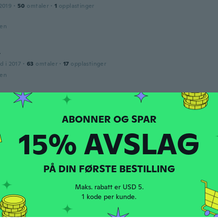
2019
·
50
omtaler
·
1
opplastinger
den
y
d i 2017
·
63
omtaler
·
17
opplastinger
den
2016
·
89
omtaler
den
15% AVSLAG
nes Da Silva Souza
d i 2017
·
4
omtaler
PÅ DIN FØRSTE BESTILLING
den
Maks. rabatt er USD 5.
1 kode per kunde.
re
d i 2019
·
60
omtaler
·
9
opplastinger