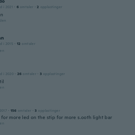
do
d i 2021
·
6
omtaler
·
2
opplastinger
en
iden
an
d i 2015
·
12
omtaler
den
d i 2020
·
26
omtaler
·
3
opplastinger
il
den
2017
·
156
omtaler
·
3
opplastinger
for more led on the stip for more s.ooth light bar
den