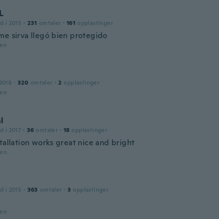
L
d i 2015
·
231
omtaler
·
161
opplastinger
me sirva llegó bien protegido
den
2018
·
320
omtaler
·
2
opplastinger
den
l
d i 2017
·
36
omtaler
·
18
opplastinger
tallation works great nice and bright
den
d i 2015
·
363
omtaler
·
3
opplastinger
den