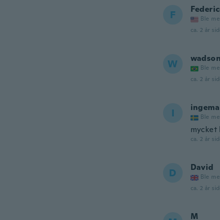
Federi
F
Ble me
ca. 2 år si
wadso
W
Ble me
ca. 2 år si
ingema
I
Ble me
mycket 
ca. 2 år si
David
D
Ble me
ca. 2 år si
M