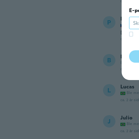
ca. 2 år si
E-p
Petr
P
Ble me
Dorazil
ca. 2 år si
Brando
B
Ble med i 
ca. 2 år si
Lucas
L
Ble me
ca. 2 år si
Julio
J
Ble me
ca. 2 år si