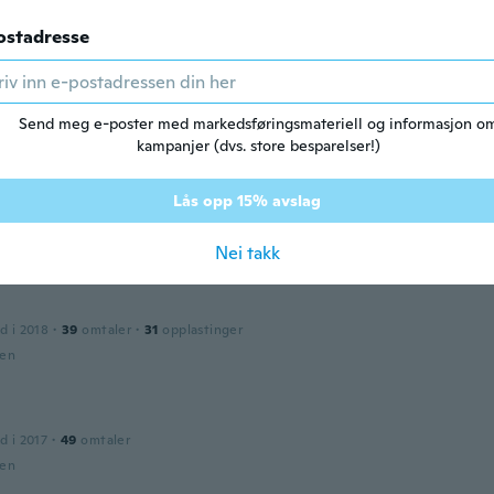
den
ostadresse
d i 2018
·
69
omtaler
·
25
opplastinger
o, zatím nevyzkouseno
Send meg e-poster med markedsføringsmateriell og informasjon o
den
kampanjer (dvs. store besparelser!)
n
Lås opp 15% avslag
2017
·
71
omtaler
·
21
opplastinger
den
Nei takk
d i 2018
·
39
omtaler
·
31
opplastinger
den
d i 2017
·
49
omtaler
den