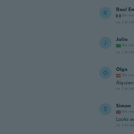
Raul E
R
Ble me
ca. 2 år si
Julio
J
Ble me
ca. 2 år si
Olga
O
Ble me
Alguien
ca. 3 år si
Simon
S
Ble me
Looks a
ca. 3 år si