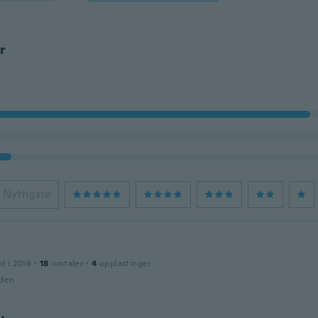
r
Nyttigste
d i 2016
·
18
omtaler
·
4
opplastinger
iden