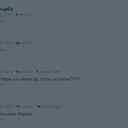
migdio
d i 2021
·
4
omtaler
den
d i 2017
·
49
omtaler
den
d i 2014
·
11
omtaler
·
5
opplastinger
 tiene un vídeo de cómo se pone????
den
d i 2015
·
73
omtaler
·
16
opplastinger
wesome thanks
den