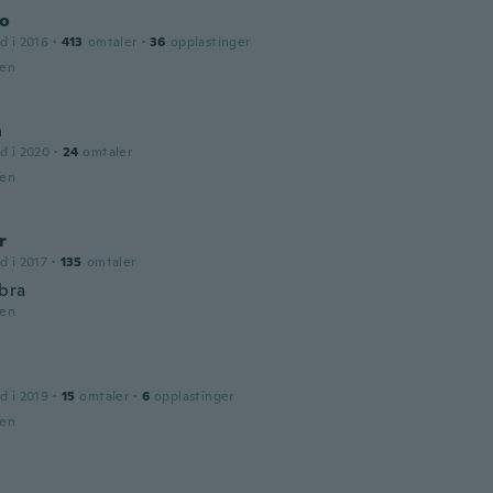
co
d i 2016
·
413
omtaler
·
36
opplastinger
den
n
d i 2020
·
24
omtaler
den
r
d i 2017
·
135
omtaler
bra
den
d i 2019
·
15
omtaler
·
6
opplastinger
den