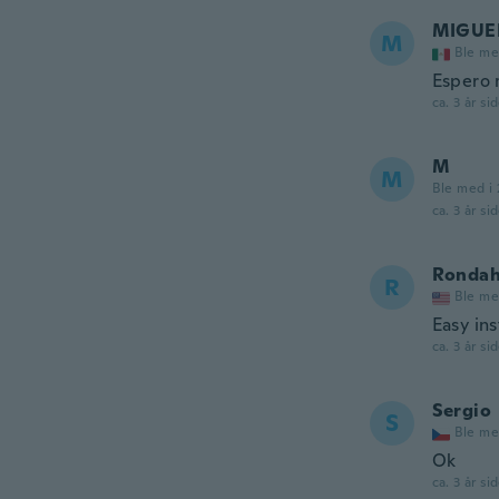
MIGUE
M
Ble me
Espero 
ca. 3 år si
M
M
Ble med i 
ca. 3 år si
Rondah
R
Ble me
Easy ins
ca. 3 år si
Sergio
S
Ble me
Ok
ca. 3 år si