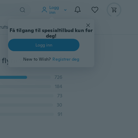
Logg
inn
rutstyr
Gadgets
Verktøy
Mer
Få tilgang til spesialtilbud kun for
deg!
Logg inn
120cm / 150cm bil tilleggsstopplys dynamisk streamer flytende LED-stripe 12v automatisk bagasjeromshale brems kjører bakluke blinklys lampe
New to Wish?
Registrer deg
726
184
73
30
91