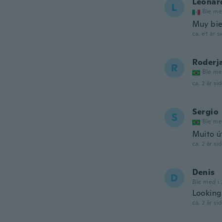
Leonar
L
Ble me
Muy bi
ca. et år s
Roderj
R
Ble me
ca. 2 år si
Sergio
S
Ble me
Muito út
ca. 2 år si
Denis
D
Ble med i 
Looking 
ca. 2 år si