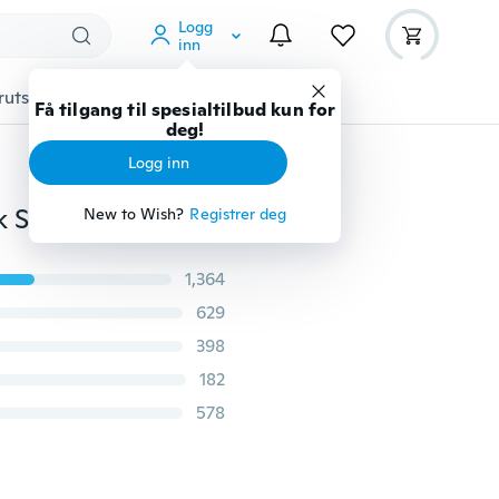
Logg
inn
rutstyr
Gadgets
Verktøy
Mer
Få tilgang til spesialtilbud kun for
deg!
Logg inn
Fargeskjerm Smartarmbånd, Hjertefrekvens Blodtrykk Søvnmonitor Fitness Tracker Smartbånd, IP67 Vanntett Sport Skritteller Trinnteller Aktivitetsmåler Smart Armbånd, Stillesittende SMS-samtale Påminnelse Smart Watch for IOS Android Smartphone
New to Wish?
Registrer deg
1,364
629
398
182
578