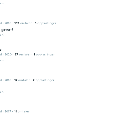
den
n
d i 2018
·
137
omtaler
·
3
opplastinger
 great!
den
o
d i 2020
·
27
omtaler
·
1
opplastinger
den
d i 2018
·
17
omtaler
·
2
opplastinger
den
d i 2017
·
11
omtaler