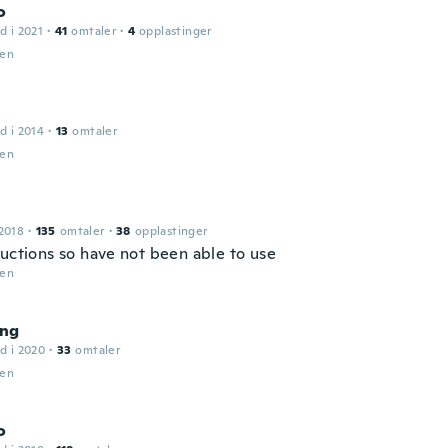
o
d i 2021
·
41
omtaler
·
4
opplastinger
den
d i 2014
·
13
omtaler
den
2018
·
135
omtaler
·
38
opplastinger
ructions so have not been able to use
den
ng
d i 2020
·
33
omtaler
den
o