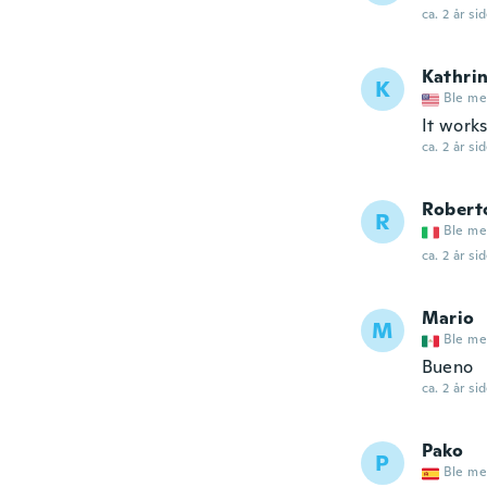
ca. 2 år si
Kathri
K
Ble me
It works
ca. 2 år si
Robert
R
Ble me
ca. 2 år si
Mario
M
Ble me
Bueno
ca. 2 år si
Pako
P
Ble me