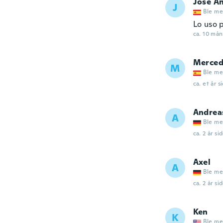
Jose A
J
Ble me
Lo uso 
ca. 10 mån
Merced
M
Ble me
ca. et år s
Andrea
A
Ble me
ca. 2 år si
Axel
A
Ble me
ca. 2 år si
Ken
K
Ble me