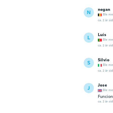
negan
N
Ble me
ca. 2 år si
Luís
L
Ble me
ca. 2 år si
Silvio
S
Ble me
ca. 2 år si
Jose
J
Ble me
Funcion
ca. 2 år si