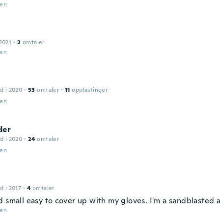
den
2021
·
2
omtaler
den
y
d i 2020
·
53
omtaler
·
11
opplastinger
den
der
d i 2020
·
24
omtaler
den
d i 2017
·
4
omtaler
d small easy to cover up with my gloves. I'm a sandblasted 
den