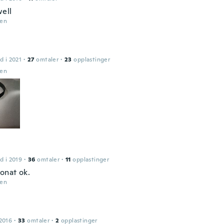
ell
den
d i 2021
·
27
omtaler
·
23
opplastinger
den
d i 2019
·
36
omtaler
·
11
opplastinger
onat ok.
den
2016
·
33
omtaler
·
2
opplastinger