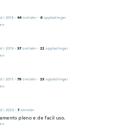
d i 2018
·
44
omtaler
·
6
opplastinger
den
d i 2019
·
37
omtaler
·
22
opplastinger
den
d i 2015
·
79
omtaler
·
23
opplastinger
den
d i 2020
·
7
omtaler
amento pleno e de facil uso.
den