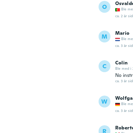
Osvald
O
Ble me
ca. 2 år si
Mario
M
Ble me
ca. 3 år si
Colin
C
Ble med i 
No inst
ca. 3 år si
Wolfga
W
Ble me
ca. 3 år si
Robert
R