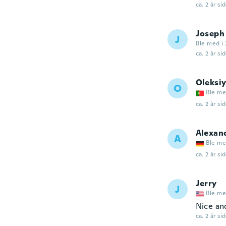
ca. 2 år si
Joseph
J
Ble med i 
ca. 2 år si
Oleksi
O
Ble me
ca. 2 år si
Alexan
A
Ble me
ca. 2 år si
Jerry
J
Ble me
Nice an
ca. 2 år si