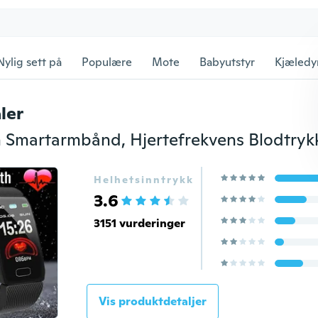
Nylig sett på
Populære
Mote
Babyutstyr
Kjæledy
ler
Helhetsinntrykk
3.6
3151 vurderinger
Vis produktdetaljer