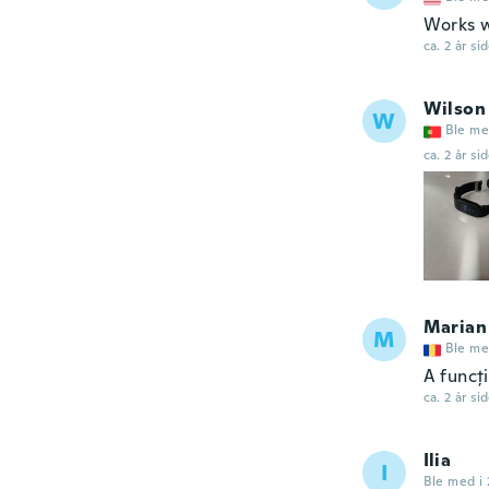
Works w
ca. 2 år si
Wilson
W
Ble me
ca. 2 år si
Marian
M
Ble me
A funcți
ca. 2 år si
Ilia
I
Ble med i 