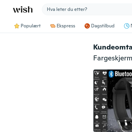
Jump to section
Populært
Ekspress
Dagstilbud
Kundeomta