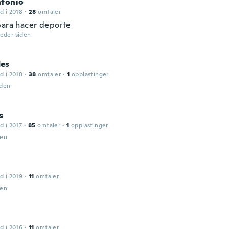
ntonio
d i 2018
·
28
omtaler
para hacer deporte
eder siden
es
d i 2018
·
38
omtaler
·
1
opplastinger
iden
s
d i 2017
·
85
omtaler
·
1
opplastinger
den
d i 2019
·
11
omtaler
den
d i 2016
·
11
omtaler