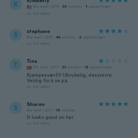
Kimberly
K
Ble med i 2019
·
53
omtaler
·
1
opplastinger
ca. 3 år siden
stephane
S
Ble med i 2021
·
44
omtaler
·
2
opplastinger
ca. 3 år siden
Tina
T
Ble med i 2017
·
21
omtaler
·
12
opplastinger
Kjempesvær!!!! Ubrukelig, dessverre.
Veldig fin å se på.
ca. 3 år siden
Sharon
S
Ble med i 2017
·
73
omtaler
It looks good on her
ca. 3 år siden