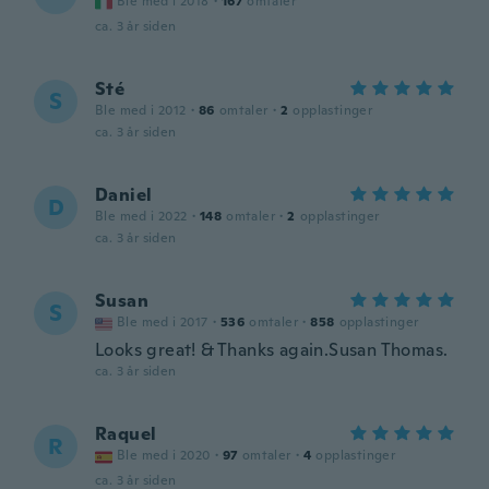
Ble med i 2018
·
167
omtaler
ca. 3 år siden
Sté
S
Ble med i 2012
·
86
omtaler
·
2
opplastinger
ca. 3 år siden
Daniel
D
Ble med i 2022
·
148
omtaler
·
2
opplastinger
ca. 3 år siden
Susan
S
Ble med i 2017
·
536
omtaler
·
858
opplastinger
Looks great! & Thanks again.Susan Thomas.
ca. 3 år siden
Raquel
R
Ble med i 2020
·
97
omtaler
·
4
opplastinger
ca. 3 år siden