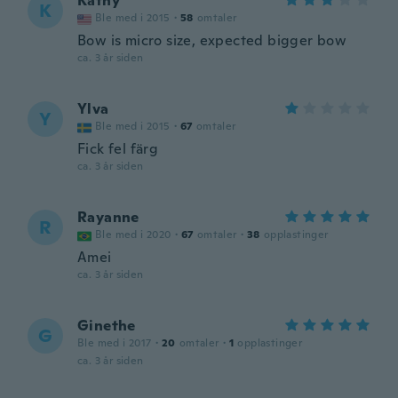
Kathy
K
Ble med i 2015
·
58
omtaler
Bow is micro size, expected bigger bow
ca. 3 år siden
Ylva
Y
Ble med i 2015
·
67
omtaler
Fick fel färg
ca. 3 år siden
Rayanne
R
Ble med i 2020
·
67
omtaler
·
38
opplastinger
Amei
ca. 3 år siden
Ginethe
G
Ble med i 2017
·
20
omtaler
·
1
opplastinger
ca. 3 år siden