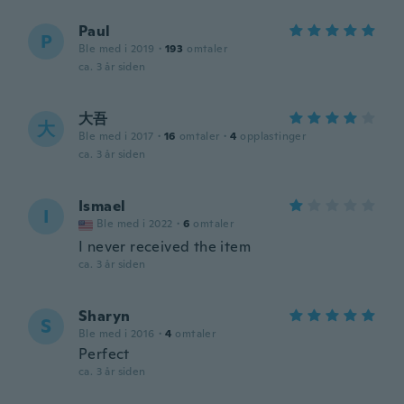
Paul
P
Ble med i 2019
·
193
omtaler
ca. 3 år siden
大吾
大
Ble med i 2017
·
16
omtaler
·
4
opplastinger
ca. 3 år siden
Ismael
I
Ble med i 2022
·
6
omtaler
I never received the item
ca. 3 år siden
Sharyn
S
Ble med i 2016
·
4
omtaler
Perfect
ca. 3 år siden