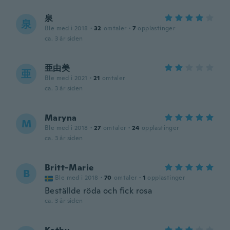
泉
泉
Ble med i 2018
·
32
omtaler
·
7
opplastinger
ca. 3 år siden
亜由美
亜
Ble med i 2021
·
21
omtaler
ca. 3 år siden
Maryna
M
Ble med i 2018
·
27
omtaler
·
24
opplastinger
ca. 3 år siden
Britt-Marie
B
Ble med i 2018
·
70
omtaler
·
1
opplastinger
Beställde röda och fick rosa
ca. 3 år siden