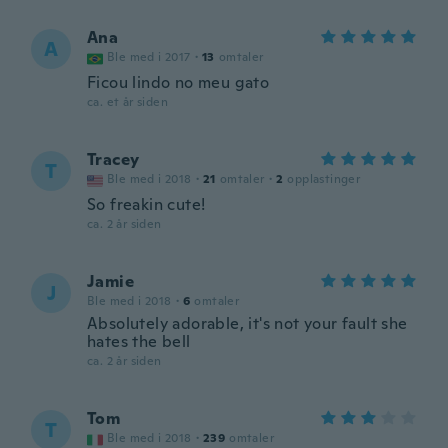
Ana
A
Ble med i 2017
·
13
omtaler
Ficou lindo no meu gato
ca. et år siden
Tracey
T
Ble med i 2018
·
21
omtaler
·
2
opplastinger
So freakin cute!
ca. 2 år siden
Jamie
J
Ble med i 2018
·
6
omtaler
Absolutely adorable, it's not your fault she
hates the bell
ca. 2 år siden
Tom
T
Ble med i 2018
·
239
omtaler