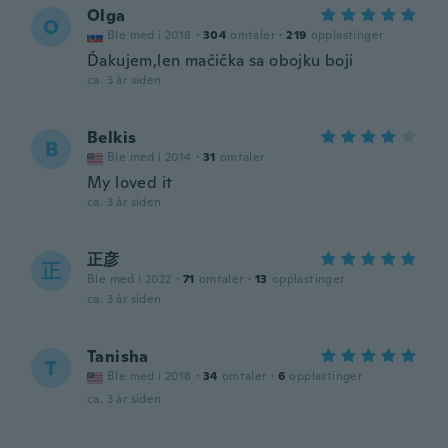
Olga
O
Ble med i 2018
·
304
omtaler
·
219
opplastinger
Ďakujem,len mačička sa obojku boji
ca. 3 år siden
Belkis
B
Ble med i 2014
·
31
omtaler
My loved it
ca. 3 år siden
正彦
正
Ble med i 2022
·
71
omtaler
·
13
opplastinger
ca. 3 år siden
Tanisha
T
Ble med i 2018
·
34
omtaler
·
6
opplastinger
ca. 3 år siden