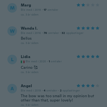
Marg
M
Ble med i 2019
·
17
omtaler
ca. 3 år siden
Wanda I.
W
Ble med i 2016
·
70
omtaler
·
32
opplastinger
Bellos
ca. 3 år siden
Lidia
L
Ble med i 2020
·
1
omtaler
Carino 🥰
ca. 3 år siden
Angel
A
Ble med i 2019
·
4
omtaler
·
2
opplastinger
The bow was too small in my opinion but
other than that, super lovely!
ca. 3 år siden