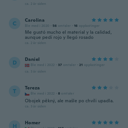
ca. 2 år siden
Carolina
C
Ble med i 2020
·
56
omtaler
·
16
opplastinger
Me gustó mucho el material y la calidad,
aunque pedí rojo y llegó rosado
ca. 2 år siden
Daniel
D
Ble med i 2022
·
37
omtaler
·
21
opplastinger
ca. 3 år siden
Tereza
T
Ble med i 2022
·
8
omtaler
Obojek pěkný, ale mašle po chvíli upadla.
ca. 3 år siden
Homer
H