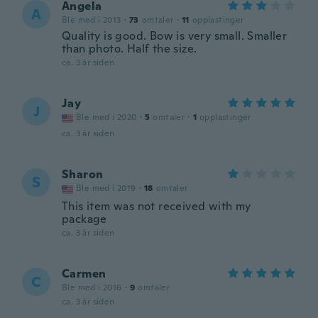
Angela
A
Ble med i 2013
·
73
omtaler
·
11
opplastinger
Quality is good. Bow is very small. Smaller
than photo. Half the size.
ca. 3 år siden
Jay
J
Ble med i 2020
·
5
omtaler
·
1
opplastinger
ca. 3 år siden
Sharon
S
Ble med i 2019
·
18
omtaler
This item was not received with my
package
ca. 3 år siden
Carmen
C
Ble med i 2016
·
9
omtaler
ca. 3 år siden