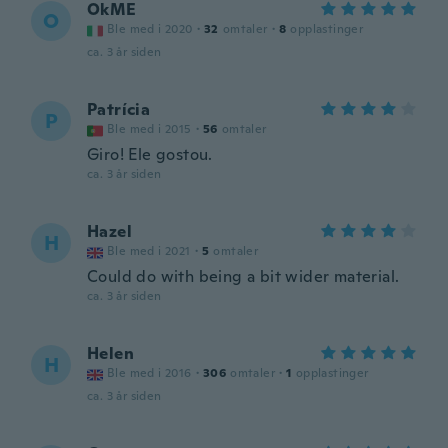
OkME
O
Ble med i 2020
·
32
omtaler
·
8
opplastinger
ca. 3 år siden
Patrícia
P
Ble med i 2015
·
56
omtaler
Giro! Ele gostou.
ca. 3 år siden
Hazel
H
Ble med i 2021
·
5
omtaler
Could do with being a bit wider material.
ca. 3 år siden
Helen
H
Ble med i 2016
·
306
omtaler
·
1
opplastinger
ca. 3 år siden