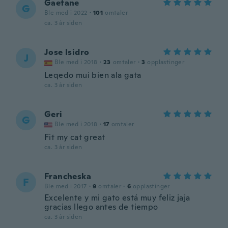
Gaetane
G
Ble med i 2022
·
101
omtaler
ca. 3 år siden
Jose Isidro
J
Ble med i 2018
·
23
omtaler
·
3
opplastinger
Leqedo mui bien ala gata
ca. 3 år siden
Geri
G
Ble med i 2018
·
17
omtaler
Fit my cat great
ca. 3 år siden
Francheska
F
Ble med i 2017
·
9
omtaler
·
6
opplastinger
Excelente y mi gato está muy feliz jaja
gracias llego antes de tiempo
ca. 3 år siden