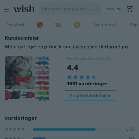
Logg inn
Populært
Nylig sett på
Pop
Kundeomtaler
Mote nytt kjæledyr bue krage nylon bånd flerfarget justerbar med bjeller kjæledyr smykker katt krage sikkerhet spenne （9 farger）
Helhetsinntrykk
4.4
1631 vurderinger
Vis produktdetaljer
vurderinger
1,151
231