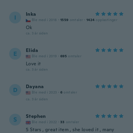
Inka
I
Ble med i 2018
·
1559
omtaler
·
1424
opplastinger
Ok
ca. 3 år siden
Elida
E
Ble med i 2019
·
695
omtaler
Love it
ca. 3 år siden
Dayana
D
Ble med i 2023
·
6
omtaler
ca. 3 år siden
Stephen
S
Ble med i 2022
·
33
omtaler
5 Stars , great item , she loved it , many