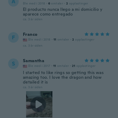
A
Ble med i 2018
·
6
omtaler
·
2
opplastinger
El producto nunca llego a mi domicilio y
aparece como entregado
ca. 3 år siden
Franco
F
Ble med i 2018
·
11
omtaler
·
2
opplastinger
ca. 3 år siden
Samantha
S
Ble med i 2017
·
11
omtaler
·
21
opplastinger
I started to like rings so getting this was
amazing too. I love the dragon and how
detailed it is
ca. 3 år siden