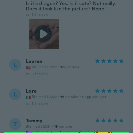
Is it a dragon? Yes. Is it cute? Not really.
Does it look like the picture? Nope.
ca. 3 år siden
Lauren
L
Ble med i 2022
·
30
omtaler
ca. 3 år siden
Lore
L
Ble med i 2022
·
14
omtaler
·
1
opplastinger
ca. 3 år siden
Tammy
T
Ble med i 2021
·
19
omtaler