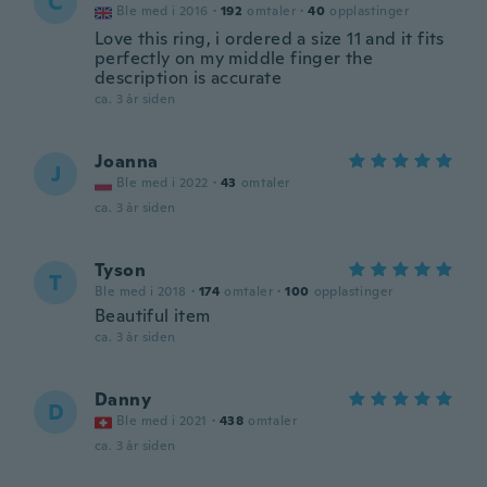
C
Ble med i 2016
·
192
omtaler
·
40
opplastinger
Love this ring, i ordered a size 11 and it fits
perfectly on my middle finger the
description is accurate
ca. 3 år siden
Joanna
J
Ble med i 2022
·
43
omtaler
ca. 3 år siden
Tyson
T
Ble med i 2018
·
174
omtaler
·
100
opplastinger
Beautiful item
ca. 3 år siden
Danny
D
Ble med i 2021
·
438
omtaler
ca. 3 år siden