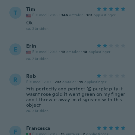
Tim
T
Ble med i 2018
·
346
omtaler
·
301
opplastinger
Ok
ca. 2 år siden
Erin
E
Ble med i 2018
·
19
omtaler
·
10
opplastinger
ca. 2 år siden
Rob
R
Ble med i 2017
·
792
omtaler
·
19
opplastinger
Fits perfectly and perfect 🥰 purple pity it
wasnt rose gold it went green on my finger
and I threw it away im disgusted with this
object
ca. 2 år siden
Francesca
F
Ble med i 2017
·
15
omtaler
·
2
opplastinger