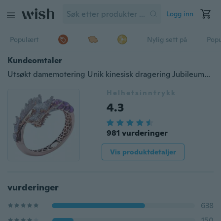
Logg inn
Populært
Nylig sett på
Pop
Kundeomtaler
Utsøkt damemotering Unik kinesisk dragering Jubileumsgave Forlovelsesfest Bryllupssmykker Ringstørrelse 5-11
Helhetsinntrykk
4.3
981 vurderinger
Vis produktdetaljer
vurderinger
638
150