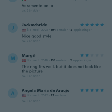
Veramente bello
ca. 2 år siden
Jackmcbride
J
Ble med i 2023
·
101
omtaler
·
2
opplastinger
Nice good style.
ca. 2 år siden
Margit
M
Ble med i 2018
·
131
omtaler
·
2
opplastinger
The ring fits well, but it does not look like
the picture
ca. 3 år siden
Angela Maria de Araujo
A
Ble med i 2022
·
27
omtaler
ca. 3 år siden