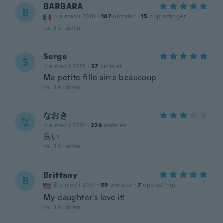
BARBARA
B
Ble med i 2018
·
107
omtaler
·
15
opplastinger
ca. 3 år siden
Serge
S
Ble med i 2023
·
57
omtaler
Ma petite fille aime beaucoup
ca. 3 år siden
なおき
な
Ble med i 2021
·
229
omtaler
良い
ca. 3 år siden
Brittany
B
Ble med i 2017
·
39
omtaler
·
7
opplastinger
My daughter's love it!
ca. 3 år siden