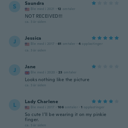
Saundra
S
Ble med i 2021
·
12
omtaler
NOT RECEIVED!!!
ca. 3 år siden
Jessica
J
Ble med i 2017
·
61
omtaler
·
4
opplastinger
ca. 3 år siden
Jane
J
Ble med i 2020
·
23
omtaler
Looks nothing like the picture
ca. 3 år siden
Lady Charlene
L
Ble med i 2017
·
106
omtaler
·
1
opplastinger
So cute I’ll be wearing it on my pinkie
finger.
ca. 3 år siden