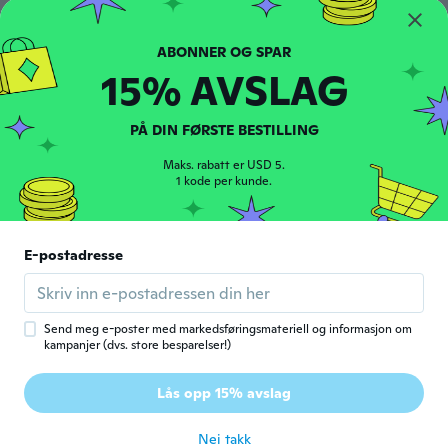
Exquisitely made, I love it, thank you
ca. 3 år siden
15% AVSLAG
V
V
Ble med i 2018
·
112
omtaler
·
28
opplastinger
ca. 3 år siden
PÅ DIN FØRSTE BESTILLING
Maks. rabatt er USD 5.
Michelle
1 kode per kunde.
M
Ble med i 2021
·
22
omtaler
ca. 3 år siden
E-postadresse
Haylee
H
Ble med i 2019
·
6
omtaler
ca. 3 år siden
Send meg e-poster med markedsføringsmateriell og informasjon om
kampanjer (dvs. store besparelser!)
Calixto
C
Lås opp 15% avslag
Ble med i 2021
·
211
omtaler
·
131
opplastinger
ca. 3 år siden
Nei takk