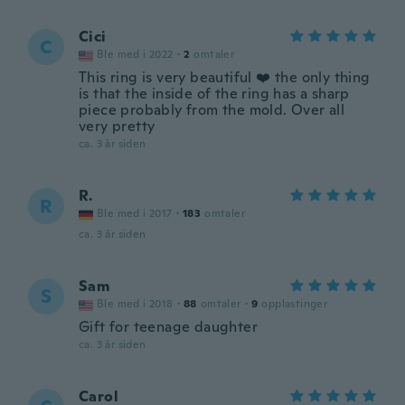
Cici
C
Ble med i 2022
·
2
omtaler
This ring is very beautiful ❤️ the only thing
is that the inside of the ring has a sharp
piece probably from the mold. Over all
very pretty
ca. 3 år siden
R.
R
Ble med i 2017
·
183
omtaler
ca. 3 år siden
Sam
S
Ble med i 2018
·
88
omtaler
·
9
opplastinger
Gift for teenage daughter
ca. 3 år siden
Carol