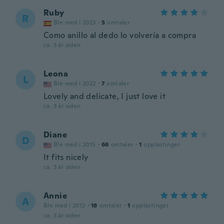
Ruby
R
Ble med i 2023
·
5
omtaler
Como anillo al dedo lo volvería a compra
ca. 3 år siden
Leona
L
Ble med i 2022
·
7
omtaler
Lovely and delicate, I just love it
ca. 3 år siden
Diane
D
Ble med i 2015
·
66
omtaler
·
1
opplastinger
It fits nicely
ca. 3 år siden
Annie
A
Ble med i 2012
·
18
omtaler
·
1
opplastinger
ca. 3 år siden