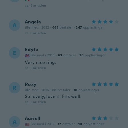
ca. 3 år siden
Angela
A
Ble med i 2022
·
663
omtaler
·
247
opplastinger
ca. 3 år siden
Edyta
E
Ble med i 2018
·
63
omtaler
·
28
opplastinger
Very nice ring.
ca. 3 år siden
Roxy
R
Ble med i 2016
·
66
omtaler
·
18
opplastinger
So lovely, love it. Fits well.
ca. 3 år siden
Auriell
A
Ble med i 2012
·
17
omtaler
·
10
opplastinger