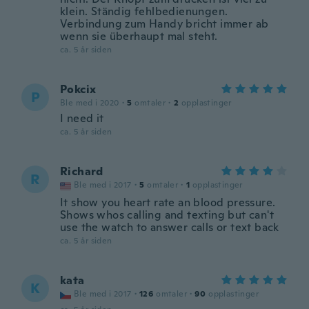
klein. Ständig fehlbedienungen.
Verbindung zum Handy bricht immer ab
wenn sie überhaupt mal steht.
ca. 5 år siden
Pokcix
P
Ble med i 2020
·
5
omtaler
·
2
opplastinger
I need it
ca. 5 år siden
Richard
R
Ble med i 2017
·
5
omtaler
·
1
opplastinger
It show you heart rate an blood pressure.
Shows whos calling and texting but can't
use the watch to answer calls or text back
ca. 5 år siden
kata
K
Ble med i 2017
·
126
omtaler
·
90
opplastinger