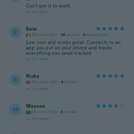
Can't get it to work
ca. 4 år siden
Eoin
E
Ble med i 2019
·
29
omtaler
·
4
opplastinger
Low cost and works great. Connects to an
app you put on your phone and tracks
everything you need tracked
ca. 5 år siden
Ricky
R
Ble med i 2020
·
4
omtaler
ca. 5 år siden
Maycon
M
Ble med i 2020
·
3
omtaler
ca. 5 år siden