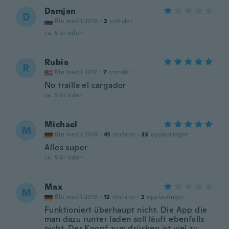
Damjan
D
Ble med i 2019
·
2
omtaler
ca. 5 år siden
Rubia
R
Ble med i 2017
·
7
omtaler
No traílla el cargador
ca. 5 år siden
Michael
M
Ble med i 2014
·
41
omtaler
·
33
opplastinger
Alles super
ca. 5 år siden
Max
M
Ble med i 2019
·
12
omtaler
·
2
opplastinger
Funktioniert überhaupt nicht. Die App die
man dazu runter laden soll läuft ebenfalls
nicht. Der Knopf zum drücken ist viel zu