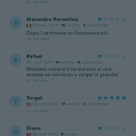
ca. 3 år siden
Alexandra florentina
A
Ble med i 2017
·
14
omtaler
·
5
opplastinger
Dopo 1 settimana nn funzionava più
ca. 3 år siden
Rafael
R
Ble med i 2019
·
14
omtaler
·
6
opplastinger
Malísimo compré 2 no duraron ni una
semana no volvieron a cargar ni prender
ca. 3 år siden
Yorgel
Y
Ble med i 2022
·
13
omtaler
·
2
opplastinger
ca. 3 år siden
Diane
D
Ble med i 2017
·
8
omtaler