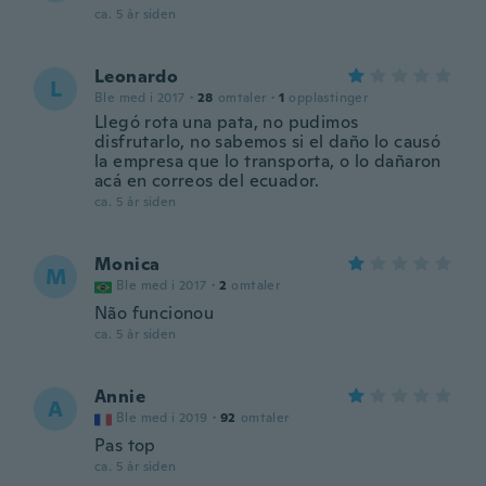
ca. 5 år siden
Leonardo
L
Ble med i 2017
·
28
omtaler
·
1
opplastinger
Llegó rota una pata, no pudimos
disfrutarlo, no sabemos si el daño lo causó
la empresa que lo transporta, o lo dañaron
acá en correos del ecuador.
ca. 5 år siden
Monica
M
Ble med i 2017
·
2
omtaler
Não funcionou
ca. 5 år siden
Annie
A
Ble med i 2019
·
92
omtaler
Pas top
ca. 5 år siden