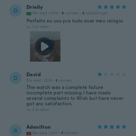
Drielly
D
Ble med i 2019
·
3
omtaler
·
2
opplastinger
Perfeito eu uso pra tudo esse meu relógio
ca. 5 år siden
David
D
Ble med i 2018
·
1
omtaler
The watch was a complete failure
incomplete part missing.I have made
several complaints to Wish but have never
got any satisfaction.
ca. 5 år siden
Adenilton
A
Ble med i 2017
·
7
omtaler