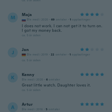
ca. 5 år siden
Maja
M
Ble med i 2020
·
69
omtaler
·
1
opplastinger
I does not work. I can not get it to turn on.
I got my money back.
ca. 5 år siden
Jan
J
Ble med i 2019
·
22
omtaler
·
1
opplastinger
ca. 5 år siden
Kenny
K
Ble med i 2020
·
6
omtaler
Great little watch. Daughter loves it.
ca. 5 år siden
Artur
A
Ble med i 2016
·
5
omtaler