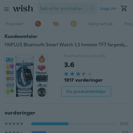
Logg inn
Populært
Nylig sett på
Pop
Kundeomtaler
116PLUS Bluetooth Smart Watch 1,3 tommer TFT fargeskjerm IP67 Vanntett Sport Pulsmåler Fitness Fargeskjerm Aktivitetsspor Smartwatch Sport For Android IOS PK Fitbit Charge 2 Fitbit Versa Apple watch 4
Helhetsinntrykk
3.6
1817 vurderinger
Vis produktdetaljer
vurderinger
800
314