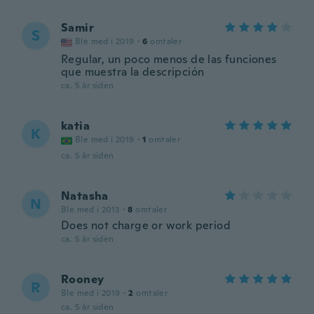
Samir
S
Ble med i 2019
·
6
omtaler
Regular, un poco menos de las funciones
que muestra la descripción
ca. 5 år siden
katia
K
Ble med i 2019
·
1
omtaler
ca. 5 år siden
Natasha
N
Ble med i 2013
·
8
omtaler
Does not charge or work period
ca. 5 år siden
Rooney
R
Ble med i 2019
·
2
omtaler
ca. 5 år siden