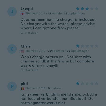
Jacqui
J
Ble med i 2017
·
48
omtaler
·
1
opplastinger
Does not mention if a charger is included.
No charger with the watch, please advise
where I can get one from please.
ca. 3 år siden
Chris
C
Ble med i 2018
·
751
omtaler
·
23
opplastinger
Won't charge or turn on!! Not sent with
charger so idk if that's why but complete
waste of my money!!!
ca. 3 år siden
phil
P
Ble med i 2019
·
9
omtaler
Krijg geen verbinding met de app ook Al is
het toestel verbonden met Bluetooth De
hartslagmeter werkt niet