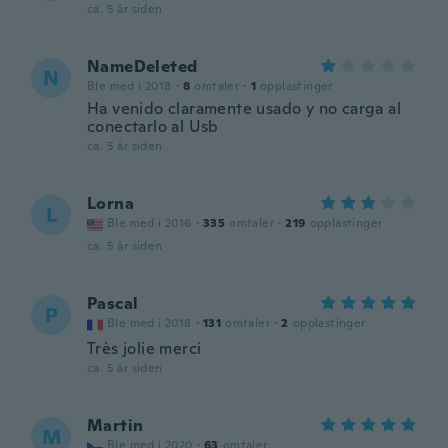
ca. 5 år siden
NameDeleted
N
Ble med i 2018
·
8
omtaler
·
1
opplastinger
Ha venido claramente usado y no carga al
conectarlo al Usb
ca. 5 år siden
Lorna
L
Ble med i 2016
·
335
omtaler
·
219
opplastinger
ca. 5 år siden
Pascal
P
Ble med i 2018
·
131
omtaler
·
2
opplastinger
Très jolie merci
ca. 5 år siden
Martin
M
Ble med i 2020
·
63
omtaler