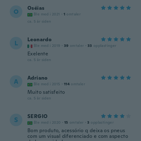
Oséias
O
Ble med i 2021
·
1
omtaler
ca. 5 år siden
Leonardo
L
Ble med i 2019
·
39
omtaler
·
33
opplastinger
Exelente
ca. 5 år siden
Adriano
A
Ble med i 2015
·
114
omtaler
Muito satisfeito
ca. 5 år siden
SERGIO
S
Ble med i 2020
·
15
omtaler
·
3
opplastinger
Bom produto, acessório q deixa os pneus
com um visual diferenciado e com aspecto