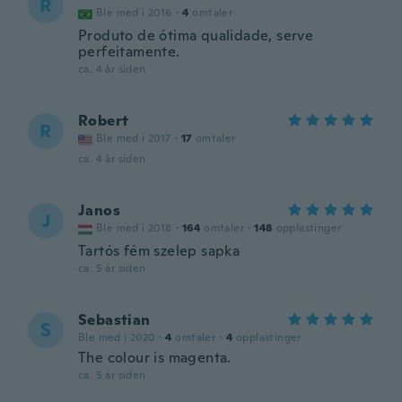
R
Ble med i 2016
·
4
omtaler
Produto de ótima qualidade, serve
perfeitamente.
ca. 4 år siden
Robert
R
Ble med i 2017
·
17
omtaler
ca. 4 år siden
Janos
J
Ble med i 2018
·
164
omtaler
·
148
opplastinger
Tartós fém szelep sapka
ca. 5 år siden
Sebastian
S
Ble med i 2020
·
4
omtaler
·
4
opplastinger
The colour is magenta.
ca. 5 år siden