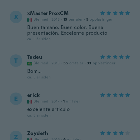
xMasterProxCM
X
Ble med i 2018
·
13
omtaler
·
5
opplastinger
Buen tamaño. Buen color. Buena
presentación. Excelente producto
ca. 5 år siden
Tadeu
T
Ble med i 2015
·
55
omtaler
·
33
opplastinger
Bom...
ca. 5 år siden
erick
E
Ble med i 2017
·
1
omtaler
excelente articulo
ca. 5 år siden
Zoydeth
Z
Ble med i 2016
·
4
omtaler