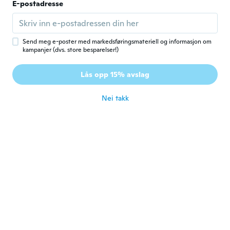
E-postadresse
秀樹
秀
Ble med i 2019
·
5
omtaler
写真より小さい。
ca. 5 år siden
Send meg e-poster med markedsføringsmateriell og informasjon om
kampanjer (dvs. store besparelser!)
Karl
K
Lås opp 15% avslag
Ble med i 2015
·
55
omtaler
ca. 5 år siden
Nei takk
Walkiria
W
Ble med i 2019
·
14
omtaler
·
4
opplastinger
Excelente
ca. 5 år siden
Vinicius
V
Ble med i 2013
·
1
omtaler
ca. 5 år siden