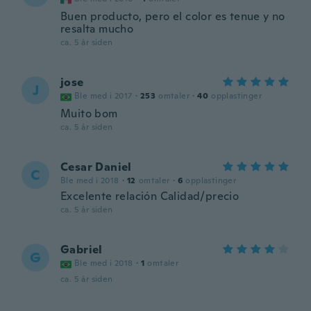
Buen producto, pero el color es tenue y no
resalta mucho
ca. 5 år siden
jose
J
Ble med i 2017
·
253
omtaler
·
40
opplastinger
Muito bom
ca. 5 år siden
Cesar Daniel
C
Ble med i 2018
·
12
omtaler
·
6
opplastinger
Excelente relación Calidad/precio
ca. 5 år siden
Gabriel
G
Ble med i 2018
·
1
omtaler
ca. 5 år siden