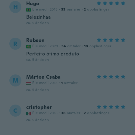
Hugo
H
Ble med i 2018
·
33
omtaler
·
2
opplastinger
Belezinhaa
ca. 5 år siden
Robson
R
Ble med i 2020
·
34
omtaler
·
10
opplastinger
Perfeito ótimo produto
ca. 5 år siden
Márton Csaba
M
Ble med i 2018
·
1
omtaler
ca. 5 år siden
cristopher
C
Ble med i 2018
·
36
omtaler
·
2
opplastinger
ca. 5 år siden