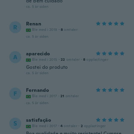
de bem cuidado
ca. 5 år siden
Renan
R
Ble med i 2018
·
8
omtaler
ca. 5 år siden
aparecido
A
Ble med i 2015
·
22
omtaler
·
8
opplastinger
Gostei do produto
ca. 5 år siden
Fernando
F
Ble med i 2017
·
21
omtaler
ca. 5 år siden
satisfação
S
Ble med i 2017
·
4
omtaler
·
2
opplastinger
Boa qualidade e muito resistente! Cumpre