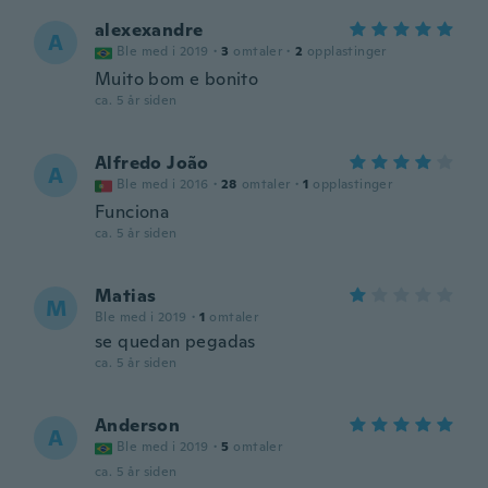
alexexandre
A
Ble med i 2019
·
3
omtaler
·
2
opplastinger
Muito bom e bonito
ca. 5 år siden
Alfredo João
A
Ble med i 2016
·
28
omtaler
·
1
opplastinger
Funciona
ca. 5 år siden
Matias
M
Ble med i 2019
·
1
omtaler
se quedan pegadas
ca. 5 år siden
Anderson
A
Ble med i 2019
·
5
omtaler
ca. 5 år siden