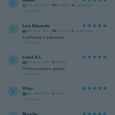
Gábor
G
Ble med i 2017
·
174
omtaler
·
9
opplastinger
ca. 5 år siden
Luiz Eduardo
L
Ble med i 2016
·
59
omtaler
·
3
opplastinger
Conforme o esperado
ca. 5 år siden
Celso A L
C
Ble med i 2015
·
2
omtaler
Ótimo produto gostei
ca. 5 år siden
Vitor
V
Ble med i 2016
·
3
omtaler
ca. 5 år siden
Mirelle