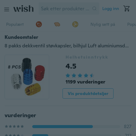
Logg inn
Populært
Nylig sett på
Pop
Kundeomtaler
8 pakks dekkventil støvkapsler, bilhjul Luft aluminiumsdeksler, 5 farger
Helhetsinntrykk
4.5
1199 vurderinger
Vis produktdetaljer
vurderinger
827
212