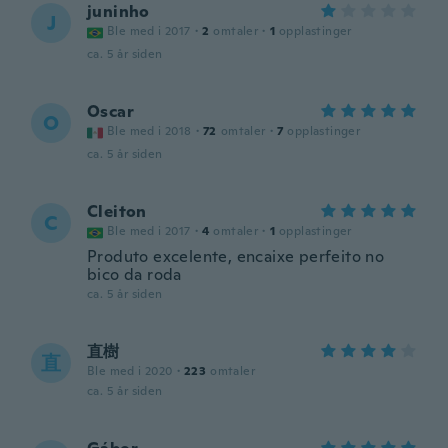
juninho
J
Ble med i 2017
·
2
omtaler
·
1
opplastinger
ca. 5 år siden
Oscar
O
Ble med i 2018
·
72
omtaler
·
7
opplastinger
ca. 5 år siden
Cleiton
C
Ble med i 2017
·
4
omtaler
·
1
opplastinger
Produto excelente, encaixe perfeito no
bico da roda
ca. 5 år siden
直樹
直
Ble med i 2020
·
223
omtaler
ca. 5 år siden