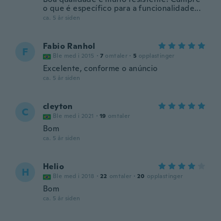
o que é específico para a funcionalidade...
ca. 5 år siden
Fabio Ranhol
F
Ble med i 2015
·
7
omtaler
·
5
opplastinger
Excelente, conforme o anúncio
ca. 5 år siden
cleyton
C
Ble med i 2021
·
19
omtaler
Bom
ca. 5 år siden
Helio
H
Ble med i 2018
·
22
omtaler
·
20
opplastinger
Bom
ca. 5 år siden