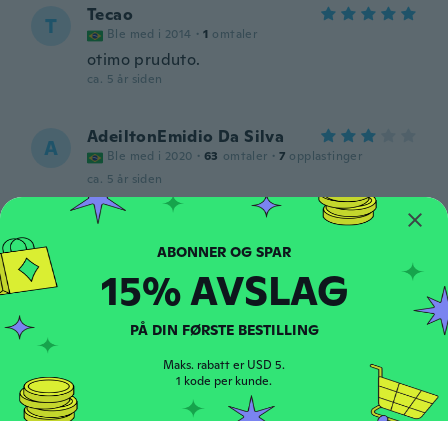
Tecao
T
Ble med i 2014
·
1
omtaler
otimo pruduto.
ca. 5 år siden
AdeiltonEmidio Da Silva
A
Ble med i 2020
·
63
omtaler
·
7
opplastinger
ca. 5 år siden
Jussara
J
Ble med i 2016
·
85
omtaler
15% AVSLAG
ca. 5 år siden
PÅ DIN FØRSTE BESTILLING
Vico
V
Ble med i 2019
·
23
omtaler
·
18
opplastinger
Maks. rabatt er USD 5.
Están bien
1 kode per kunde.
ca. 5 år siden