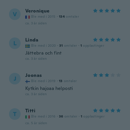
Veronique
V
Ble med i 2015
·
134
omtaler
ca. 3 år siden
Linda
L
Ble med i 2020
·
31
omtaler
·
1
opplastinger
Jättebra och fint
ca. 3 år siden
Joonas
J
Ble med i 2019
·
13
omtaler
Kytkin hajoaa helposti
ca. 3 år siden
Titti
T
Ble med i 2016
·
36
omtaler
·
1
opplastinger
ca. 5 år siden