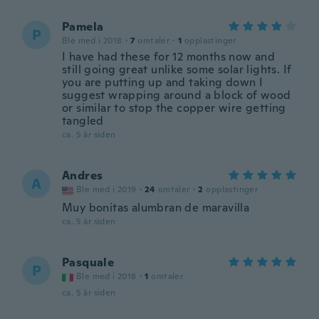
Pamela
P
Ble med i 2018
·
7
omtaler
·
1
opplastinger
I have had these for 12 months now and
still going great unlike some solar lights. If
you are putting up and taking down I
suggest wrapping around a block of wood
or similar to stop the copper wire getting
tangled
ca. 5 år siden
Andres
A
Ble med i 2019
·
24
omtaler
·
2
opplastinger
Muy bonitas alumbran de maravilla
ca. 5 år siden
Pasquale
P
Ble med i 2018
·
1
omtaler
ca. 5 år siden