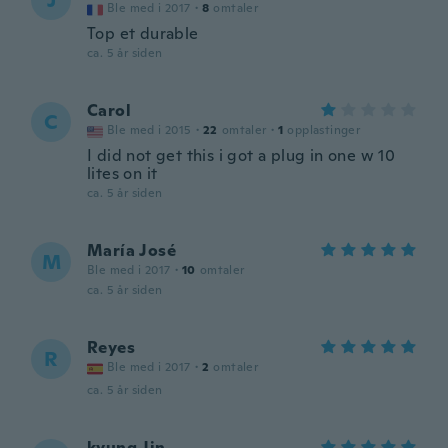
J
Ble med i 2017
·
8
omtaler
Top et durable
ca. 5 år siden
Carol
C
Ble med i 2015
·
22
omtaler
·
1
opplastinger
I did not get this i got a plug in one w 10
lites on it
ca. 5 år siden
María José
M
Ble med i 2017
·
10
omtaler
ca. 5 år siden
Reyes
R
Ble med i 2017
·
2
omtaler
ca. 5 år siden
kyung Jin