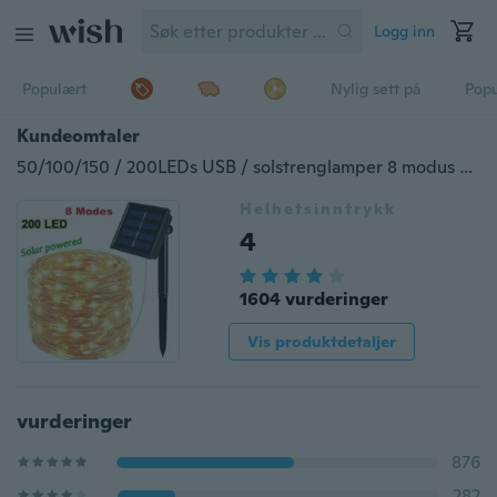
Logg inn
Populært
Nylig sett på
Pop
Kundeomtaler
50/100/150 / 200LEDs USB / solstrenglamper 8 modus Solcelledrevne kobbertråd fe-lys IP65 Vanntett innendørs utendørsbelysning for hjem, hage, fest, sti, soverom, bryllup, jul, DIY Decora
Helhetsinntrykk
4
1604 vurderinger
Vis produktdetaljer
vurderinger
876
282