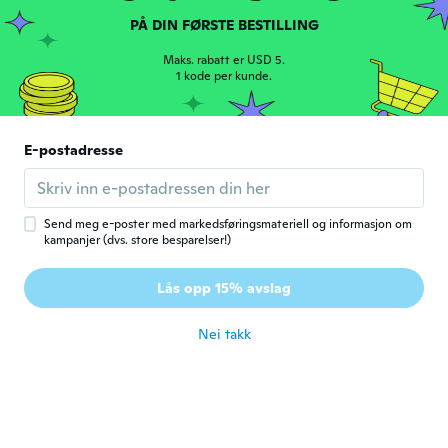
PÅ DIN FØRSTE BESTILLING
Tim
T
Maks. rabatt er USD 5.
Ble med i 2019
·
389
omtaler
1 kode per kunde.
ca. 5 år siden
Jeff
E-postadresse
J
Ble med i 2017
·
46
omtaler
·
1
opplastinger
ca. 5 år siden
Send meg e-poster med markedsføringsmateriell og informasjon om
kampanjer (dvs. store besparelser!)
Paola
P
Ble med i 2014
·
28
omtaler
Lås opp 15% avslag
ca. 5 år siden
Nei takk
Václav
V
Ble med i 2018
·
7
omtaler
·
1
opplastinger
ca. 5 år siden