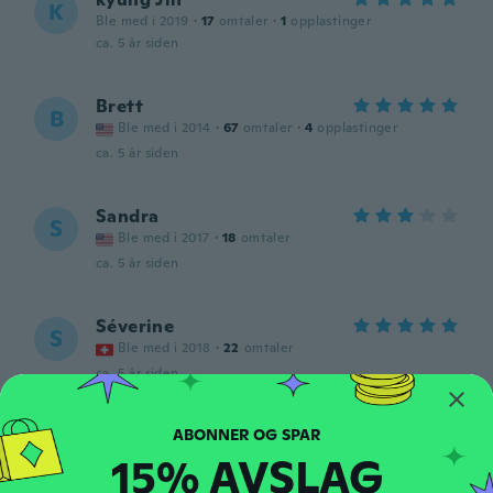
K
Ble med i 2019
·
17
omtaler
·
1
opplastinger
ca. 5 år siden
Brett
B
Ble med i 2014
·
67
omtaler
·
4
opplastinger
ca. 5 år siden
Sandra
S
Ble med i 2017
·
18
omtaler
ca. 5 år siden
Séverine
S
Ble med i 2018
·
22
omtaler
ca. 5 år siden
Mustafa
M
15% AVSLAG
Ble med i 2017
·
52
omtaler
ca. 5 år siden