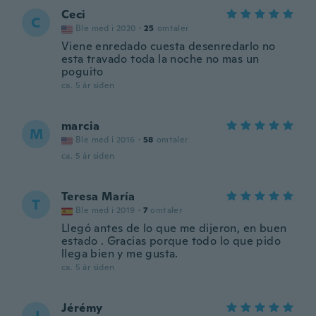
Ceci
C
Ble med i 2020
·
25
omtaler
Viene enredado cuesta desenredarlo no
esta travado toda la noche no mas un
poguito
ca. 5 år siden
marcia
M
Ble med i 2016
·
58
omtaler
ca. 5 år siden
Teresa María
T
Ble med i 2019
·
7
omtaler
Llegó antes de lo que me dijeron, en buen
estado . Gracias porque todo lo que pido
llega bien y me gusta.
ca. 5 år siden
Jérémy