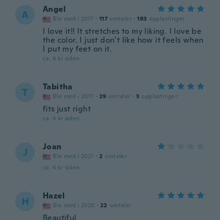
Angel
A
Ble med i 2017
·
117
omtaler
·
183
opplastinger
I love it!! It stretches to my liking. I love be
the color. I just don’t like how it feels when
I put my feet on it.
ca. 4 år siden
Tabitha
T
Ble med i 2017
·
29
omtaler
·
3
opplastinger
fits just right
ca. 4 år siden
Joan
J
Ble med i 2021
·
2
omtaler
ca. 4 år siden
Hazel
H
Ble med i 2020
·
22
omtaler
Beautiful