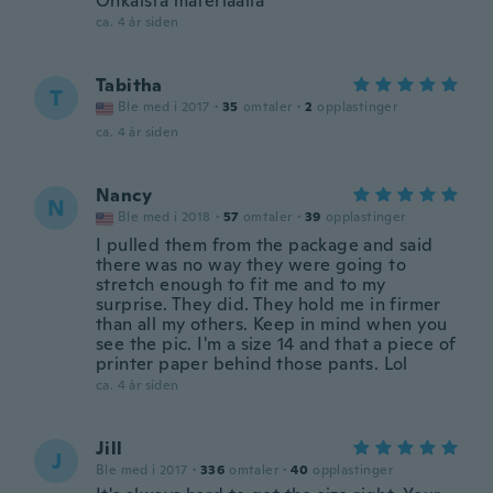
Ohkaista materiaalia
ca. 4 år siden
Tabitha
T
Ble med i 2017
·
35
omtaler
·
2
opplastinger
ca. 4 år siden
Nancy
N
Ble med i 2018
·
57
omtaler
·
39
opplastinger
I pulled them from the package and said
there was no way they were going to
stretch enough to fit me and to my
surprise. They did. They hold me in firmer
than all my others. Keep in mind when you
see the pic. I'm a size 14 and that a piece of
printer paper behind those pants. Lol
ca. 4 år siden
Jill
J
Ble med i 2017
·
336
omtaler
·
40
opplastinger