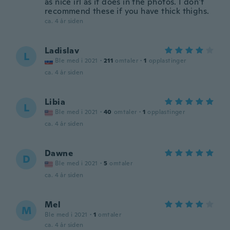
as nice irl as it does in the photos. I don't
recommend these if you have thick thighs.
ca. 4 år siden
Ladislav
L
Ble med i 2021
·
211
omtaler
·
1
opplastinger
ca. 4 år siden
Libia
L
Ble med i 2021
·
40
omtaler
·
1
opplastinger
ca. 4 år siden
Dawne
D
Ble med i 2021
·
5
omtaler
ca. 4 år siden
Mel
M
Ble med i 2021
·
1
omtaler
ca. 4 år siden