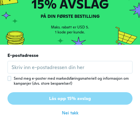
15% AVSLAG
ca. 4 år siden
PÅ DIN FØRSTE BESTILLING
Erika
E
Ble med i 2017
·
22
omtaler
·
1
opplastinger
Maks. rabatt er USD 5.
ca. 4 år siden
1 kode per kunde.
Tracy
T
E-postadresse
Ble med i 2021
·
20
omtaler
Cute
ca. 4 år siden
Send meg e-poster med markedsføringsmateriell og informasjon om
kampanjer (dvs. store besparelser!)
zero
Z
Ble med i 2020
·
2
omtaler
Lås opp 15% avslag
There great, They fit perfectly
ca. 4 år siden
Nei takk
Holli
H
Ble med i 2020
·
1
omtaler
Love the colors