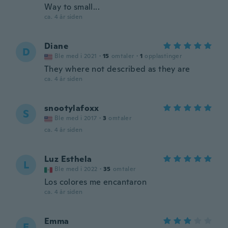
Way to small...
ca. 4 år siden
Diane
D
Ble med i 2021
·
15
omtaler
·
1
opplastinger
They where not described as they are
ca. 4 år siden
snootylafoxx
S
Ble med i 2017
·
3
omtaler
ca. 4 år siden
Luz Esthela
L
Ble med i 2022
·
35
omtaler
Los colores me encantaron
ca. 4 år siden
Emma
E