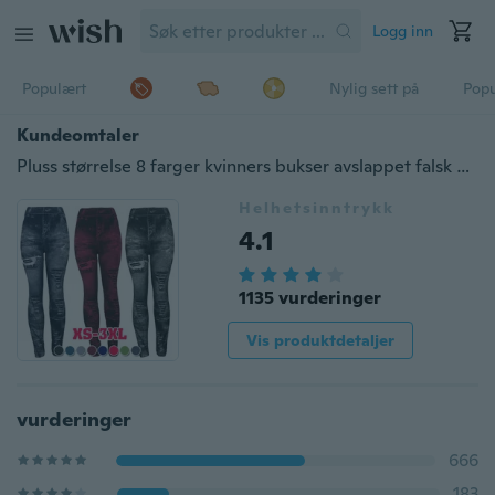
Logg inn
Populært
Nylig sett på
Pop
Kundeomtaler
Pluss størrelse 8 farger kvinners bukser avslappet falsk denim jeans rippet stretch yoga leggings damer høy midje denim trykk slank tynn tette bukser
Helhetsinntrykk
4.1
1135 vurderinger
Vis produktdetaljer
vurderinger
666
183