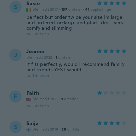
Susie
S
Ble med i 2017
·
137
omtaler
·
41
opplastinger
perfect but order twice your size im large
and ordered xx-large and glad i did ...very
comfy and slimming
ca. 3 år siden
Joanne
J
Ble med i 2022
·
1
omtaler
It fits perfectly, would I recommend family
and friends YES I would
ca. 3 år siden
Faith
F
Ble med i 2021
·
1
omtaler
ca. 3 år siden
Saija
S
Ble med i 2019
·
28
omtaler