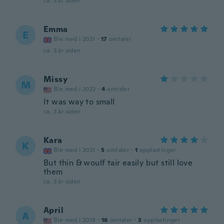
ca. 3 år siden
Emma
E
Ble med i 2021
·
17
omtaler
ca. 3 år siden
Missy
M
Ble med i 2022
·
4
omtaler
It was way to small
ca. 3 år siden
Kara
K
Ble med i 2021
·
5
omtaler
·
1
opplastinger
But thin & woulf tair easily but still love
them
ca. 3 år siden
April
A
Ble med i 2018
·
16
omtaler
·
3
opplastinger