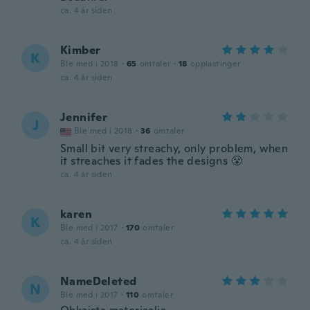
ca. 4 år siden
Kimber
K
Ble med i 2018
·
65
omtaler
·
18
opplastinger
ca. 4 år siden
Jennifer
J
Ble med i 2018
·
36
omtaler
Small bit very streachy, only problem, when
it streaches it fades the designs 😤
ca. 4 år siden
karen
K
Ble med i 2017
·
170
omtaler
ca. 4 år siden
NameDeleted
N
Ble med i 2017
·
110
omtaler