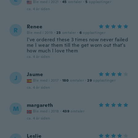
Ble med i 2021
·
45
omtaler
·
5
opplastinger
ca. 4 år siden
Renee
R
Ble med i 2019
·
23
omtaler
·
6
opplastinger
I've ordered these 3 times now never failed
me I wear them till the get worn out that's
how much I love them
ca. 4 år siden
Jaume
J
Ble med i 2017
·
180
omtaler
·
29
opplastinger
ca. 4 år siden
margareth
M
Ble med i 2018
·
439
omtaler
ca. 4 år siden
Leslie