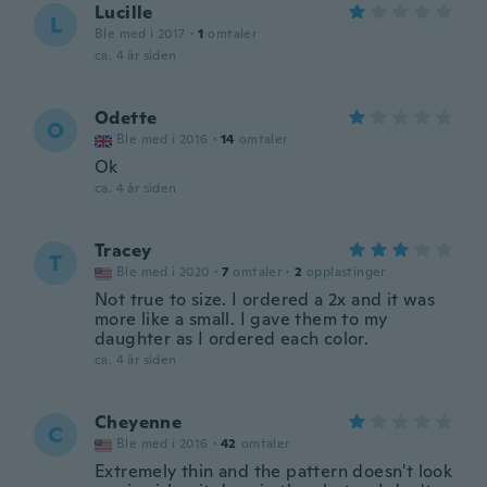
Lucille
L
Ble med i 2017
·
1
omtaler
ca. 4 år siden
Odette
O
Ble med i 2016
·
14
omtaler
Ok
ca. 4 år siden
Tracey
T
Ble med i 2020
·
7
omtaler
·
2
opplastinger
Not true to size. I ordered a 2x and it was
more like a small. I gave them to my
daughter as I ordered each color.
ca. 4 år siden
Cheyenne
C
Ble med i 2016
·
42
omtaler
Extremely thin and the pattern doesn't look