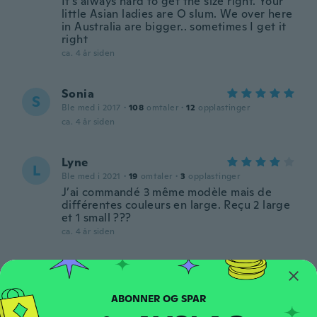
It's always hard to get the size right. Your
little Asian ladies are O slum. We over here
in Australia are bigger.. sometimes I get it
right
ca. 4 år siden
Sonia
S
Ble med i 2017
·
108
omtaler
·
12
opplastinger
ca. 4 år siden
Lyne
L
Ble med i 2021
·
19
omtaler
·
3
opplastinger
J’ai commandé 3 même modèle mais de
différentes couleurs en large. Reçu 2 large
et 1 small ???
ca. 4 år siden
Tiffany
T
Ble med i 2019
·
28
omtaler
Love them so much. Thick quality material.