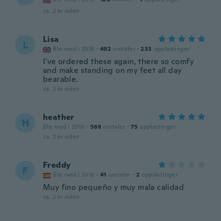
ca. 2 år siden
Lisa
L
Ble med i 2018
·
492
omtaler
·
233
opplastinger
I've ordered these again, there so comfy
and make standing on my feet all day
bearable.
ca. 2 år siden
heather
H
Ble med i 2016
·
588
omtaler
·
75
opplastinger
ca. 2 år siden
Freddy
F
Ble med i 2018
·
41
omtaler
·
2
opplastinger
Muy fino pequeño y muy mala calidad
ca. 2 år siden