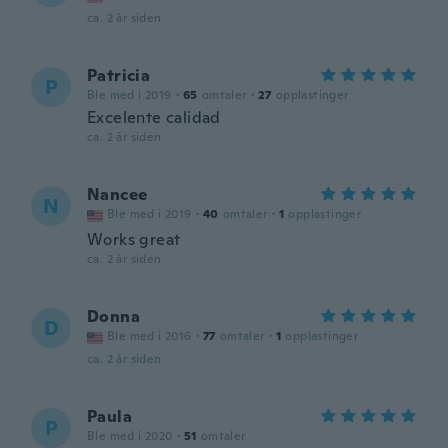
ca. 2 år siden
Patricia
P
Ble med i 2019
·
65
omtaler
·
27
opplastinger
Excelente calidad
ca. 2 år siden
Nancee
N
Ble med i 2019
·
40
omtaler
·
1
opplastinger
Works great
ca. 2 år siden
Donna
D
Ble med i 2016
·
77
omtaler
·
1
opplastinger
ca. 2 år siden
Paula
P
Ble med i 2020
·
51
omtaler