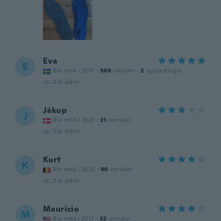
Eva
E
Ble med i 2015
·
599
omtaler
·
2
opplastinger
ca. 2 år siden
Jákup
J
Ble med i 2023
·
21
omtaler
ca. 2 år siden
Kurt
K
Ble med i 2020
·
90
omtaler
ca. 2 år siden
Mauricio
M
Ble med i 2017
·
32
omtaler