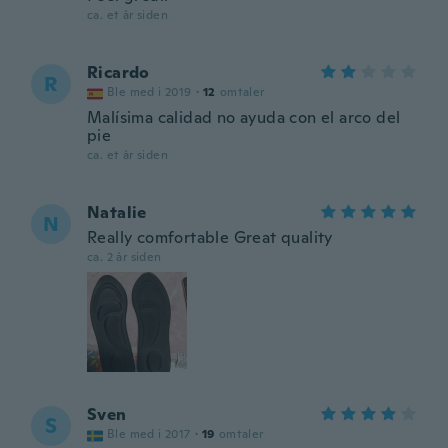
ca. et år siden
Ricardo
R
Ble med i 2019
·
12
omtaler
Malísima calidad no ayuda con el arco del
pie
ca. et år siden
Natalie
N
Really comfortable Great quality
ca. 2 år siden
Sven
S
Ble med i 2017
·
19
omtaler