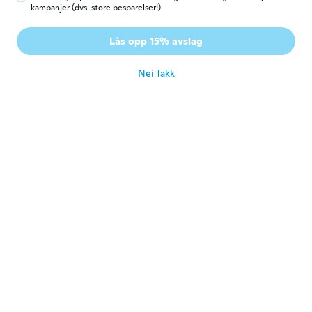
kampanjer (dvs. store besparelser!)
Olivier
O
Lås opp 15% avslag
Ble med i 2018
·
394
omtaler
ca. 2 år siden
Nei takk
Adem
A
Ble med i 2016
·
146
omtaler
·
8
opplastinger
ca. 2 år siden
Nicole
N
Ble med i 2022
·
127
omtaler
·
199
opplastinger
ca. 2 år siden
Jaroslav
J
Ble med i 2018
·
54
omtaler
·
26
opplastinger
Pohodlné
ca. 2 år siden