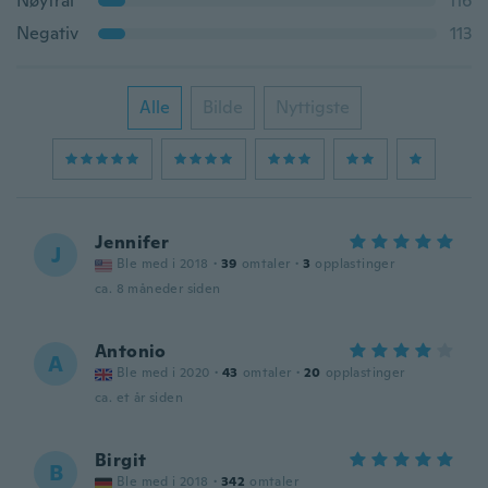
Nøytral
116
Negativ
113
Alle
Bilde
Nyttigste
Jennifer
J
Ble med i 2018
·
39
omtaler
·
3
opplastinger
ca. 8 måneder siden
Antonio
A
Ble med i 2020
·
43
omtaler
·
20
opplastinger
ca. et år siden
Birgit
B
Ble med i 2018
·
342
omtaler