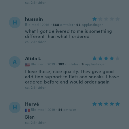
ca. 2 år siden
hussain
H
Ble med i 2016
·
568
omtaler
·
63
opplastinger
what I got delivered to me is something
different than what I ordered
ca. 2 år siden
Alida L
A
Ble med i 2019
·
189
omtaler
·
9
opplastinger
I love these, nice quality. They give good
addition support to flats and sneaks. I have
ordered before and would order again.
ca. 2 år siden
Hervé
H
Ble med i 2019
·
51
omtaler
Bien
ca. 2 år siden