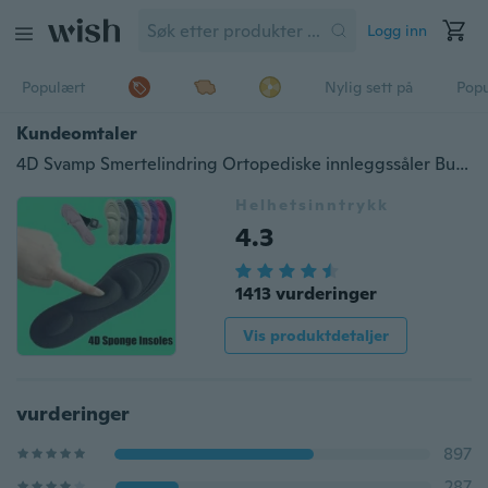
Logg inn
Populært
Nylig sett på
Pop
Kundeomtaler
4D Svamp Smertelindring Ortopediske innleggssåler Buestøtte Kutte sko Fotpute Såle
Helhetsinntrykk
4.3
1413 vurderinger
Vis produktdetaljer
vurderinger
897
287