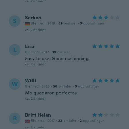
ca. 2 år siden
Serkan
S
Ble med i 2019
·
89
omtaler
·
3
opplastinger
ca. 2 år siden
Lisa
L
Ble med i 2017
·
19
omtaler
Easy to use. Good cushioning.
ca. 2 år siden
Willi
W
Ble med i 2020
·
30
omtaler
·
5
opplastinger
Me quedaron perfectas.
ca. 2 år siden
Britt Helen
B
Ble med i 2017
·
22
omtaler
·
2
opplastinger
ca. 2 år siden