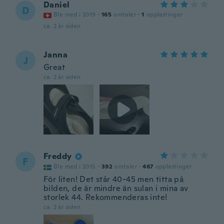
Daniel
D
Ble med i 2019
·
165
omtaler
·
1
opplastinger
ca. 2 år siden
Janna
J
Great
ca. 2 år siden
Freddy
F
Ble med i 2015
·
392
omtaler
·
467
opplastinger
För liten! Det står 40-45 men titta på
bilden, de är mindre än sulan i mina av
storlek 44. Rekommenderas inte!
ca. 2 år siden