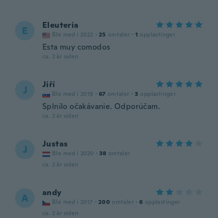
Eleuteria
E
Ble med i 2022
·
25
omtaler
·
1
opplastinger
Esta muy comodos
ca. 2 år siden
Jiří
J
Ble med i 2019
·
67
omtaler
·
3
opplastinger
Splnilo očakávanie. Odporúčam.
ca. 2 år siden
Justas
J
Ble med i 2020
·
38
omtaler
ca. 2 år siden
andy
A
Ble med i 2017
·
200
omtaler
·
6
opplastinger
ca. 2 år siden