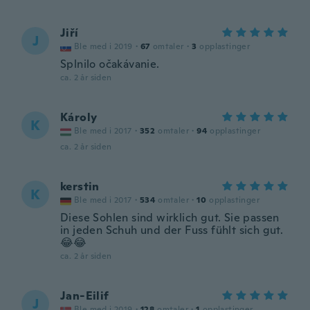
Jiří
J
Ble med i 2019
·
67
omtaler
·
3
opplastinger
Splnilo očakávanie.
ca. 2 år siden
Károly
K
Ble med i 2017
·
352
omtaler
·
94
opplastinger
ca. 2 år siden
kerstin
K
Ble med i 2017
·
534
omtaler
·
10
opplastinger
Diese Sohlen sind wirklich gut. Sie passen
in jeden Schuh und der Fuss fühlt sich gut.
😂😂
ca. 2 år siden
Jan-Eilif
J
Ble med i 2019
·
128
omtaler
·
1
opplastinger