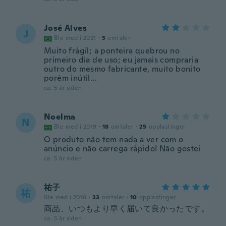
José Alves
J
Ble med i 2021
·
3
omtaler
Muito frágil; a ponteira quebrou no
primeiro dia de uso; eu jamais compraria
outro do mesmo fabricante, muito bonito
porém inútil...
ca. 5 år siden
Noelma
N
Ble med i 2019
·
18
omtaler
·
25
opplastinger
O produto não tem nada a ver com o
anúncio e não carrega rápido! Não gostei
ca. 5 år siden
祐子
祐
Ble med i 2018
·
33
omtaler
·
10
opplastinger
商品、いつもより早く届いて良かったです。
ca. 5 år siden