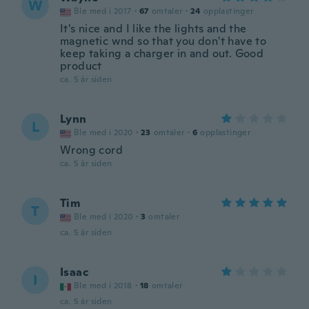
W
Ble med i 2017
·
67
omtaler
·
24
opplastinger
It's nice and I like the lights and the
magnetic wnd so that you don't have to
keep taking a charger in and out. Good
product
ca. 5 år siden
Lynn
L
Ble med i 2020
·
23
omtaler
·
6
opplastinger
Wrong cord
ca. 5 år siden
Tim
T
Ble med i 2020
·
3
omtaler
ca. 5 år siden
Isaac
I
Ble med i 2018
·
18
omtaler
ca. 5 år siden