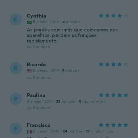
Cynthia
C
Ble med i 2019
·
6
omtaler
As pontas com imãs que colocamos nos
aparelhos, perdem as funções
rápidamente.
ca. 5 år siden
Ricardo
R
Ble med i 2017
·
7
omtaler
ca. 5 år siden
Paulina
P
Ble med i 2013
·
23
omtaler
·
8
opplastinger
ca. 5 år siden
Francisco
F
Ble med i 2020
·
24
omtaler
·
13
opplastinger