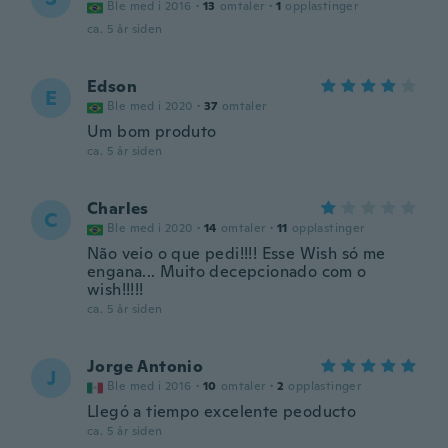
Ble med i 2016
·
13
omtaler
·
1
opplastinger
ca. 5 år siden
Edson
E
Ble med i 2020
·
37
omtaler
Um bom produto
ca. 5 år siden
Charles
C
Ble med i 2020
·
14
omtaler
·
11
opplastinger
Não veio o que pedi!!!! Esse Wish só me
engana... Muito decepcionado com o
wish!!!!!
ca. 5 år siden
Jorge Antonio
J
Ble med i 2016
·
10
omtaler
·
2
opplastinger
Llegó a tiempo excelente peoducto
ca. 5 år siden