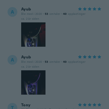
Ayub
A
Ble med i 2020
·
53
omtaler
·
40
opplastinger
ca. 2 år siden
Ayub
A
Ble med i 2020
·
53
omtaler
·
40
opplastinger
ca. 2 år siden
Tony
T