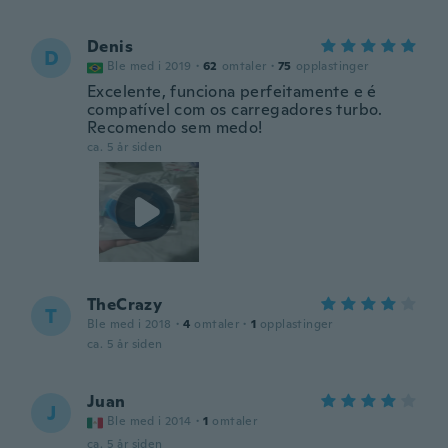
Denis
D
Ble med i 2019
·
62
omtaler
·
75
opplastinger
Excelente, funciona perfeitamente e é
compatível com os carregadores turbo.
Recomendo sem medo!
ca. 5 år siden
TheCrazy
T
Ble med i 2018
·
4
omtaler
·
1
opplastinger
ca. 5 år siden
Juan
J
Ble med i 2014
·
1
omtaler
ca. 5 år siden