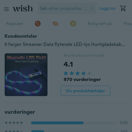
Logg inn
Populært
Nylig sett på
Pop
Kundeomtaler
9 farger Streamer Data flytende LED-lys Hurtigladekabel egnet for IPhone Android Type-C-adapter
Helhetsinntrykk
4.1
970 vurderinger
Vis produktdetaljer
vurderinger
599
148