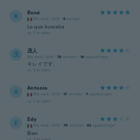
René
R
Ble med i 2021
·
8
omtaler
Lo que buscaba
ca. 5 år siden
茂人
茂
Ble med i 2018
·
78
omtaler
·
18
opplastinger
キレイです。
ca. 5 år siden
Antonio
A
Ble med i 2018
·
17
omtaler
·
7
opplastinger
ca. 5 år siden
Edy
E
Ble med i 2019
·
70
omtaler
·
63
opplastinger
Bien
ca. 5 år siden