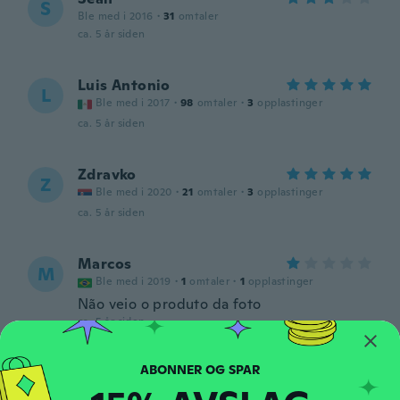
S
Ble med i 2016
·
31
omtaler
ca. 5 år siden
Luis Antonio
L
Ble med i 2017
·
98
omtaler
·
3
opplastinger
ca. 5 år siden
Zdravko
Z
Ble med i 2020
·
21
omtaler
·
3
opplastinger
ca. 5 år siden
Marcos
M
Ble med i 2019
·
1
omtaler
·
1
opplastinger
Não veio o produto da foto
ca. 5 år siden
TJ
T
Ble med i 2018
·
6
omtaler
·
2
opplastinger