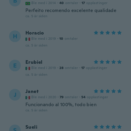
B
Ble med i 2014
·
40
omtaler
·
17
opplastinger
Perfeito recomendo excelente qualidade
ca. 5 år siden
Horacio
H
Ble med i 2019
·
10
omtaler
ca. 5 år siden
Erubiel
E
Ble med i 2019
·
28
omtaler
·
17
opplastinger
ca. 5 år siden
Janet
J
Ble med i 2020
·
79
omtaler
·
54
opplastinger
Funcionando al 100%, todo bien
ca. 5 år siden
Sueli
S