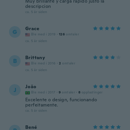
Muy brillante y carga rápido justo la
descripcion
ca. 5 år siden
Grace
G
Ble med i 2019
·
126
omtaler
ca. 5 år siden
Brittany
B
Ble med i 2016
·
2
omtaler
ca. 5 år siden
João
J
Ble med i 2017
·
9
omtaler
·
8
opplastinger
Excelente o design, funcionando
perfeitamente.
ca. 5 år siden
Bené