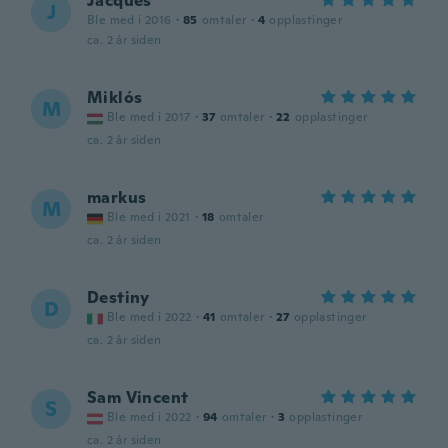
Jacques
J
Ble med i 2016
·
85
omtaler
·
4
opplastinger
ca. 2 år siden
Miklós
M
Ble med i 2017
·
37
omtaler
·
22
opplastinger
ca. 2 år siden
markus
M
Ble med i 2021
·
18
omtaler
ca. 2 år siden
Destiny
D
Ble med i 2022
·
41
omtaler
·
27
opplastinger
ca. 2 år siden
Sam Vincent
S
Ble med i 2022
·
94
omtaler
·
3
opplastinger
ca. 2 år siden