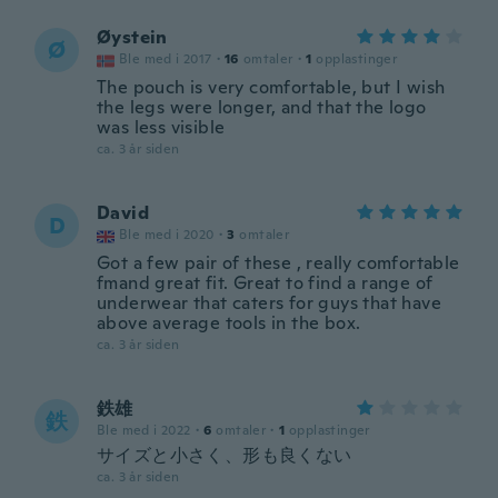
Øystein
Ø
Ble med i 2017
·
16
omtaler
·
1
opplastinger
The pouch is very comfortable, but I wish
the legs were longer, and that the logo
was less visible
ca. 3 år siden
David
D
Ble med i 2020
·
3
omtaler
Got a few pair of these , really comfortable
fmand great fit. Great to find a range of
underwear that caters for guys that have
above average tools in the box.
ca. 3 år siden
鉄雄
鉄
Ble med i 2022
·
6
omtaler
·
1
opplastinger
サイズと小さく、形も良くない
ca. 3 år siden