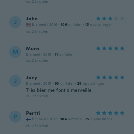
ca. 2 år siden
John
J
Ble med i 2016
·
106
omtaler
·
15
opplastinger
ca. 2 år siden
Muro
M
Ble med i 2015
·
11
omtaler
ca. 2 år siden
Joey
J
Ble med i 2015
·
93
omtaler
·
25
opplastinger
Très bien me font à merveille
ca. 2 år siden
Pertti
P
Ble med i 2017
·
104
omtaler
·
35
opplastinger
ca. 2 år siden