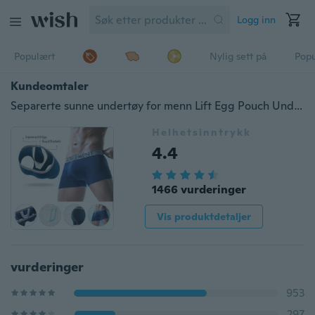
Logg inn
Populært
Nylig sett på
Pop
Kundeomtaler
Separerte sunne undertøy for menn Lift Egg Pouch Underbukser Boxer Shorts
Helhetsinntrykk
4.4
1466 vurderinger
Vis produktdetaljer
vurderinger
953
297