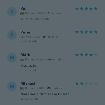
Kai
K
Ble med i 2020
·
3
omtaler
ca. 10 måneder siden
Peter
P
Ble med i 2020
·
84
omtaler
ca. et år siden
Márk
M
Ble med i 2023
·
40
omtaler
Klassz, jó.
ca. et år siden
Michael
M
Ble med i 2017
·
89
omtaler
Material didn't seem to last.
ca. 2 år siden