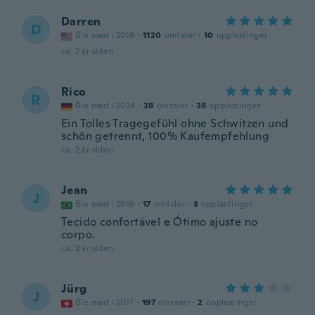
Darren
D
Ble med i 2018
·
1120
omtaler
·
10
opplastinger
ca. 2 år siden
Rico
R
Ble med i 2024
·
38
omtaler
·
38
opplastinger
Ein Tolles Tragegefühl ohne Schwitzen und
schön getrennt, 100% Kaufempfehlung
ca. 2 år siden
Jean
J
Ble med i 2019
·
17
omtaler
·
3
opplastinger
Tecido confortável e Ótimo ajuste no
corpo.
ca. 2 år siden
Jürg
J
Ble med i 2017
·
197
omtaler
·
2
opplastinger