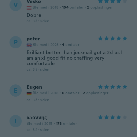
Vesko
V
Ble med i 2018
·
104
omtaler
·
2
opplastinger
Dobre
ca. 3 år siden
peter
P
Ble med i 2023
·
4
omtaler
Brilliant better than jockmail got a 2xl as I
am an xl good fit no chaffing very
comfortable
ca. 3 år siden
Eugen
E
Ble med i 2018
·
6
omtaler
·
2
opplastinger
ca. 3 år siden
ιωαννης
Ι
Ble med i 2015
·
173
omtaler
ca. 3 år siden