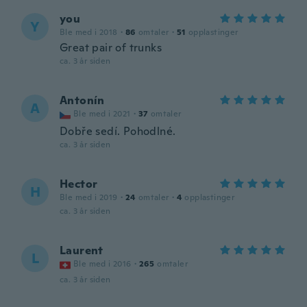
you
Y
Ble med i 2018
·
86
omtaler
·
51
opplastinger
Great pair of trunks
ca. 3 år siden
Antonín
A
Ble med i 2021
·
37
omtaler
Dobře sedí. Pohodlné.
ca. 3 år siden
Hector
H
Ble med i 2019
·
24
omtaler
·
4
opplastinger
ca. 3 år siden
Laurent
L
Ble med i 2016
·
265
omtaler
ca. 3 år siden