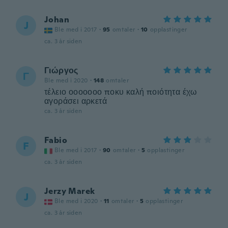
Johan
J
Ble med i 2017
·
95
omtaler
·
10
opplastinger
ca. 3 år siden
Γιώργος
Γ
Ble med i 2020
·
148
omtaler
τέλειο οοοοοοο ποκυ καλή ποιότητα έχω
αγοράσει αρκετά
ca. 3 år siden
Fabio
F
Ble med i 2017
·
90
omtaler
·
5
opplastinger
ca. 3 år siden
Jerzy Marek
J
Ble med i 2020
·
11
omtaler
·
5
opplastinger
ca. 3 år siden