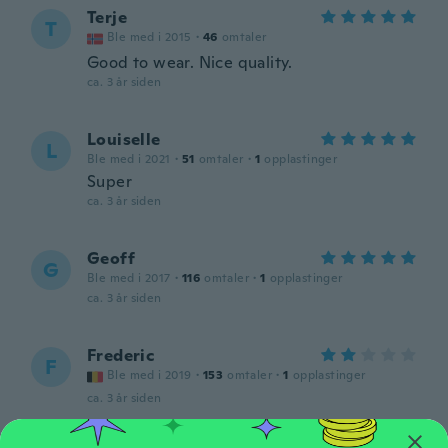
Terje
T
Ble med i 2015
·
46
omtaler
Good to wear. Nice quality.
ca. 3 år siden
Louiselle
L
Ble med i 2021
·
51
omtaler
·
1
opplastinger
Super
ca. 3 år siden
Geoff
G
Ble med i 2017
·
116
omtaler
·
1
opplastinger
ca. 3 år siden
Frederic
F
Ble med i 2019
·
153
omtaler
·
1
opplastinger
ca. 3 år siden