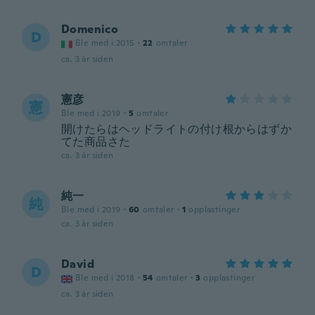
Domenico
D
Ble med i 2015
·
22
omtaler
ca. 3 år siden
憲彦
憲
Ble med i 2019
·
5
omtaler
開けたらはヘッドライトの付け根からはずか
てた商品さた
ca. 3 år siden
純一
純
Ble med i 2019
·
60
omtaler
·
1
opplastinger
ca. 3 år siden
David
D
Ble med i 2018
·
54
omtaler
·
3
opplastinger
ca. 3 år siden