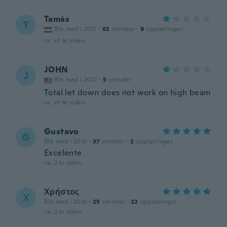
Tamás
T
Ble med i 2017
·
62
omtaler
·
9
opplastinger
ca. et år siden
JOHN
J
Ble med i 2022
·
5
omtaler
Total let down does not work on high beam
ca. et år siden
Gustavo
G
Ble med i 2016
·
37
omtaler
·
2
opplastinger
Excelente
ca. 2 år siden
Χρήστος
Χ
Ble med i 2018
·
25
omtaler
·
22
opplastinger
ca. 2 år siden