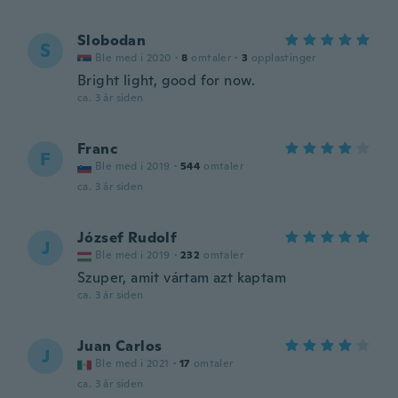
Slobodan
S
Ble med i 2020
·
8
omtaler
·
3
opplastinger
Bright light, good for now.
ca. 3 år siden
Franc
F
Ble med i 2019
·
544
omtaler
ca. 3 år siden
József Rudolf
J
Ble med i 2019
·
232
omtaler
Szuper, amit vártam azt kaptam
ca. 3 år siden
Juan Carlos
J
Ble med i 2021
·
17
omtaler
ca. 3 år siden