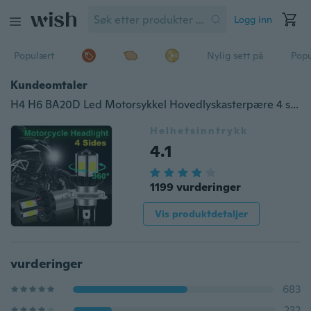
Logg inn
Populært
Nylig sett på
Pop
Kundeomtaler
H4 H6 BA20D Led Motorsykkel Hovedlyskasterpære 4 sider Moto Tilbehør Motorsykkel hodelykt
Helhetsinntrykk
4.1
1199 vurderinger
Vis produktdetaljer
vurderinger
683
232