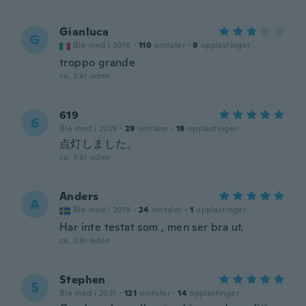
Gianluca
G
Ble med i 2016
·
110
omtaler
·
9
opplastinger
troppo grande
ca. 3 år siden
619
6
Ble med i 2019
·
29
omtaler
·
18
opplastinger
点灯しました。
ca. 3 år siden
Anders
A
Ble med i 2019
·
24
omtaler
·
1
opplastinger
Har inte testat som , men ser bra ut.
ca. 3 år siden
Stephen
S
Ble med i 2021
·
121
omtaler
·
14
opplastinger