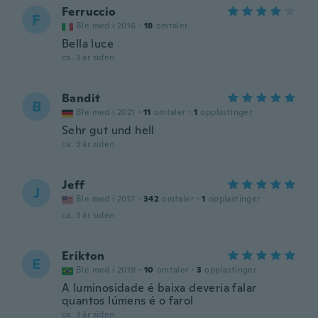
Ferruccio
F
Ble med i 2016
·
18
omtaler
Bella luce
ca. 3 år siden
Bandit
B
Ble med i 2021
·
11
omtaler
·
1
opplastinger
Sehr gut und hell
ca. 3 år siden
Jeff
J
Ble med i 2017
·
342
omtaler
·
1
opplastinger
ca. 3 år siden
Erikton
E
Ble med i 2019
·
10
omtaler
·
3
opplastinger
A luminosidade é baixa deveria falar
quantos lúmens é o farol
ca. 3 år siden