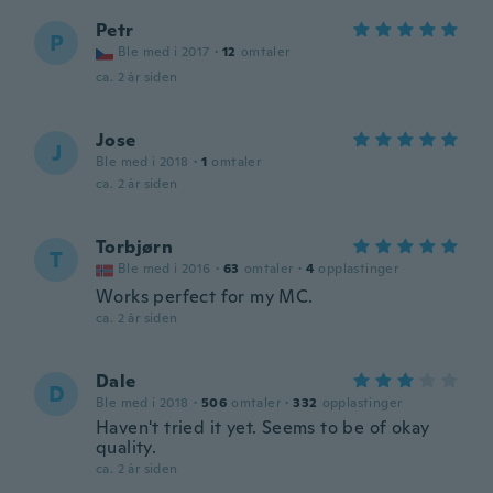
Petr
P
Ble med i 2017
·
12
omtaler
ca. 2 år siden
Jose
J
Ble med i 2018
·
1
omtaler
ca. 2 år siden
Torbjørn
T
Ble med i 2016
·
63
omtaler
·
4
opplastinger
Works perfect for my MC.
ca. 2 år siden
Dale
D
Ble med i 2018
·
506
omtaler
·
332
opplastinger
Haven't tried it yet. Seems to be of okay
quality.
ca. 2 år siden