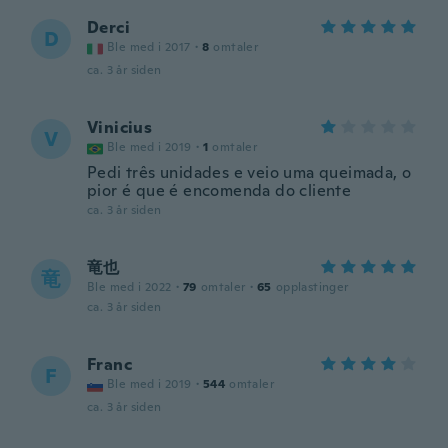
Derci
D
Ble med i 2017
·
8
omtaler
ca. 3 år siden
Vinicius
V
Ble med i 2019
·
1
omtaler
Pedi três unidades e veio uma queimada, o
pior é que é encomenda do cliente
ca. 3 år siden
竜也
竜
Ble med i 2022
·
79
omtaler
·
65
opplastinger
ca. 3 år siden
Franc
F
Ble med i 2019
·
544
omtaler
ca. 3 år siden