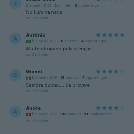
J
Ble med i 2022
·
2
omtaler
·
2
opplastinger
No ilumina nada
ca. 3 år siden
Antônio
A
Ble med i 2020
·
6
omtaler
·
4
opplastinger
Muito obrigado pela atenção
ca. 3 år siden
Gianni
G
Ble med i 2019
·
15
omtaler
·
7
opplastinger
Sembra buono.... da provare
ca. 3 år siden
Andre
A
Ble med i 2017
·
318
omtaler
·
13
opplastinger
ca. 3 år siden