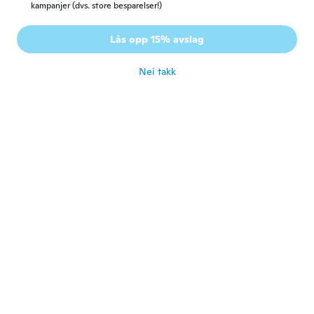
kampanjer (dvs. store besparelser!)
Pedro
P
Ble med i 2020
·
8
omtaler
·
1
opplastinger
Lås opp 15% avslag
Funciona, é bom 👍
ca. 4 år siden
Nei takk
一彰
一
Ble med i 2020
·
33
omtaler
·
1
opplastinger
ca. 4 år siden
Mark
M
Ble med i 2019
·
9
omtaler
·
2
opplastinger
100%recomendado 👍
ca. 4 år siden
george
G
Ble med i 2018
·
15
omtaler
·
4
opplastinger
ca. 4 år siden