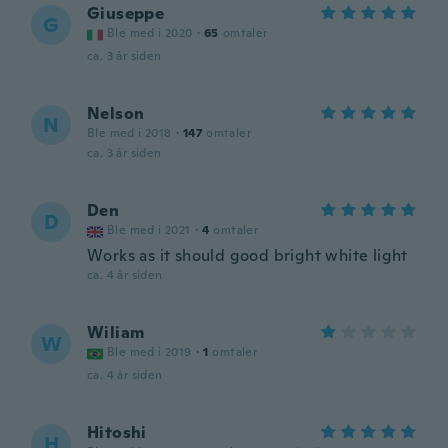
Giuseppe
G
Ble med i 2020
·
65
omtaler
ca. 3 år siden
Nelson
N
Ble med i 2018
·
147
omtaler
ca. 3 år siden
Den
D
Ble med i 2021
·
4
omtaler
Works as it should good bright white light
ca. 4 år siden
Wiliam
W
Ble med i 2019
·
1
omtaler
ca. 4 år siden
Hitoshi
H