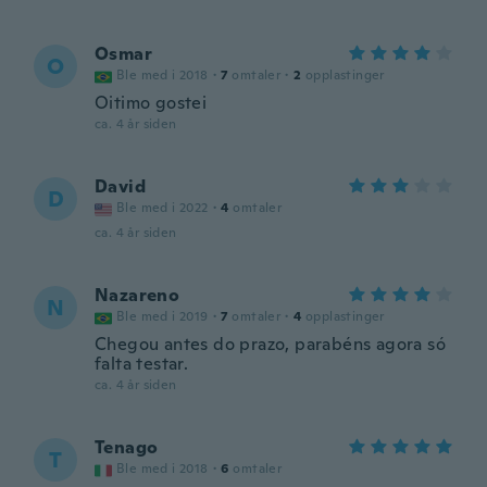
Osmar
O
Ble med i 2018
·
7
omtaler
·
2
opplastinger
Oitimo gostei
ca. 4 år siden
David
D
Ble med i 2022
·
4
omtaler
ca. 4 år siden
Nazareno
N
Ble med i 2019
·
7
omtaler
·
4
opplastinger
Chegou antes do prazo, parabéns agora só
falta testar.
ca. 4 år siden
Tenago
T
Ble med i 2018
·
6
omtaler