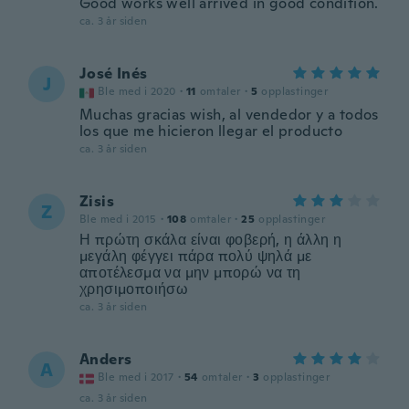
Good works well arrived in good condition.
ca. 3 år siden
José Inés
J
Ble med i 2020
·
11
omtaler
·
5
opplastinger
Muchas gracias wish, al vendedor y a todos
los que me hicieron llegar el producto
ca. 3 år siden
Zisis
Z
Ble med i 2015
·
108
omtaler
·
25
opplastinger
Η πρώτη σκάλα είναι φοβερή, η άλλη η
μεγάλη φέγγει πάρα πολύ ψηλά με
αποτέλεσμα να μην μπορώ να τη
χρησιμοποιήσω
ca. 3 år siden
Anders
A
Ble med i 2017
·
54
omtaler
·
3
opplastinger
ca. 3 år siden