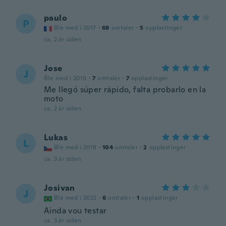
paulo
P
Ble med i 2017
·
68
omtaler
·
5
opplastinger
ca. 2 år siden
Jose
J
Ble med i 2019
·
7
omtaler
·
7
opplastinger
Me llegó súper rápido, falta probarlo en la
moto
ca. 2 år siden
Lukas
L
Ble med i 2018
·
104
omtaler
·
2
opplastinger
ca. 3 år siden
Josivan
J
Ble med i 2022
·
6
omtaler
·
1
opplastinger
Ainda vou testar
ca. 3 år siden