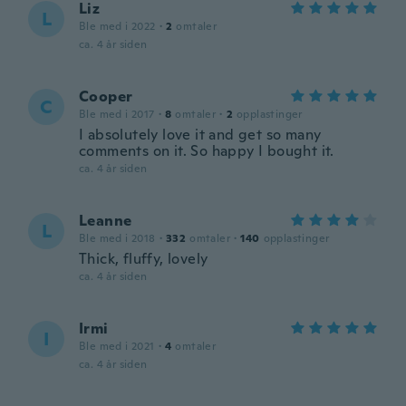
Liz
L
Ble med i 2022
·
2
omtaler
ca. 4 år siden
Cooper
C
Ble med i 2017
·
8
omtaler
·
2
opplastinger
I absolutely love it and get so many
comments on it. So happy I bought it.
ca. 4 år siden
Leanne
L
Ble med i 2018
·
332
omtaler
·
140
opplastinger
Thick, fluffy, lovely
ca. 4 år siden
Irmi
I
Ble med i 2021
·
4
omtaler
ca. 4 år siden