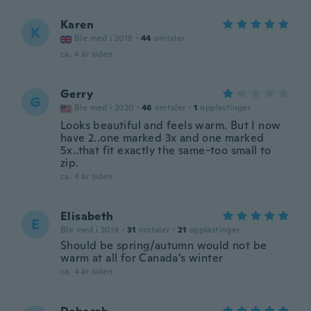
Karen
K
Ble med i 2018
·
44
omtaler
ca. 4 år siden
Gerry
G
Ble med i 2020
·
46
omtaler
·
1
opplastinger
Looks beautiful and feels warm. But I now
have 2..one marked 3x and one marked
5x..that fit exactly the same-too small to
zip.
ca. 4 år siden
Elisabeth
E
Ble med i 2019
·
31
omtaler
·
21
opplastinger
Should be spring/autumn would not be
warm at all for Canada’s winter
ca. 4 år siden