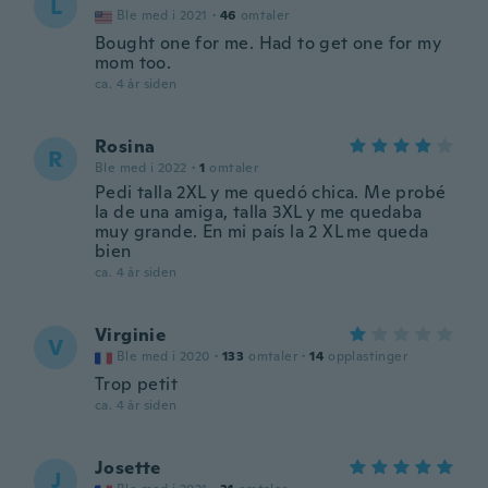
L
Ble med i 2021
·
46
omtaler
Bought one for me. Had to get one for my
mom too.
ca. 4 år siden
Rosina
R
Ble med i 2022
·
1
omtaler
Pedi talla 2XL y me quedó chica. Me probé
la de una amiga, talla 3XL y me quedaba
muy grande. En mi país la 2 XL me queda
bien
ca. 4 år siden
Virginie
V
Ble med i 2020
·
133
omtaler
·
14
opplastinger
Trop petit
ca. 4 år siden
Josette
J