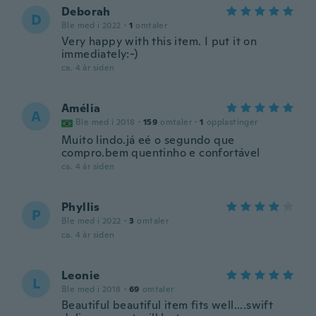
Deborah
D
Ble med i 2022
·
1
omtaler
Very happy with this item. I put it on
immediately:-)
ca. 4 år siden
Amélia
A
Ble med i 2018
·
159
omtaler
·
1
opplastinger
Muito lindo.já eé o segundo que
compro.bem quentinho e confortável
ca. 4 år siden
Phyllis
P
Ble med i 2022
·
3
omtaler
ca. 4 år siden
Leonie
L
Ble med i 2018
·
69
omtaler
Beautiful beautiful item fits well....swift