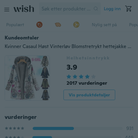
Logg inn
Populært
Nylig sett på
Pop
Kundeomtaler
Kvinner Casaul Høst Vinterløv Blomstretrykt hettejakke Langermet Tynn Fluffy Fur Fleece Glidelås Frakk Uttøy
Helhetsinntrykk
3.9
2017 vurderinger
Vis produktdetaljer
vurderinger
931
449