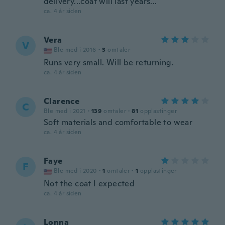
delivery...coat will last years...
ca. 4 år siden
Vera
V
Ble med i 2016
·
3
omtaler
Runs very small. Will be returning.
ca. 4 år siden
Clarence
C
Ble med i 2021
·
139
omtaler
·
81
opplastinger
Soft materials and comfortable to wear
ca. 4 år siden
Faye
F
Ble med i 2020
·
1
omtaler
·
1
opplastinger
Not the coat I expected
ca. 4 år siden
Lonna