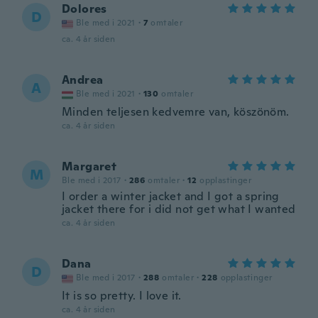
Dolores
D
Ble med i 2021
·
7
omtaler
ca. 4 år siden
Andrea
A
Ble med i 2021
·
130
omtaler
Minden teljesen kedvemre van, köszönöm.
ca. 4 år siden
Margaret
M
Ble med i 2017
·
286
omtaler
·
12
opplastinger
I order a winter jacket and I got a spring
jacket there for i did not get what I wanted
ca. 4 år siden
Dana
D
Ble med i 2017
·
288
omtaler
·
228
opplastinger
It is so pretty. I love it.
ca. 4 år siden