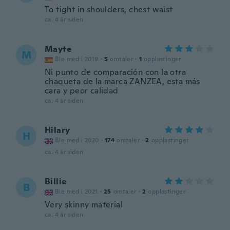
To tight in shoulders, chest waist
ca. 4 år siden
Mayte
M
Ble med i 2019
·
5
omtaler
·
1
opplastinger
Ni punto de comparación con la otra
chaqueta de la marca ZANZEA, esta más
cara y peor calidad
ca. 4 år siden
Hilary
H
Ble med i 2020
·
174
omtaler
·
2
opplastinger
ca. 4 år siden
Billie
B
Ble med i 2021
·
25
omtaler
·
2
opplastinger
Very skinny material
ca. 4 år siden