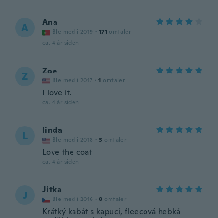
Ana
A
Ble med i 2019
·
171
omtaler
ca. 4 år siden
Zoe
Z
Ble med i 2017
·
1
omtaler
I love it.
ca. 4 år siden
linda
L
Ble med i 2018
·
3
omtaler
Love the coat
ca. 4 år siden
Jitka
J
Ble med i 2016
·
8
omtaler
Krátký kabát s kapucí, fleecová hebká