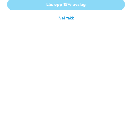
Lås opp 15% avslag
Ouï Maïs très Léger 😐
ca. 4 år siden
Nei takk
Katharina
K
Ble med i 2021
·
2
omtaler
Sie ist sooo flauschig
ca. 4 år siden
Inez
I
Ble med i 2018
·
34
omtaler
·
1
opplastinger
ca. 4 år siden
Donna
D
Ble med i 2020
·
13
omtaler
Beautiful
ca. 5 år siden
Carol