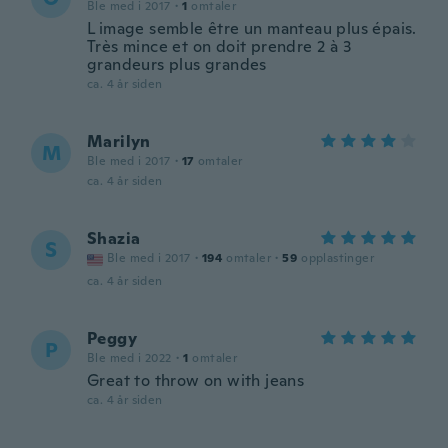
Ble med i 2017
·
1
omtaler
L image semble être un manteau plus épais.
Très mince et on doit prendre 2 à 3
grandeurs plus grandes
ca. 4 år siden
Marilyn
M
Ble med i 2017
·
17
omtaler
ca. 4 år siden
Shazia
S
Ble med i 2017
·
194
omtaler
·
59
opplastinger
ca. 4 år siden
Peggy
P
Ble med i 2022
·
1
omtaler
Great to throw on with jeans
ca. 4 år siden