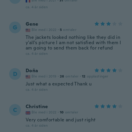
Ble med i 2021
·
31
omtaler
ca. 4 år siden
Gene
G
Ble med i 2022
·
5
omtaler
The jackets looked nothing like they did in
y'all's picture I am not satisfied with them I
am going to send them back for refund
ca. 4 år siden
Doña
D
Ble med i 2019
·
26
omtaler
·
12
opplastinger
Just what a expected Thank u
ca. 4 år siden
Christine
C
Ble med i 2022
·
10
omtaler
Very comfortable and just right
ca. 4 år siden