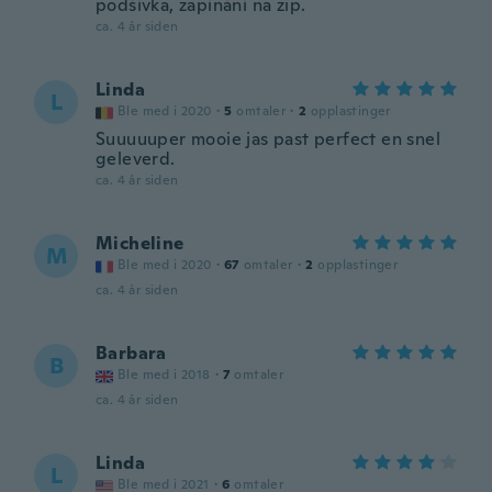
podšívka, zapínání na zip.
ca. 4 år siden
Linda
L
Ble med i 2020
·
5
omtaler
·
2
opplastinger
Suuuuuper mooie jas past perfect en snel
geleverd.
ca. 4 år siden
Micheline
M
Ble med i 2020
·
67
omtaler
·
2
opplastinger
ca. 4 år siden
Barbara
B
Ble med i 2018
·
7
omtaler
ca. 4 år siden
Linda
L
Ble med i 2021
·
6
omtaler