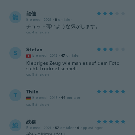
龍佳
龍
Ble med i 2021
·
8
omtaler
チョット薄いような気がします。
ca. 4 år siden
Stefan
S
Ble med i 2012
·
47
omtaler
Klebriges Zeug wie man es auf dem Foto
sieht. Trocknet schnell.
ca. 5 år siden
Thilo
T
Ble med i 2018
·
44
omtaler
ca. 5 år siden
総務
総
Ble med i 2021
·
57
omtaler
·
6
opplastinger
確かに嘘ではない