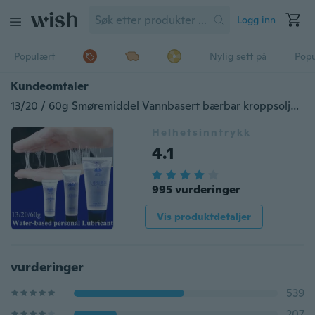
Logg inn
Populært
Nylig sett på
Pop
Kundeomtaler
13/20 / 60g Smøremiddel Vannbasert bærbar kroppsolje Smøremiddel Vannbasert orgasme Spray Drops Damer Flørt OrgasmeSeksuell klimakropp
Helhetsinntrykk
4.1
995 vurderinger
Vis produktdetaljer
vurderinger
539
207