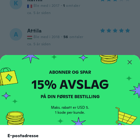
K
Ble med i 2017
·
1
omtaler
ca. 5 år siden
Attila
A
Ble med i 2018
·
56
omtaler
ca. 5 år siden
Torben
T
Ble med i 2017
·
1
omtaler
ca. 5 år siden
15% AVSLAG
Ad
A
PÅ DIN FØRSTE BESTILLING
Ble med i 2018
·
10
omtaler
ca. 5 år siden
Maks. rabatt er USD 5.
1 kode per kunde.
Ulrich
U
Ble med i 2018
·
237
omtaler
E-postadresse
ca. 5 år siden