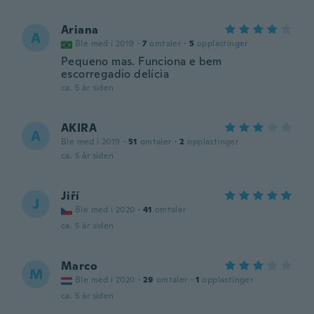
Ariana
A
Ble med i 2019
·
7
omtaler
·
5
opplastinger
Pequeno mas. Funciona e bem
escorregadio delícia
ca. 5 år siden
AKIRA
A
Ble med i 2019
·
51
omtaler
·
2
opplastinger
ca. 5 år siden
Jiří
J
Ble med i 2020
·
41
omtaler
ca. 5 år siden
Marco
M
Ble med i 2020
·
29
omtaler
·
1
opplastinger
ca. 5 år siden