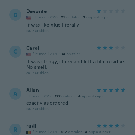
Devonte
D
Ble med i 2018
·
21
omtaler
·
3
opplastinger
It was like glue literally
ca. 2 år siden
Carol
C
Ble med i 2021
·
34
omtaler
It was stringy, sticky and left a film residue.
No smell.
ca. 2 år siden
Allan
A
Ble med i 2017
·
177
omtaler
·
4
opplastinger
exactly as ordered
ca. 2 år siden
rudi
R
Ble med i 2021
·
182
omtaler
·
4
opplastinger