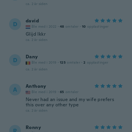
ca. 2 år siden
david
D
Ble med i 2022
·
48
omtaler
·
10
opplastinger
Glijd lkkr
ca. 2 år siden
Dany
D
Ble med i 2019
·
125
omtaler
·
2
opplastinger
ca. 2 år siden
Anthony
A
Ble med i 2019
·
65
omtaler
Never had an issue and my wife prefers
this over any other type
ca. 2 år siden
Ronny
R