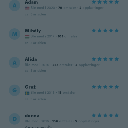
Adam
A
Ble med i 2020
·
79
omtaler
·
2
opplastinger
ca. 3 år siden
Mihály
M
Ble med i 2017
·
101
omtaler
ca. 3 år siden
Alida
A
Ble med i 2020
·
351
omtaler
·
3
opplastinger
ca. 3 år siden
Graž
G
Ble med i 2018
·
15
omtaler
ca. 3 år siden
donna
D
Ble med i 2016
·
156
omtaler
·
5
opplastinger
Awesome 👍