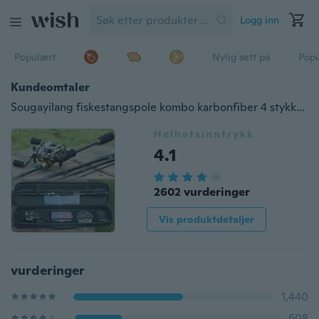
Logg inn
Populært
Nylig sett på
Pop
Kundeomtaler
Sougayilang fiskestangspole kombo karbonfiber 4 stykke støpestang og baitcasting hjul ferskvann saltvann lokke bass fiske sett
Helhetsinntrykk
4.1
2602 vurderinger
Vis produktdetaljer
vurderinger
1,440
608