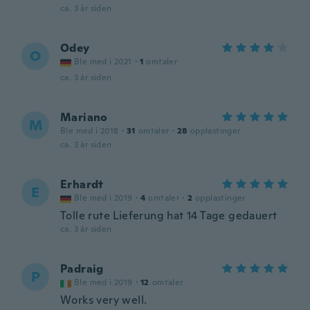
ca. 3 år siden
Odey
O
Ble med i 2021
·
1
omtaler
ca. 3 år siden
Mariano
M
Ble med i 2018
·
31
omtaler
·
28
opplastinger
ca. 3 år siden
Erhardt
E
Ble med i 2019
·
4
omtaler
·
2
opplastinger
Tolle rute Lieferung hat 14 Tage gedauert
ca. 3 år siden
Padraig
P
Ble med i 2019
·
12
omtaler
Works very well.