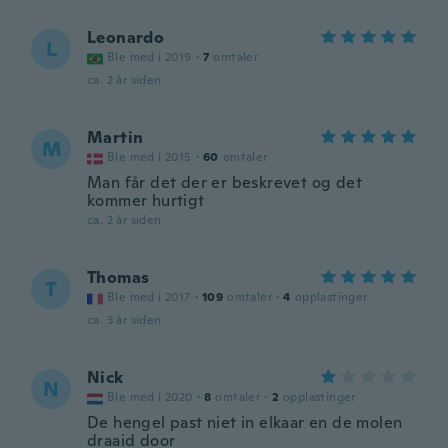
Leonardo
L
Ble med i 2019
·
7
omtaler
ca. 2 år siden
Martin
M
Ble med i 2015
·
60
omtaler
Man får det der er beskrevet og det
kommer hurtigt
ca. 2 år siden
Thomas
T
Ble med i 2017
·
109
omtaler
·
4
opplastinger
ca. 3 år siden
Nick
N
Ble med i 2020
·
8
omtaler
·
2
opplastinger
De hengel past niet in elkaar en de molen
draaid door