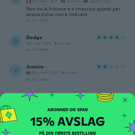
Ble med i 2017
·
42
omtaler
·
24
opplastinger
Non ha la frizione e a strascico quindi per
acqua dolce non è indicata
ca. 5 år siden
Dodge
D
Ble med i 2021
·
1
omtaler
ca. 5 år siden
Jimmie
J
Ble med i 2020
·
2
omtaler
ca. 5 år siden
Mykhaylo
M
Ble med i 2017
·
1
omtaler
ca. 5 år siden
15% AVSLAG
Hau
H
Ble med i 2019
PÅ DIN FØRSTE BESTILLING
·
17
omtaler
·
16
opplastinger