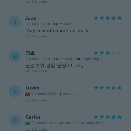
ca. 3 år siden
Juan
J
Ble med i 2018
·
13
omtaler
Muy cómodo para transportar
ca. 3 år siden
영호
영
Ble med i 2019
·
50
omtaler
·
40
opplastinger
연결부위 결합 불량이네요,,
ca. 3 år siden
Lukas
L
Ble med i 2020
·
2
omtaler
ca. 3 år siden
Carlos
C
Ble med i 2015
·
28
omtaler
·
8
opplastinger
ca. 3 år siden