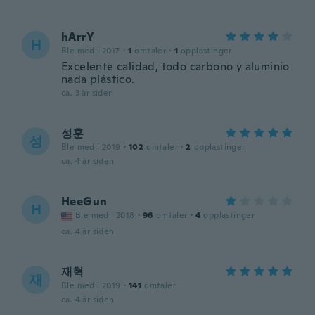
hArrY
H
Ble med i 2017
·
1
omtaler
·
1
opplastinger
Excelente calidad, todo carbono y aluminio
nada plástico.
ca. 3 år siden
성훈
성
Ble med i 2019
·
102
omtaler
·
2
opplastinger
ca. 4 år siden
HeeGun
H
Ble med i 2018
·
96
omtaler
·
4
opplastinger
ca. 4 år siden
재혁
재
Ble med i 2019
·
141
omtaler
ca. 4 år siden