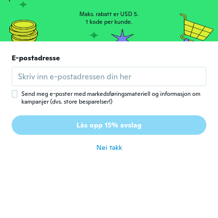
Nó bị gãy
Maks. rabatt er USD 5.
ca. 5 år siden
1 kode per kunde.
Olga
O
Ble med i 2016
·
372
omtaler
E-postadresse
ca. 5 år siden
Nahomy
Send meg e-poster med markedsføringsmateriell og informasjon om
N
kampanjer (dvs. store besparelser!)
Ble med i 2020
·
4
omtaler
Es de muy buen material, trae todo lo que
dice la descripción, y ya lo probamos y a mi
Lås opp 15% avslag
padre le encantó, fue un gran regalo
ca. 5 år siden
Nei takk
David
D
Ble med i 2015
·
15
omtaler
·
1
opplastinger
ca. 5 år siden
Dsvid