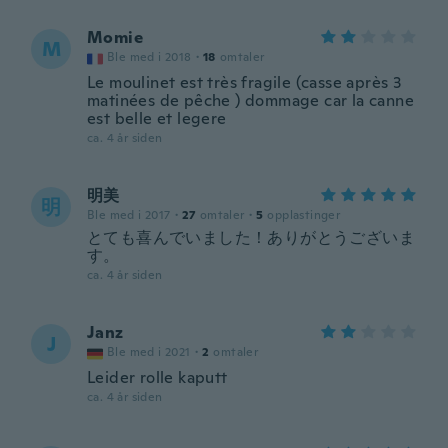
Momie
M
Ble med i 2018
·
18
omtaler
Le moulinet est très fragile (casse après 3
matinées de pêche ) dommage car la canne
est belle et legere
ca. 4 år siden
明美
明
Ble med i 2017
·
27
omtaler
·
5
opplastinger
とても喜んでいました！ありがとうございま
す。
ca. 4 år siden
Janz
J
Ble med i 2021
·
2
omtaler
Leider rolle kaputt
ca. 4 år siden