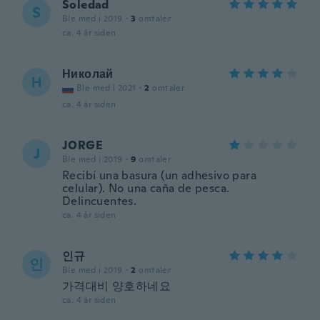
Soledad
S
Ble med i 2019
·
3
omtaler
ca. 4 år siden
Николай
Н
Ble med i 2021
·
2
omtaler
ca. 4 år siden
JORGE
J
Ble med i 2019
·
9
omtaler
Recibí una basura (un adhesivo para
celular). No una caña de pesca.
Delincuentes.
ca. 4 år siden
인규
인
Ble med i 2019
·
2
omtaler
가격대비 양호하네요
ca. 4 år siden