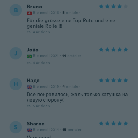
Bruno
B
Ble med i 2016
·
5
omtaler
Für die grösse eine Top Rute und eine
geniale Rolle !!!
ca. 4 år siden
João
J
Ble med i 2021
·
14
omtaler
ca. 4 år siden
Надя
Н
Ble med i 2019
·
4
omtaler
Все понравилось, жаль только катушка на
левую сторону(
ca. 5 år siden
Sharon
S
Ble med i 2014
·
15
omtaler
Very good