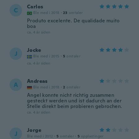
Carlos
C
Ble med i 2018
·
23
omtaler
Produto excelente. De qualidade muito
boa
ca. 4 år siden
Jocke
J
Ble med i 2015
·
5
omtaler
ca. 4 år siden
Andreas
A
Ble med i 2018
·
2
omtaler
Angel konnte nicht richtig zusammen
gesteckt werden und ist dadurch an der
Stelle direkt beim probieren gebrochen.
ca. 4 år siden
Jorge
J
Ble med i 2012
·
5
omtaler
·
5
opplastinger