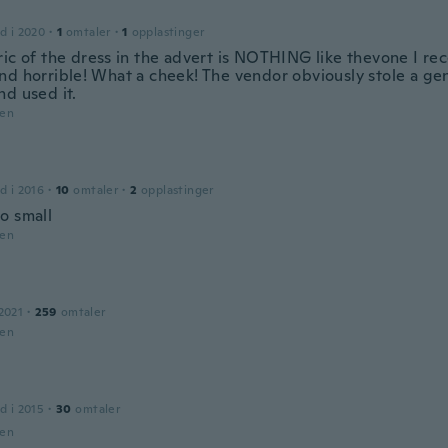
d i 2020
·
1
omtaler
·
1
opplastinger
ic of the dress in the advert is NOTHING like thevone I rece
nd horrible! What a cheek! The vendor obviously stole a ge
nd used it.
den
d i 2016
·
10
omtaler
·
2
opplastinger
o small
den
2021
·
259
omtaler
den
d i 2015
·
30
omtaler
den