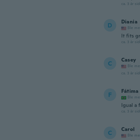
ca. 3 år si
Diania
D
Ble me
It fits g
ca. 3 år si
Casey
C
Ble me
ca. 3 år si
Fátima
F
Ble me
Igual a 
ca. 3 år si
Carol
C
Ble me