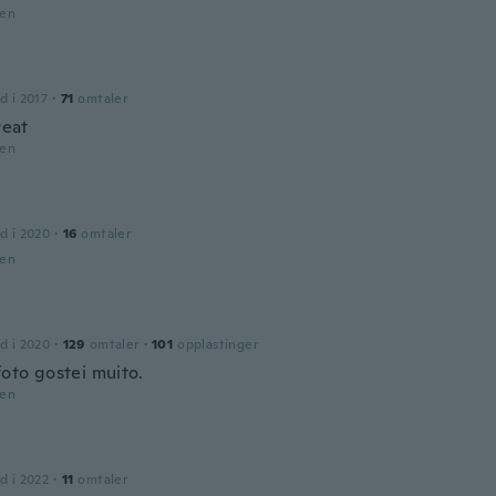
den
d i 2017
·
71
omtaler
reat
den
d i 2020
·
16
omtaler
den
d i 2020
·
129
omtaler
·
101
opplastinger
foto gostei muito.
den
d i 2022
·
11
omtaler