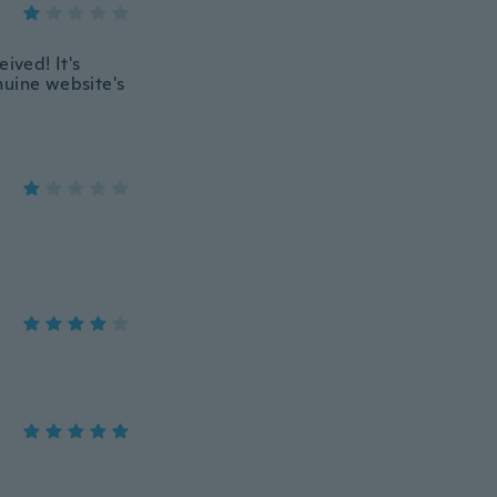
ived! It's
nuine website's