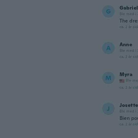
Gabrie
G
Ble med i 
The dres
ca. 2 år si
Anne
A
Ble med i 
ca. 2 år si
Myra
M
Ble me
ca. 2 år si
Josett
J
Ble med i 
Bien pou
ca. 2 år si