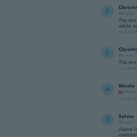
Christi
C
Ble med i 
The dre
white on
ca. 3 år si
Christi
C
Ble med i 
The dre
ca. 3 år si
Nicole
N
Ble me
ca. 3 år si
Sylvie
S
Ble med i 
J'aime l
complim