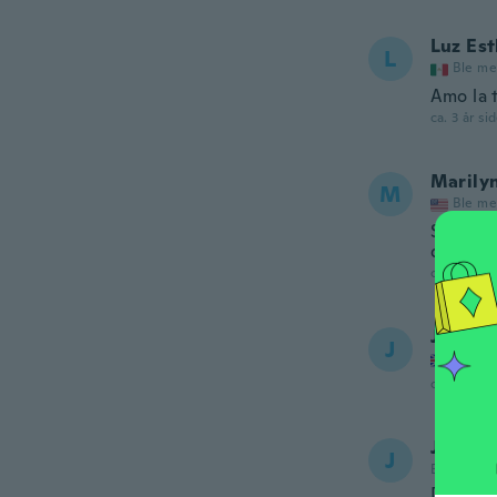
Luz Est
L
Ble me
Amo la 
ca. 3 år si
Marily
M
Ble me
Silky s
dress!
ca. 3 år si
Jelita
J
Ble me
ca. 3 år si
Julie
J
Ble med i 
Dress is