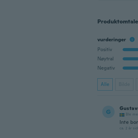
Produktomtale
vurderinger
Positiv
Nøytral
Negativ
Alle
Bilde
Gustav
G
Ble me
Inte bom
ca. 2 år si