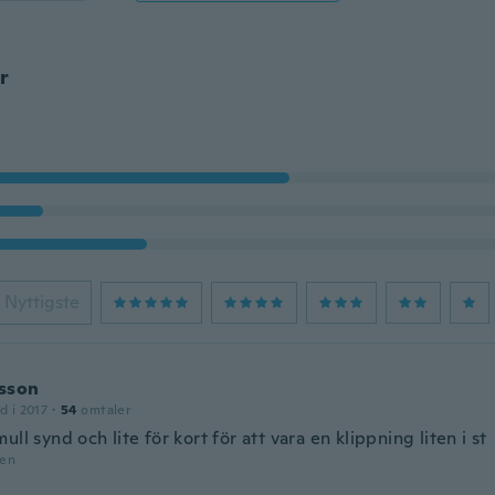
r
Nyttigste
sson
d i 2017
·
54
omtaler
ull synd och lite för kort för att vara en klippning liten i st
den