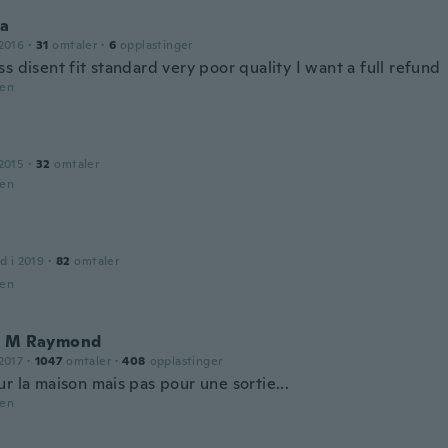
la
2016
·
31
omtaler
·
6
opplastinger
s disent fit standard very poor quality I want a full refund
den
2015
·
32
omtaler
den
d i 2019
·
82
omtaler
den
e M Raymond
2017
·
1047
omtaler
·
408
opplastinger
r la maison mais pas pour une sortie...
den