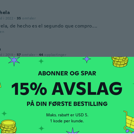
hela
d i 2022
·
35
omtaler
tela, de hecho es el segundo que compro....
den
n
d i 2019
·
57
omtaler
·
44
opplastinger
ummer dress that can be warn on the town in the evening or 
den
15% AVSLAG
d i 2017
·
6
omtaler
PÅ DIN FØRSTE BESTILLING
den
Maks. rabatt er USD 5.
1 kode per kunde.
2018
·
25
omtaler
 2 sizes too small would like to exchange please.