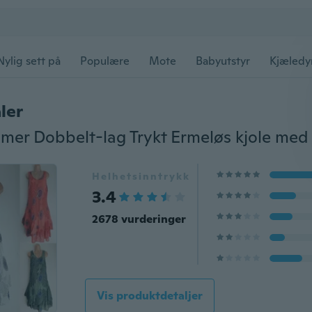
Nylig sett på
Populære
Mote
Babyutstyr
Kjæledy
ler
Helhetsinntrykk
3.4
2678 vurderinger
Vis produktdetaljer