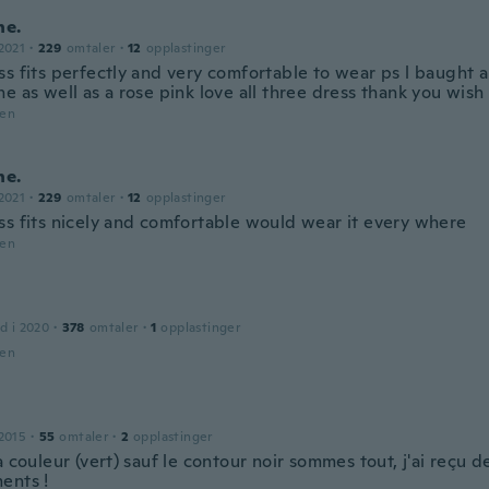
ne.
2021
·
229
omtaler
·
12
opplastinger
ss fits perfectly and very comfortable to wear ps l baught 
e as well as a rose pink love all three dress thank you wish 
den
ne.
2021
·
229
omtaler
·
12
opplastinger
ss fits nicely and comfortable would wear it every where
den
d i 2020
·
378
omtaler
·
1
opplastinger
den
2015
·
55
omtaler
·
2
opplastinger
a couleur (vert) sauf le contour noir sommes tout, j'ai reçu 
ents !