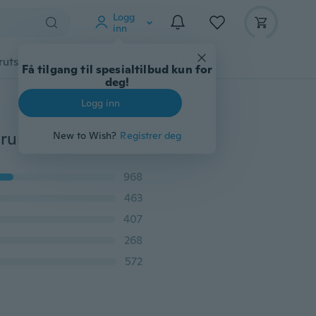
Logg
inn
rutstyr
Gadgets
Verktøy
Mer
Få tilgang til spesialtilbud kun for
deg!
Logg inn
Kvinner Sommer Dobbelt-lag Trykt Ermeløs kjole med rund hals Avslappet Plusstørrelse Loose Sundress (Størrelse: S ~ 5XL)
New to Wish?
Registrer deg
968
463
407
268
572