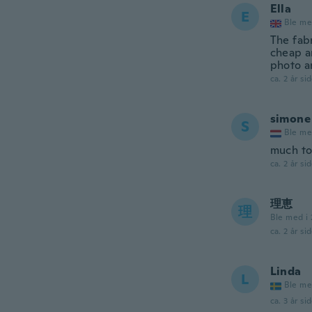
Ella
E
Ble me
The fabr
cheap a
photo a
ca. 2 år si
simone
S
Ble me
much to
ca. 2 år si
理恵
理
Ble med i 
ca. 2 år si
Linda
L
Ble me
ca. 3 år si