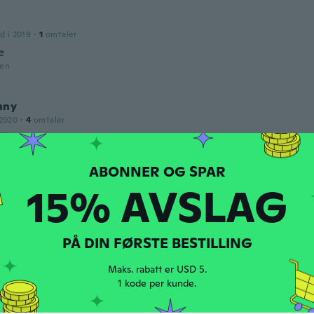
d i 2019
·
1
omtaler
e
den
nny
 2020
·
4
omtaler
den
15% AVSLAG
2015
·
32
omtaler
lla beñla bella
den
PÅ DIN FØRSTE BESTILLING
Maks. rabatt er USD 5.
2017
·
44
omtaler
1 kode per kunde.
den