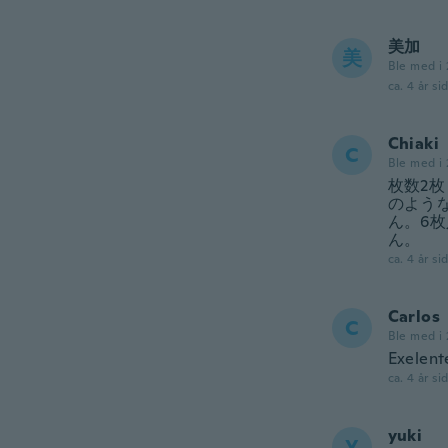
美加
美
Ble med i 
ca. 4 år si
Chiaki
C
Ble med i 
枚数2
のよう
ん。6
ん。
ca. 4 år si
Carlos
C
Ble med i 
Exelent
ca. 4 år si
yuki
Y