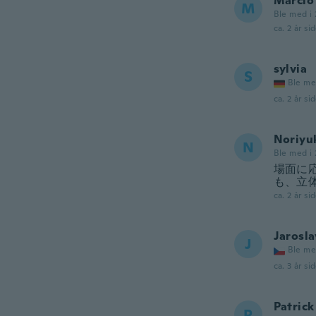
Marcio
M
Ble med i 
ca. 2 år si
sylvia
S
Ble me
ca. 2 år si
Noriyu
N
Ble med i 
場面に
も、立
ca. 2 år si
Jarosla
J
Ble me
ca. 3 år si
Patrick
P