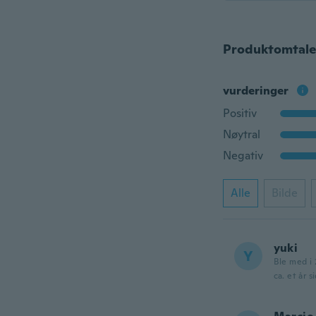
Produktomtale
vurderinger
Positiv
Nøytral
Negativ
Alle
Bilde
yuki
Y
Ble med i 
ca. et år s