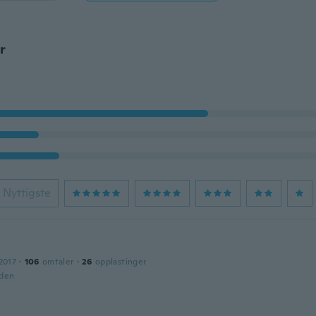
r
Nyttigste
2017
·
106
omtaler
·
26
opplastinger
iden