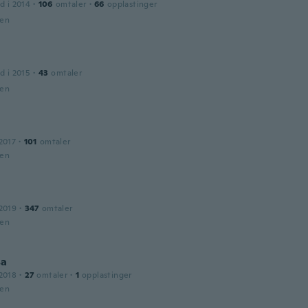
d i 2014
·
106
omtaler
·
66
opplastinger
den
d i 2015
·
43
omtaler
den
2017
·
101
omtaler
den
2019
·
347
omtaler
den
sa
2018
·
27
omtaler
·
1
opplastinger
den