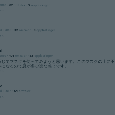
2018
·
67
omtaler
·
5
opplastinger
den
d i 2016
·
32
omtaler
·
8
opplastinger
den
ki
2019
·
101
omtaler
·
82
opplastinger
応じてマスクを使ってみようと思います。このマスクの上に不
体になるので息が多少楽な感じです。
den
v
d i 2017
·
54
omtaler
den