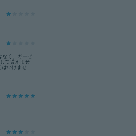
はなく、ガーゼ
して貰えませ
てはいけませ