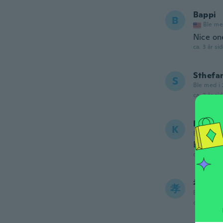
Bappi
B
Ble me
Nice on
ca. 3 år si
Sthefa
S
Ble med i
ca. 3 år si
Kenma
K
Ble med i 
Bella be
ca. 3 år si
孝将
孝
Ble med i 
ca. 4 år si