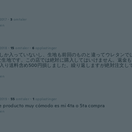
2017
·
3
omtaler
den
2018
·
15
omtaler
·
6
opplastinger
枚しか入っていないし、生地も前回のものと違ってウレタンで
な生地です。この店では絶対に購入してはいけません。返金も
枚入り送料含め500円損しました。繰り返しますが絶対注文し
den
2019
·
55
omtaler
·
1
opplastinger
e producto muy cómodo es mi 4ta o 5ta compra
den