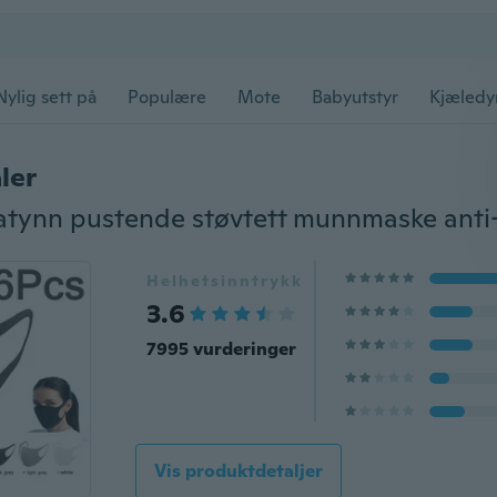
Nylig sett på
Populære
Mote
Babyutstyr
Kjæledy
ler
Helhetsinntrykk
3.6
7995 vurderinger
Vis produktdetaljer