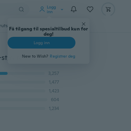
Logg
inn
rutstyr
Gadgets
Verktøy
Mer
Få tilgang til spesialtilbud kun for
deg!
Logg inn
6stk 3D ultratynn pustende støvtett munnmaske anti-støv tåke Pm2.5 beskyttelse ansiktsmasker
New to Wish?
Registrer deg
3,257
1,477
1,423
604
1,234