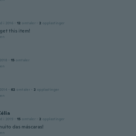
d i 2016
·
12
omtaler
·
2
opplastinger
get this item!
den
2018
·
15
omtaler
den
2014
·
62
omtaler
·
2
opplastinger
den
élia
d i 2019
·
15
omtaler
·
2
opplastinger
muito das máscaras!
den