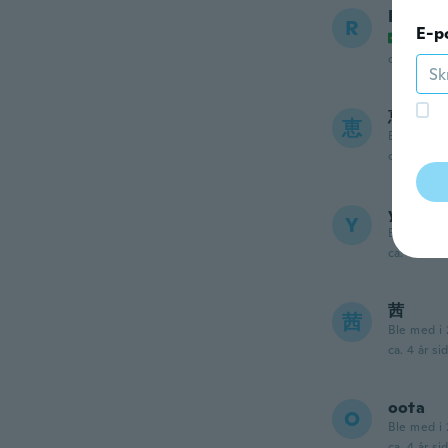
Rogeri
R
E-p
Ble me
ca. 4 år si
恵美子
恵
Ble med i
ca. 4 år si
yuki
Y
Ble med i 
ca. 4 år si
茜
茜
Ble med i 
ca. 4 år si
oota
O
Ble med i 
ca. 4 år si