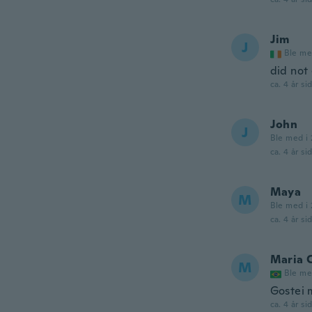
Jim
J
Ble me
did not 
ca. 4 år si
John
J
Ble med i 
ca. 4 år si
Maya
M
Ble med i 
ca. 4 år si
Maria C
M
Ble me
Gostei 
ca. 4 år si